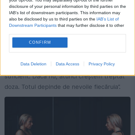
Conform acestor studii, aportul
disclosure of your personal information by third parties on the
recomandat pentru adulți ar putea fi mai
IAB’s list of downstream participants. This information may
also be disclosed by us to third parties on the
IAB’s List of
aproape de 1–1,2 grame pe kilogram de
Downstream Participants
that may further disclose it to other
third parties.
greutate corporală. Patel subliniază însă că
CONFIRM
abordarea trebuie să fie individualizată.
„Întotdeauna încep cu minimul recomandat.
Data Deletion
Data Access
Privacy Policy
Dacă organismul reacționează bine, e
suficient. Dacă nu, atunci creștem treptat
doza. Totul depinde de nevoile fiecăruia”.