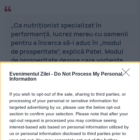
„Ca nutriționist specializat în
performanță, lucrez mereu cu oamenii
pentru a încerca să-i aduc în „modul
de prosperitate”, explică Patel. Modul
de prosperitate despre care vorbește
Patel se referă la succes și bunăstare
Evenimentul Zilei -
Do Not Process My Personal
mentală.
Information
If you wish to opt-out of the sale, sharing to third parties, or
Metodele mai recente de calcul oferă o
processing of your personal or sensitive information for
targeted advertising by us, please use the below opt-out
perspectivă mai completă, axându-se pe
section to confirm your selection. Please note that after your
modul în care proteinele contribuie la
opt-out request is processed you may continue seeing
interest-based ads based on personal information utilized by
sănătate, nu doar la evitarea deficiențelor.
us or personal information disclosed to third parties prior to
your opt-out. You may separately opt-out of the further