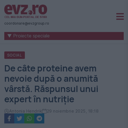
Știri
naționale
coordonare@evzgroup.ro
și
▼ Proiecte speciale
internaționale
|
SOCIAL
România
De câte proteine avem
-
nevoie după o anumită
Evenimentul
vârstă. Răspunsul unui
Zilei
expert în nutriție
Antonia Hendrik
29 noiembrie 2025, 18:18