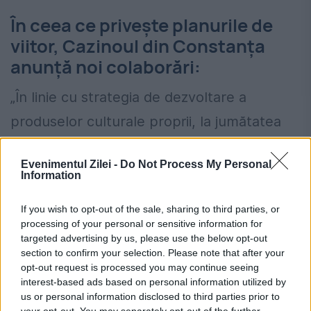
În ceea ce privește planurile de
viitor, Cazinoul din Constanța
anunță noi colaborări:
„În linie cu strategia de dezvoltare a
produselor culturale proprii, la jumătatea
lunii octombrie, suntem onorați să îl primim
Evenimentul Zilei -
Do Not Process My Personal
la Constanța pe Ioan Holender, cel mai
Information
longeviv director al Operei de Stat din
If you wish to opt-out of the sale, sharing to third parties, or
Viena, Președinte de onoare și Director
processing of your personal or sensitive information for
targeted advertising by us, please use the below opt-out
artistic al Festivalului Internațional George
section to confirm your selection. Please note that after your
Enescu din București timp de mai multe
opt-out request is processed you may continue seeing
interest-based ads based on personal information utilized by
ediții. Domnul Holender va participa, alături
us or personal information disclosed to third parties prior to
your opt-out. You may separately opt-out of the further