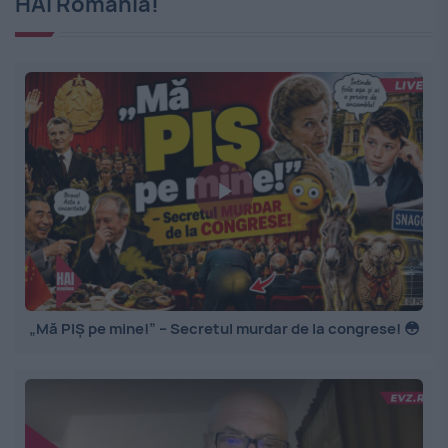
HAI România!
„Mă PIȘ pe mine!” – Secretul murdar de la congrese! 😳