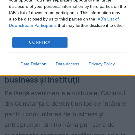
de echipa Cazinoului la o serie de discuții
disclosure of your personal information by third parties on the
despre implicarea sa în dezvoltarea unui
IAB’s list of downstream participants. This information may
also be disclosed by us to third parties on the
IAB’s List of
festival de muzică clasică adaptat
Downstream Participants
that may further disclose it to other
third parties.
specificului și publicului Cazinoului.”a
CONFIRM
declarat Anamaria Mișa, director general,
Cazinoul din Constanța.
Data Deletion
Data Access
Privacy Policy
O platformă de dialog pentru
business și instituții
Pe lângă evenimentele culturale, Cazinoul
din Constanța e devenit un loc de întâlnire
pentru comunitatea de business și
antreprenorii din România prin seria de