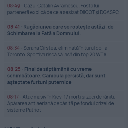
08:49
-
Cazul Cătălin Avramescu. Fosta lui
parteneră explică de ce a sesizat DIICOT și DGASPC
08:41
-
Rugăciunea care se rostește astăzi, de
Schimbarea la Față a Domnului.
08:34
-
Sorana Cîrstea, eliminată în turul doi la
Toronto. Sportiva riscă să iasă din top 20 WTA
08:25
-
Final de săptămână cu vreme
schimbătoare. Canicula persistă, dar sunt
așteptate furtuni puternice
08:17
-
Atac masiv în Kiev, 17 morți și zeci de răniți.
Apărarea antiaeriană depășită pe fondul crizei de
sisteme Patriot