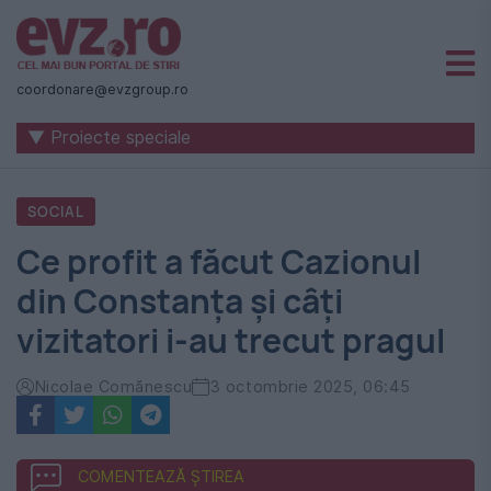
Știri
naționale
coordonare@evzgroup.ro
și
▼ Proiecte speciale
internaționale
|
SOCIAL
România
Ce profit a făcut Cazionul
-
din Constanța și câți
Evenimentul
vizitatori i-au trecut pragul
Zilei
Nicolae Comănescu
3 octombrie 2025, 06:45
COMENTEAZĂ ȘTIREA