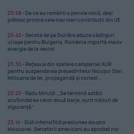
23:58
-
De ce au românii o pensie mică, deși
plătesc printre cele mai mari contribuții din UE
23:43
-
Seceta de pe Dunăre aduce câștiguri
uriașe pentru Bulgaria. România importă masiv
energie de la vecini
23:30
-
Rețeaua din spatele campaniei AUR
pentru suspendarea președintelui Nicușor Dan.
Milioane de lei, propagandă și conexi...
23:23
-
Radu Miruță: „Se termină astăzi
scufundarea celor două barje, sunt măsuri de
siguranţă”
23:14
-
SUA intensifică presiunea asupra
Moscovei. Senatorii americani au aprobat noi