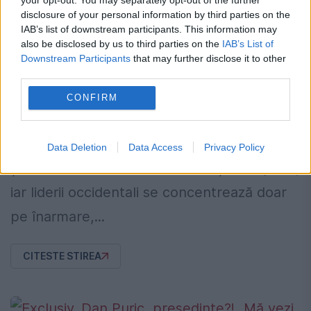
disclosure of your personal information by third parties on the
Exclusiv. Europa trage la război,
IAB’s list of downstream participants. This information may
românul vrea să fie pace. Dan Puric:
also be disclosed by us to third parties on the
IAB’s List of
Downstream Participants
that may further disclose it to other
„N-au murit destui copii?” Video
third parties.
19 IANUARIE 2023
CONFIRM
Dacă Lev Tolstoi și-ar fi rescris capodopera
în zilele noastre, aceasta s-ar numi „Război
Data Deletion
Data Access
Privacy Policy
și război”... Nimeni nu mai vorbește de pace,
iar liderii occidentali se concentrează doar
pe înarmare,...
CITESTE STIREA