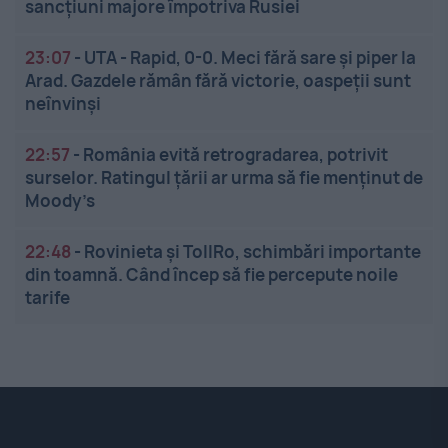
sancțiuni majore împotriva Rusiei
23:07
-
UTA - Rapid, 0-0. Meci fără sare și piper la
Arad. Gazdele rămân fără victorie, oaspeții sunt
neînvinși
22:57
-
România evită retrogradarea, potrivit
surselor. Ratingul țării ar urma să fie menținut de
Moody’s
22:48
-
Rovinieta și TollRo, schimbări importante
din toamnă. Când încep să fie percepute noile
tarife