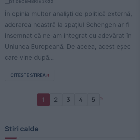
31 DECEMBRIE 2022
În opinia multor analiști de politică externă,
aderarea noastră la spațiul Schengen ar fi
însemnat că ne-am integrat cu adevărat în
Uniunea Europeană. De aceea, acest eșec
care vine după...
CITESTE STIREA
»
1
2
3
4
5
Stiri calde