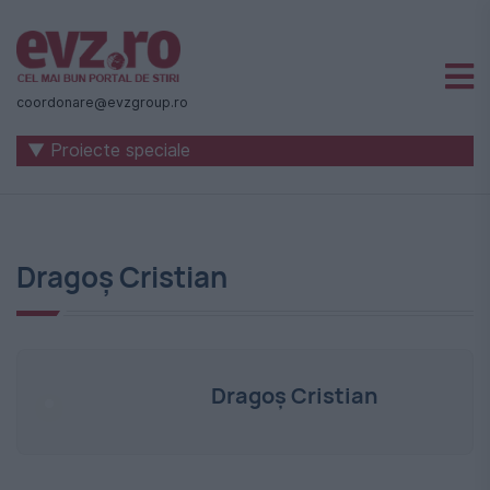
Știri
naționale
coordonare@evzgroup.ro
și
▼ Proiecte speciale
internaționale
|
România
Dragoș Cristian
-
Evenimentul
Zilei
Dragoș Cristian