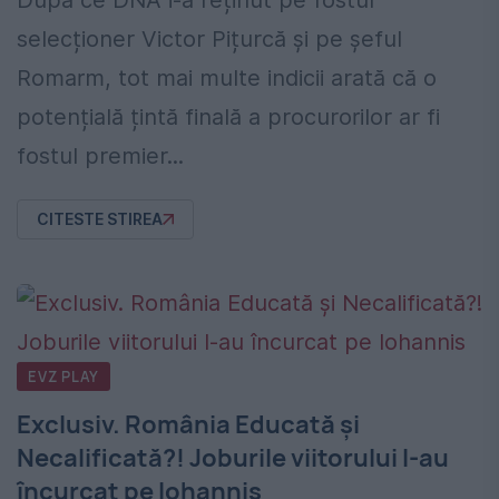
După ce DNA i-a reținut pe fostul
selecționer Victor Pițurcă și pe șeful
Romarm, tot mai multe indicii arată că o
potențială țintă finală a procurorilor ar fi
fostul premier...
CITESTE STIREA
EVZ PLAY
Exclusiv. România Educată și
Necalificată?! Joburile viitorului l-au
încurcat pe Iohannis