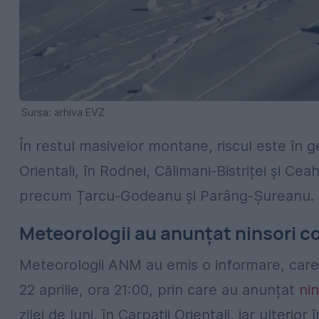
Sursa: arhiva EVZ
În restul masivelor montane, riscul este în g
Orientali, în Rodnei, Călimani-Bistriței și Cea
precum Țarcu-Godeanu și Parâng-Șureanu.
Meteorologii au anunțat ninsori c
Meteorologii ANM au emis o informare, care a 
22 aprilie, ora 21:00, prin care au anunțat
nin
zilei de luni, în Carpații Orientali, iar ulteri