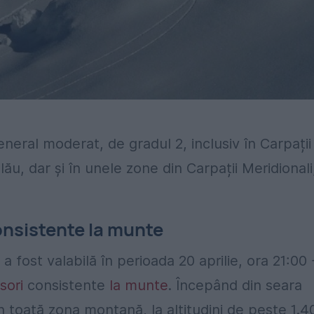
eneral moderat, de gradul 2, inclusiv în Carpații
hlău, dar și în unele zone din Carpații Meridionali
onsistente la munte
fost valabilă în perioada 20 aprilie, ora 21:00 
sori
consistente
la munte
. Începând din seara
or în toată zona montană, la altitudini de peste 1.4