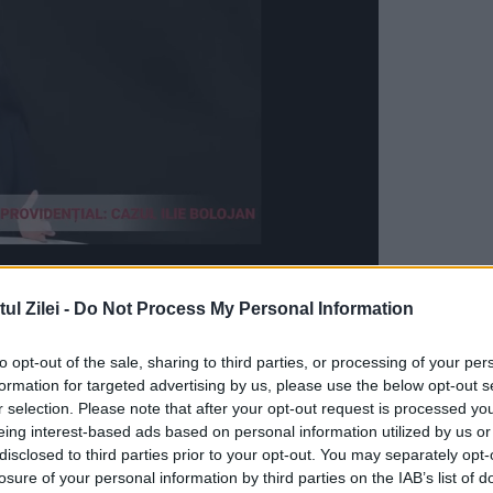
l Zilei -
Do Not Process My Personal Information
ș și Bucegi, ridicat
to opt-out of the sale, sharing to third parties, or processing of your per
formation for targeted advertising by us, please use the below opt-out s
 peste 1.800 de metri în Munții Făgăraș și Buceg
r selection. Please note that after your opt-out request is processed y
astă zonă, riscul de avalanșe este însemnat,
eing interest-based ads based on personal information utilized by us or
disclosed to third parties prior to your opt-out. You may separately opt-
uletinului nivometeorologic.
losure of your personal information by third parties on the IAB’s list of