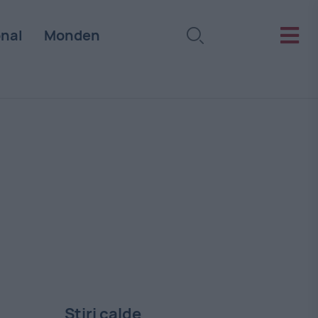
onal
Monden
Stiri calde