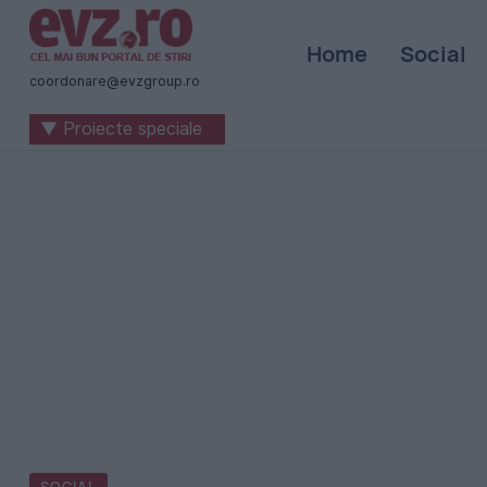
Știri
Home
Social
naționale
coordonare@evzgroup.ro
și
▼ Proiecte speciale
internaționale
|
România
-
Evenimentul
Zilei