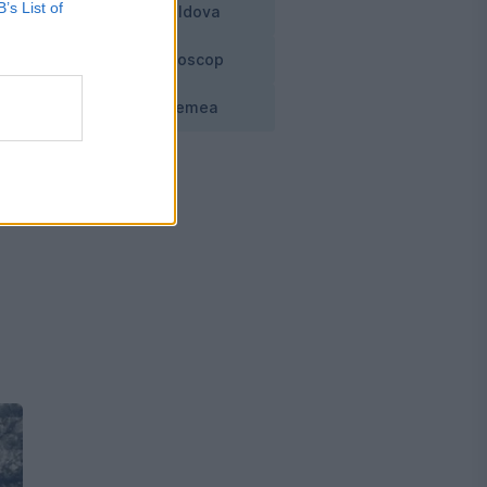
B’s List of
Moldova
ea
Horoscop
Vremea