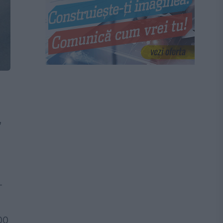
,
-
00