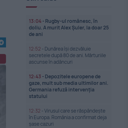
13:04
-
Rugby-ul românesc, în
doliu. A murit Alex Șuler, la doar 25
de ani
12:52
-
Dunărea își dezvăluie
secretele după 80 de ani. Mărturiile
ascunse în adâncuri
12:43
-
Depozitele europene de
gaze, mult sub media ultimilor ani.
Germania refuză intervenția
statului
12:32
-
Virusul care se răspândește
în Europa. România a confirmat deja
șase cazuri