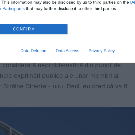
. This information may also be disclosed by us to third parties on the
IA
Participants
that may further disclose it to other third parties.
CONFIRM
investigație. Aş fi surprins dacă ea ar trece,
că. Adică, la CSAT când ajungem?
Data Deletion
Data Access
Privacy Policy
fi considerată neproblematică din punct de
unele exprimări publice ale unor membri ai
 Străine Directe - n.r.). Deci, eu cred că va fi