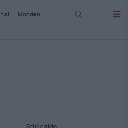
onal
Monden
Stiri calde