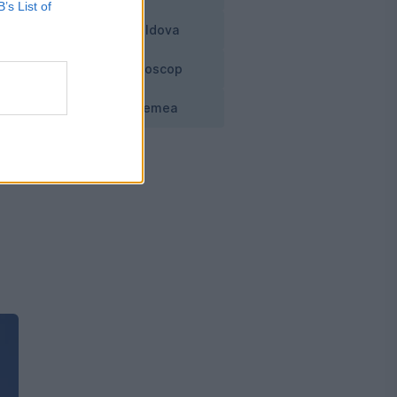
B’s List of
Moldova
Horoscop
Vremea