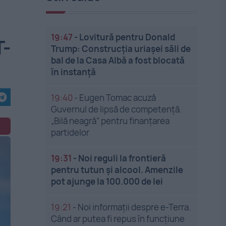
19:47
-
Lovitură pentru Donald
T-
Trump: Construcția uriașei săli de
bal de la Casa Albă a fost blocată
în instanță
19:40
-
Eugen Tomac acuză
Guvernul de lipsă de competență.
„Bilă neagră” pentru finanțarea
partidelor
19:31
-
Noi reguli la frontieră
pentru tutun și alcool. Amenzile
pot ajunge la 100.000 de lei
19:21
-
Noi informații despre e-Terra.
Când ar putea fi repus în funcțiune