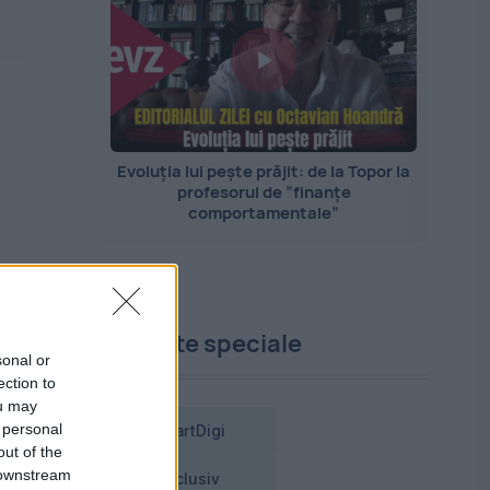
Evoluția lui pește prăjit: de la Topor la
profesorul de ”finanțe
comportamentale”
Proiecte speciale
sonal or
ection to
ou may
 personal
SmartDigi
out of the
 downstream
Exclusiv