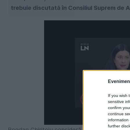
trebuie discutată în Consiliul Suprem de A
Evenimentu
If you wish 
sensitive in
confirm you
continue se
information 
further disc
Bogdan Chiriţoiu consideră că achiziția E.O