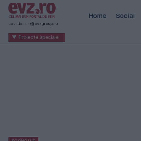
Știri
Home
Social
naționale
coordonare@evzgroup.ro
și
▼ Proiecte speciale
internaționale
|
România
-
Evenimentul
Zilei