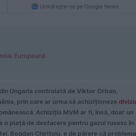
Urmărește-ne pe Google News
misia Europeană
 din Ungaria controlată de Viktor Orban,
nia, prin care ar urma să achiziționeze
divizi
omânească. Achiziția MVM ar fi, însă, doar un
e o piață de desfacere pentru gazul rusesc în
ţei, Bogdan Chiriţoiu, e de părere că problema