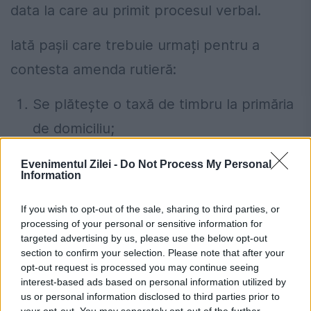
data la care au primit procesul verbal.
Iată pașii care trebuie urmați pentru a
contesta amenda rutieră:
Se plătește o taxă de timbru la primăria
de domiciliu;
Se depune o contestație a procesului
Evenimentul Zilei -
Do Not Process My Personal
verbal la judecătoria de domiciliu sau la
Information
cea de pe raza localității unde a fost
If you wish to opt-out of the sale, sharing to third parties, or
aplicată sancțiunea.
processing of your personal or sensitive information for
targeted advertising by us, please use the below opt-out
section to confirm your selection. Please note that after your
Cererea de contestare a amenzii
opt-out request is processed you may continue seeing
interest-based ads based on personal information utilized by
Cererea de contestare înaintată instanței
us or personal information disclosed to third parties prior to
your opt-out. You may separately opt-out of the further