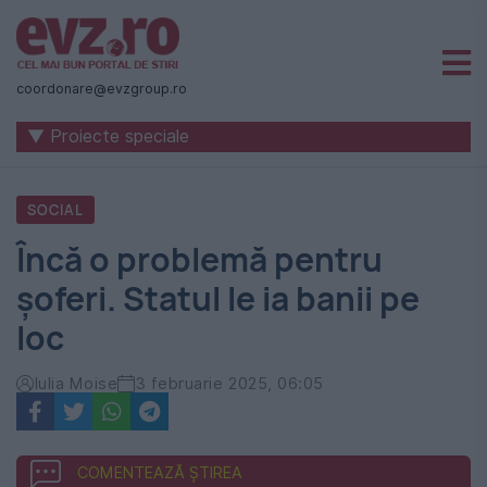
Știri
naționale
coordonare@evzgroup.ro
și
▼ Proiecte speciale
internaționale
|
SOCIAL
România
Încă o problemă pentru
-
șoferi. Statul le ia banii pe
Evenimentul
loc
Zilei
Iulia Moise
3 februarie 2025, 06:05
COMENTEAZĂ ȘTIREA