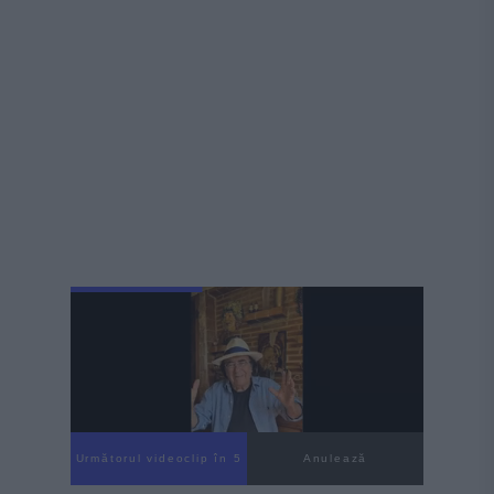
Următorul videoclip în 4
Anulează