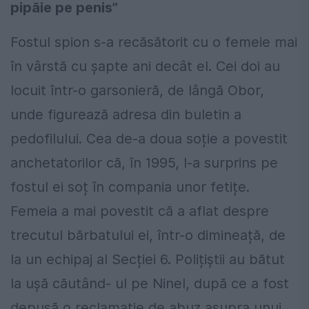
pipăie pe penis”
Fostul spion s-a recăsătorit cu o femeie mai
în vârstă cu șapte ani decât el. Cei doi au
locuit într-o garsonieră, de lângă Obor,
unde figurează adresa din buletin a
pedofilului. Cea de-a doua soție a povestit
anchetatorilor că, în 1995, l-a surprins pe
fostul ei soț în compania unor fetițe.
Femeia a mai povestit că a aflat despre
trecutul bărbatului ei, într-o dimineață, de
la un echipaj al Secției 6. Polițiștii au bătut
la ușă căutând- ul pe Ninel, după ce a fost
depusă o reclamație de abuz asupra unui