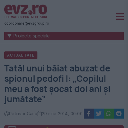
Știri
naționale
coordonare@evzgroup.ro
și
▼ Proiecte speciale
internaționale
|
ACTUALITATE
România
Tatăl unui băiat abuzat de
-
spionul pedofi l: „Copilul
Evenimentul
meu a fost șocat doi ani și
Zilei
jumătate”
Petrisor Cana
29 iulie 2014, 00:00