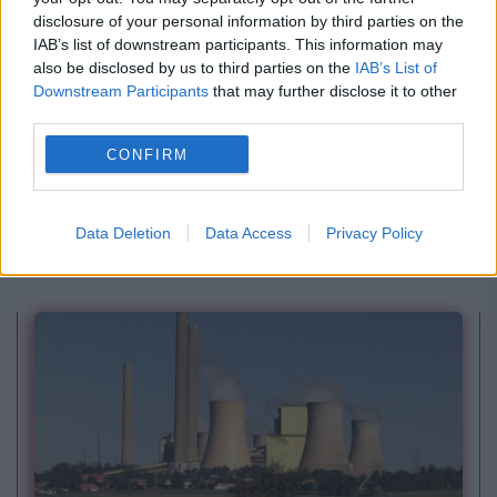
disclosure of your personal information by third parties on the
IAB’s list of downstream participants. This information may
also be disclosed by us to third parties on the
IAB’s List of
Downstream Participants
that may further disclose it to other
third parties.
SOCIAL
CONFIRM
Lovitură majoră în Mediterana de Vest:
Europol a destructurat o super-rețea de trafic
Data Deletion
Data Access
Privacy Policy
de migranți, arme și droguri