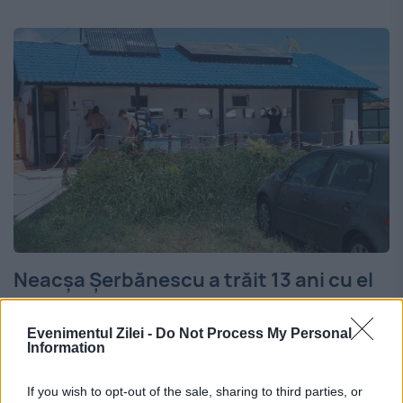
Neacșa Șerbănescu a trăit 13 ani cu el
Fosta soție a spionului pedofi l: „Ninel
e dragostea mea. Se credea Lenin!”
Evenimentul Zilei -
Do Not Process My Personal
Information
3 AUGUST 2014
If you wish to opt-out of the sale, sharing to third parties, or