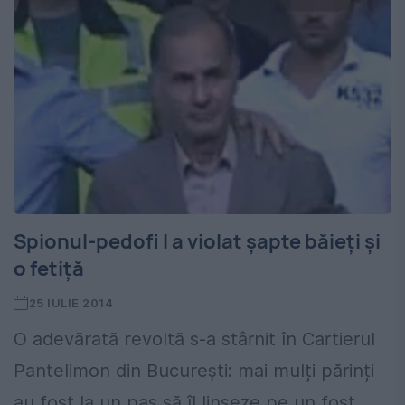
Spionul-pedofi l a violat șapte băieți și
o fetiță
25 IULIE 2014
O adevărată revoltă s-a stârnit în Cartierul
Pantelimon din București: mai mulți părinți
au fost la un pas să îl linșeze pe un fost