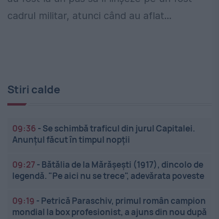
cadrul militar, atunci când au aflat...
Stiri calde
09:36
-
Se schimbă traficul din jurul Capitalei.
Anunțul făcut în timpul nopții
09:27
-
Bătălia de la Mărășești (1917), dincolo de
legendă. "Pe aici nu se trece", adevărata poveste
09:19
-
Petrică Paraschiv, primul român campion
mondial la box profesionist, a ajuns din nou după