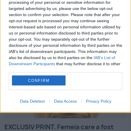
„Evenimentul zilei” a stat de vorbă cu a
processing of your personal or sensitive information for
targeted advertising by us, please use the below opt-out
doua soție a lui Ninel Șerbănescu. A fost
section to confirm your selection. Please note that after your
căsătorită cu fostul ofi țer DIA din 1990
opt-out request is processed you may continue seeing
interest-based ads based on personal information utilized by
până în 2003. Femeia susține că...
us or personal information disclosed to third parties prior to
your opt-out. You may separately opt-out of the further
disclosure of your personal information by third parties on the
IAB’s list of downstream participants. This information may
also be disclosed by us to third parties on the
IAB’s List of
Downstream Participants
that may further disclose it to other
third parties.
CONFIRM
Data Deletion
Data Access
Privacy Policy
EXCLUSIV PRINT. Femeia care a fost