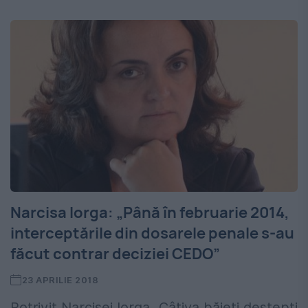
Narcisa Iorga: „Până în februarie 2014,
interceptările din dosarele penale s-au
făcut contrar deciziei CEDO”
23 APRILIE 2018
Potrivit Narcisei Iorga „Câțiva băieți deștepți