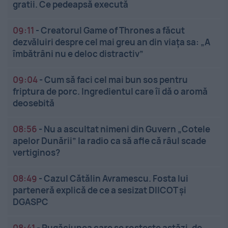
gratii. Ce pedeapsă execută
09:11
-
Creatorul Game of Thrones a făcut
dezvăluiri despre cel mai greu an din viața sa: „A
îmbătrâni nu e deloc distractiv”
09:04
-
Cum să faci cel mai bun sos pentru
friptura de porc. Ingredientul care îi dă o aromă
deosebită
08:56
-
Nu a ascultat nimeni din Guvern „Cotele
apelor Dunării” la radio ca să afle că râul scade
vertiginos?
08:49
-
Cazul Cătălin Avramescu. Fosta lui
parteneră explică de ce a sesizat DIICOT și
DGASPC
08:41
-
Rugăciunea care se rostește astăzi, de