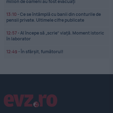
milion de oameni au fost evacuați
13:10
-
Ce se întâmplă cu banii din conturile de
pensii private. Ultimele cifre publicate
12:57
-
AI începe să „scrie” viață. Moment istoric
în laborator
12:49
-
În sfârșit, fumătorul!
Linkuri utile