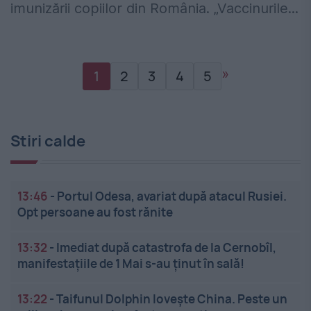
imunizării copiilor din România. „Vaccinurile...
»
1
2
3
4
5
Stiri calde
13:46
-
Portul Odesa, avariat după atacul Rusiei.
Opt persoane au fost rănite
13:32
-
Imediat după catastrofa de la Cernobîl,
manifestațiile de 1 Mai s-au ținut în sală!
13:22
-
Taifunul Dolphin lovește China. Peste un