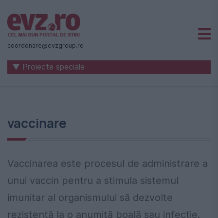
Știri
naționale
coordonare@evzgroup.ro
și
▼ Proiecte speciale
internaționale
|
România
vaccinare
-
Evenimentul
Zilei
Vaccinarea este procesul de administrare a
unui vaccin pentru a stimula sistemul
imunitar al organismului să dezvolte
rezistență la o anumită boală sau infecție.