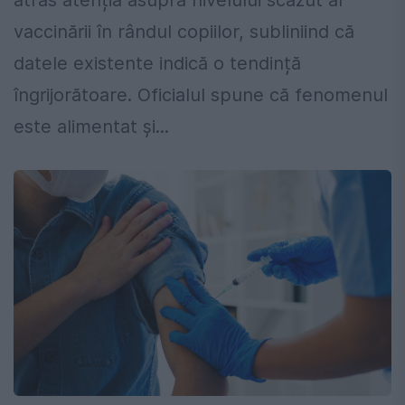
atras atenția asupra nivelului scăzut al
vaccinării în rândul copiilor, subliniind că
datele existente indică o tendință
îngrijorătoare. Oficialul spune că fenomenul
este alimentat și...