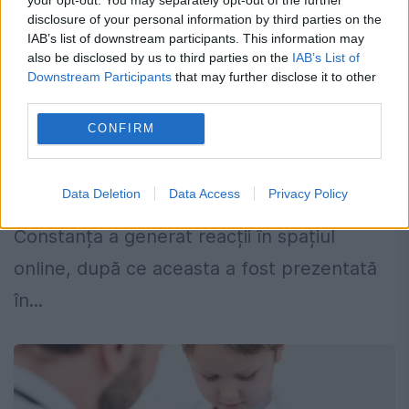
Alexandra Păcuraru intră în AUR și
disclosure of your personal information by third parties on the
preia funcția de vicepreședinte pe
IAB’s list of downstream participants. This information may
also be disclosed by us to third parties on the
IAB’s List of
Dobrogea
Downstream Participants
that may further disclose it to other
third parties.
14 FEBRUARIE 2026
CONFIRM
Participarea Alexandrei Păcuraru la o
conferință de presă organizată de Alianța
Data Deletion
Data Access
Privacy Policy
pentru Unirea Românilor (AUR) la
Constanța a generat reacții în spațiul
online, după ce aceasta a fost prezentată
în...