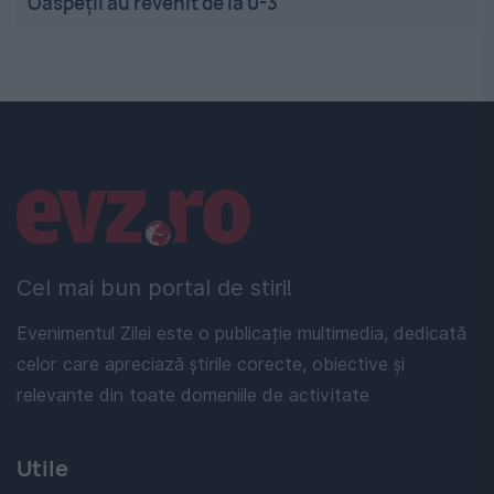
Oaspeții au revenit de la 0-3
Linkuri utile
Cel mai bun portal de stiri!
Evenimentul Zilei este o publicație multimedia, dedicată
celor care apreciază știrile corecte, obiective și
relevante din toate domeniile de activitate
Utile