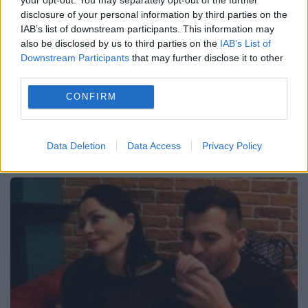
disclosure of your personal information by third parties on the
9 OCTOMBRIE 2019
IAB’s list of downstream participants. This information may
also be disclosed by us to third parties on the
IAB’s List of
Bărbații acuzați că l-ar fi bătut pe Florin
Downstream Participants
that may further disclose it to other
Pastramă au dezvăluit motivele conflictului
third parties.
cu fostul soț al Brigittei Sfăt. Bărbații
CONFIRM
acuzați că l-ar fi bătut cu târnăcopul pe
Florin Pastramă,...
Data Deletion
Data Access
Privacy Policy