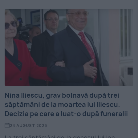
Nina Iliescu, grav bolnavă după trei
săptămâni de la moartea lui Iliescu.
Decizia pe care a luat-o după funeralii
24 AUGUST 2025
La trei săptămâni de la decesul lui Ion