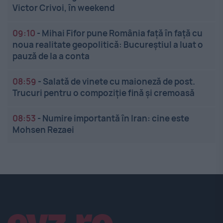
Victor Crivoi, în weekend
09:10
-
Mihai Fifor pune România față în față cu
noua realitate geopolitică: Bucureștiul a luat o
pauză de la a conta
08:59
-
Salată de vinete cu maioneză de post.
Trucuri pentru o compoziție fină și cremoasă
08:53
-
Numire importantă în Iran: cine este
Mohsen Rezaei
Linkuri utile