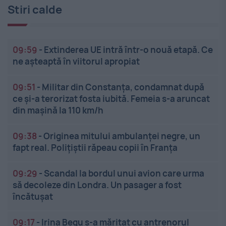
Stiri calde
09:59
-
Extinderea UE intră într-o nouă etapă. Ce
ne așteaptă în viitorul apropiat
09:51
-
Militar din Constanța, condamnat după
ce și-a terorizat fosta iubită. Femeia s-a aruncat
din mașină la 110 km/h
09:38
-
Originea mitului ambulanței negre, un
fapt real. Polițiștii răpeau copii în Franța
09:29
-
Scandal la bordul unui avion care urma
să decoleze din Londra. Un pasager a fost
încătușat
09:17
-
Irina Begu s-a măritat cu antrenorul