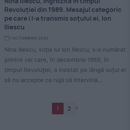
Nina Iliescu, îngrozită în timpul
Revoluției din 1989. Mesajul categoric
pe care i l-a transmis soțului ei, Ion
Iliescu
1 OCTOMBRIE 2022
Nina Iliescu, soția lui Ion Iliescu, s-a numărat
printre cei care, în decembrie 1989, în
timpul Revoluției, a insistat pe lângă soțul ei
să nu accepte ca rușii să intervină...
»
1
2