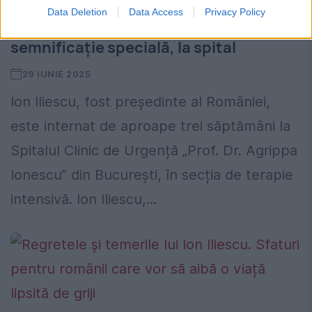
Data Deletion
Data Access
Privacy Policy
Noi vești despre Ion Iliescu. Vizită cu
semnificație specială, la spital
29 IUNIE 2025
Ion Iliescu, fost președinte al României,
este internat de aproape trei săptămâni la
Spitalul Clinic de Urgență „Prof. Dr. Agrippa
Ionescu” din București, în secția de terapie
intensivă. Ion Iliescu,...