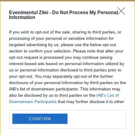
2 AUGUST 2025
Evenimentul Zilei -
Do Not Process My Personal
Fostul președinte Ion Iliescu a vorbit foarte
Information
rar despre viața sa personală, însă a făcut
If you wish to opt-out of the sale, sharing to third parties, or
și excepții. Mai demult, el a povestit un
processing of your personal or sensitive information for
targeted advertising by us, please use the below opt-out
episod din anii studenției, când, la ziua...
section to confirm your selection. Please note that after your
opt-out request is processed you may continue seeing
interest-based ads based on personal information utilized by
us or personal information disclosed to third parties prior to
your opt-out. You may separately opt-out of the further
disclosure of your personal information by third parties on the
IAB’s list of downstream participants. This information may
also be disclosed by us to third parties on the
IAB’s List of
Downstream Participants
that may further disclose it to other
third parties.
CONFIRM