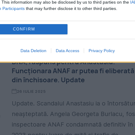
. This information may also be disclosed by us to third parties on the
IA
Participants
that may further disclose it to other third parties.
CONFIRM
Data Deletion
Data Access
Privacy Policy
DNA, răspuns pentru Anastasiu.
Funcționara ANAF ar putea fi eliberată
din închisoare. Update
26 IULIE 2025
Update. Scandalul Anastasiu ia o întorsătu
neașteptată. Angela Georgeta Burlacu, fos
m
inspectoare ANAF condamnată definitiv în