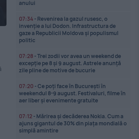
anului
07:34
-
Revenirea la gazul rusesc, o
invenție a lui Dodon. Infrastructura de
gaze a Republicii Moldova și populismul
politic
07:28
-
Trei zodii vor avea un weekend de
excepție pe 8 și 9 august. Astrele anunță
ă
zile pline de motive de bucurie
07:20
-
Ce poți face în București în
weekendul 8-9 august. Festivaluri, filme în
aer liber și evenimente gratuite
07:12
-
Mărirea și decăderea Nokia. Cum a
ajuns gigantul de 30% din piața mondială o
simplă amintire