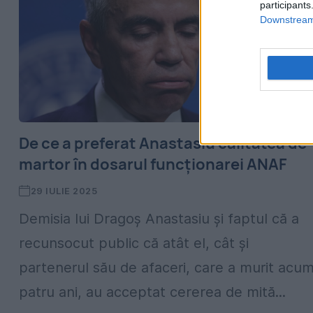
participants
Downstream 
De ce a preferat Anastasiu calitatea de
martor în dosarul funcționarei ANAF
29 IULIE 2025
Demisia lui Dragoș Anastasiu și faptul că a
recunsocut public că atât el, cât și
partenerul său de afaceri, care a murit acu
patru ani, au acceptat cererea de mită...