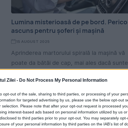
Lumina misterioasă de pe bord. Perico
ascuns pentru șoferi și mașină
15 AUGUST 2025
Aprinderea martorului spirală la mașină vă
poate da bătăi de cap, mai ales dacă sunte
în vacanță sau vă întoarceți. Cert este că
l Zilei -
Do Not Process My Personal Information
sunt mai multe explicații pentru acest
lucru....
to opt-out of the sale, sharing to third parties, or processing of your per
formation for targeted advertising by us, please use the below opt-out s
r selection. Please note that after your opt-out request is processed y
eing interest-based ads based on personal information utilized by us or
disclosed to third parties prior to your opt-out. You may separately opt-
losure of your personal information by third parties on the IAB’s list of