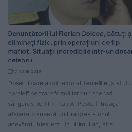
Denunțătorii lui Florian Coldea, bătuți ș
eliminați fizic, prin operațiuni de tip
mafiot. Situații incredibile într-un dosa
celebru
17 IUNIE 2026
Dosarul care a cutremurat temeliile „statului
paralel” se transformă într-un scenariu
sângeros de film mafiot. Peste întreaga
afacere planează umbra grea a unui
adevărat „blestem”: în ultimul an, alte