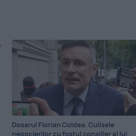
Dosarul Florian Coldea. Culisele
negocierilor cu fostul consilier al lui