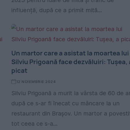
2023 pentru luare de mită și trafic de
influență, după ce a primit mită...
Un martor care a asistat la moartea lui
Silviu Prigoană face dezvăluiri: Tușea, 
picat
12 NOIEMBRIE 2024
Silviu Prigoană a murit la vârsta de 60 de an
după ce s-ar fi înecat cu mâncare la un
restaurant din Brașov. Un martor a povesti
tot ceea ce s-a...