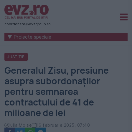
Știri
naționale
coordonare@evzgroup.ro
și
▼ Proiecte speciale
internaționale
|
JUSTITIE
România
Generalul Zisu, presiune
-
asupra subordonaților
Evenimentul
pentru semnarea
Zilei
contractului de 41 de
milioane de lei
Iulia Moise
16 februarie 2025, 07:40