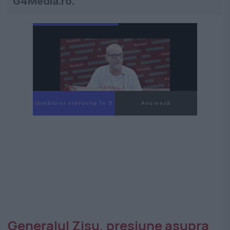
G4Media.ro.
Următorul videoclip în 3
Anulează
Generalul Zisu, presiune asupra