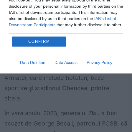
disclosure of your personal information by third parties on the
foarte greu”, a afirmat avocata generalului
IAB’s list of downstream participants. This information may
Zisu, Katia Cicală.
also be disclosed by us to third parties on the
IAB’s List of
Downstream Participants
that may further disclose it to other
third parties.
Cine este generalul Cătălin Zisu
CONFIRM
Este considerat unul dintre cei mai influenți
generali ai Armatei Române, având
Data Deletion
Data Access
Privacy Policy
responsabilitatea asupra întregii Logistici a
Armatei, care include hoteluri, baze
sportive și stadionul Ghencea, printre
altele.
În vara anului 2023, generalul Zisu a fost
acuzat de George Becali, patronul FCSB, că