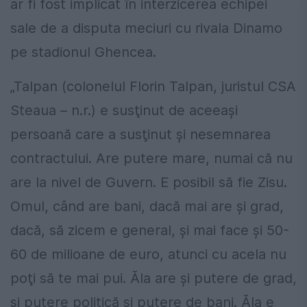
ar fi fost implicat în interzicerea echipei
sale de a disputa meciuri cu rivala Dinamo
pe stadionul Ghencea.
„Talpan (colonelul Florin Talpan, juristul CSA
Steaua – n.r.) e susţinut de aceeaşi
persoană care a susţinut şi nesemnarea
contractului. Are putere mare, numai că nu
are la nivel de Guvern. E posibil să fie Zisu.
Omul, când are bani, dacă mai are şi grad,
dacă, să zicem e general, şi mai face şi 50-
60 de milioane de euro, atunci cu acela nu
poţi să te mai pui. Ăla are şi putere de grad,
şi putere politică şi putere de bani. Ăla e