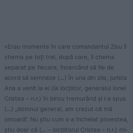
«Erau momente în care comandantul Zisu îi
chema pe toți trei, după care, îi chema
separat pe fiecare, încercând să fie de
acord să semneze (…) În una din zile, jurista
Ana a venit la el (la locțiitor, generalul Ionel
Cristea – n.r.) în birou tremurând și i-a spus
(…) „domnul general, am crezut că mă
omoară”. Nu știu cum s-a încheiat povestea,
știu doar că (… – locțiitorul Cristea – n.r.) mi-