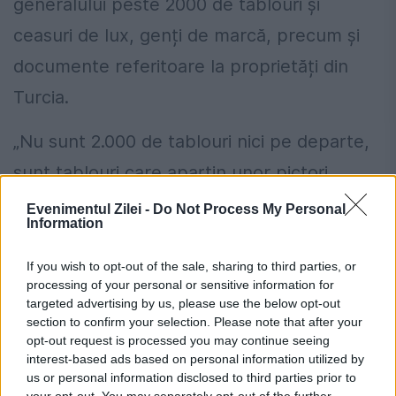
generalului peste 2000 de tablouri și
ceasuri de lux, genți de marcă, precum și
documente referitoare la proprietăți din
Turcia.
„Nu sunt 2.000 de tablouri nici pe departe,
sunt tablouri care aparțin unor pictori
contemporani, pentru că domnul general
Evenimentul Zilei -
Do Not Process My Personal
Information
Zisu iubește arta. Aceste tablouri nu
valorează mai mult de 100 de lei, 300, până
If you wish to opt-out of the sale, sharing to third parties, or
processing of your personal or sensitive information for
în 500 de lei bucata. Deci între a acuza un
targeted advertising by us, please use the below opt-out
section to confirm your selection. Please note that after your
om fără să existe de probe, a-l pune într-o
opt-out request is processed you may continue seeing
astfel de situație, după o viață de muncă,
interest-based ads based on personal information utilized by
us or personal information disclosed to third parties prior to
după o carieră militară, să știți că este
your opt-out. You may separately opt-out of the further