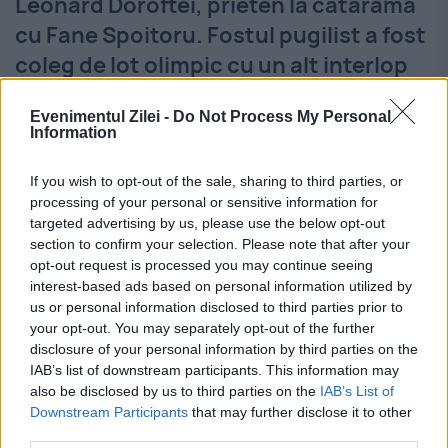
Leonard Doroftei, prieten la cataramă
cu Fane Spoitoru. Fostul pugilist a fost
coleg de lot olimpic cu un alt interlop
celebru
Evenimentul Zilei -
Do Not Process My Personal
Information
8 OCTOMBRIE 2024
Leonard Doroftei (54 de ani), fost mare
If you wish to opt-out of the sale, sharing to third parties, or
processing of your personal or sensitive information for
pugilist român, și la amatori, și la
targeted advertising by us, please use the below opt-out
profesioniști, a recunoscut că a avut o
section to confirm your selection. Please note that after your
opt-out request is processed you may continue seeing
relație foarte apropiată cu un interlop
interest-based ads based on personal information utilized by
us or personal information disclosed to third parties prior to
celebru: Fane Spoitoru....
your opt-out. You may separately opt-out of the further
disclosure of your personal information by third parties on the
IAB’s list of downstream participants. This information may
also be disclosed by us to third parties on the
IAB’s List of
Downstream Participants
that may further disclose it to other
third parties.