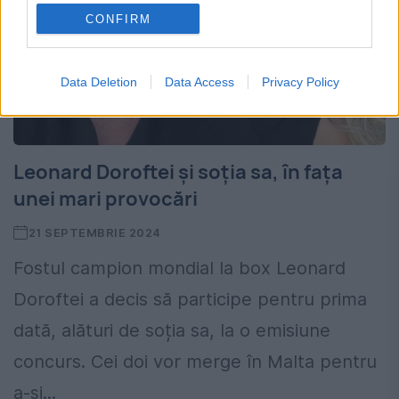
CONFIRM
Data Deletion
Data Access
Privacy Policy
Leonard Doroftei și soția sa, în fața
unei mari provocări
21 SEPTEMBRIE 2024
Fostul campion mondial la box Leonard
Doroftei a decis să participe pentru prima
dată, alături de soția sa, la o emisiune
concurs. Cei doi vor merge în Malta pentru
a-și...