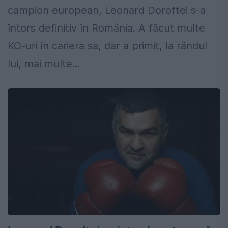
campion european, Leonard Doroftei s-a
întors definitiv în România. A făcut multe
KO-uri în cariera sa, dar a primit, la rândul
lui, mai multe...