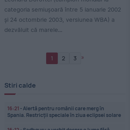
categoria semiușoară între 5 ianuarie 2002
și 24 octombrie 2003, versiunea WBA) a
dezvăluit că marele...
»
1
2
3
Stiri calde
16:21
-
Alertă pentru românii care merg în
Spania. Restricții speciale în ziua eclipsei solare
16:12
-
Sadhguru a vorbit despre o lume fără