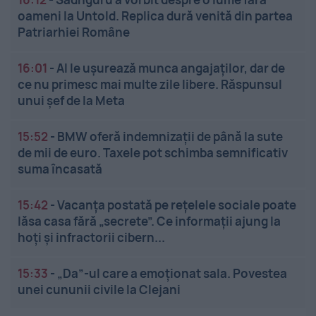
oameni la Untold. Replica dură venită din partea
Patriarhiei Române
16:01
-
AI le ușurează munca angajaților, dar de
ce nu primesc mai multe zile libere. Răspunsul
unui șef de la Meta
15:52
-
BMW oferă indemnizații de până la sute
de mii de euro. Taxele pot schimba semnificativ
suma încasată
15:42
-
Vacanța postată pe rețelele sociale poate
lăsa casa fără „secrete”. Ce informații ajung la
hoți și infractorii cibern...
15:33
-
„Da”-ul care a emoționat sala. Povestea
unei cununii civile la Clejani