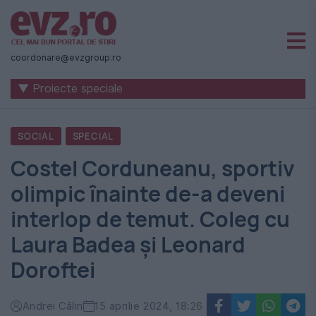
Știri
naționale
coordonare@evzgroup.ro
și
▼ Proiecte speciale
internaționale
|
SOCIAL
SPECIAL
România
Costel Corduneanu, sportiv
-
olimpic înainte de-a deveni
Evenimentul
interlop de temut. Coleg cu
Zilei
Laura Badea și Leonard
Doroftei
Andrei Călin
15 aprilie 2024, 18:26