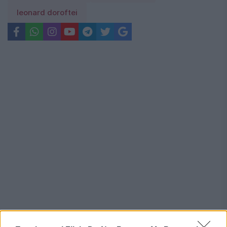
leonard doroftei
Recomandările noastre