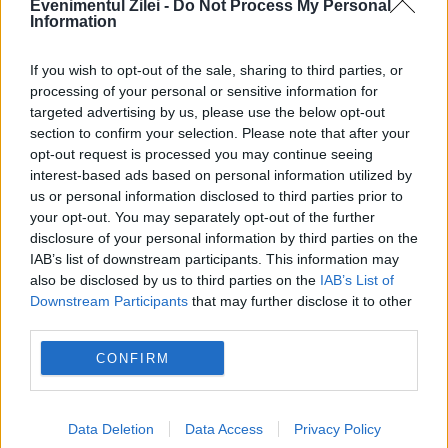
Evenimentul Zilei -
Do Not Process My Personal
Information
If you wish to opt-out of the sale, sharing to third parties, or
processing of your personal or sensitive information for
targeted advertising by us, please use the below opt-out
section to confirm your selection. Please note that after your
opt-out request is processed you may continue seeing
interest-based ads based on personal information utilized by
us or personal information disclosed to third parties prior to
your opt-out. You may separately opt-out of the further
disclosure of your personal information by third parties on the
SPORT
IAB’s list of downstream participants. This information may
also be disclosed by us to third parties on the
IAB’s List of
Ucraina dă în judecată CIO la TAS. Contestare
Downstream Participants
that may further disclose it to other
oficială după decizia de reintegrare a
third parties.
sportivilor ruși
CONFIRM
Data Deletion
Data Access
Privacy Policy