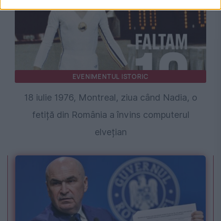
EVENIMENTUL ISTORIC
18 iulie 1976, Montreal, ziua când Nadia, o
fetiță din România a învins computerul
elvețian