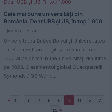
Cele mai bune universități din
România. Doar UBB și UB, în top 1.000
8 AUGUST 2023
Universitatea Babeș Bolyai și Universitatea
din București au reușit să revină în topul
1000 al celor mai bune universități din lume
pe 2023. Clasamentul global Quacquarelli
Symonds / QS World...
«
…
1
6
7
8
9
10
11
12
13
»
14