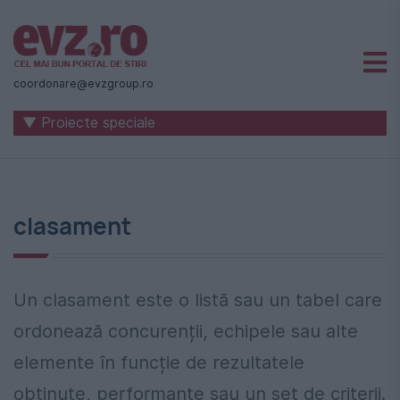
Știri
naționale
coordonare@evzgroup.ro
și
▼ Proiecte speciale
internaționale
|
România
clasament
-
Evenimentul
Zilei
Un clasament este o listă sau un tabel care
ordonează concurenții, echipele sau alte
elemente în funcție de rezultatele
obținute, performanțe sau un set de criterii.