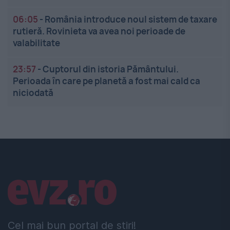
06:05
-
România introduce noul sistem de taxare
rutieră. Rovinieta va avea noi perioade de
valabilitate
23:57
-
Cuptorul din istoria Pământului.
Perioada în care pe planetă a fost mai cald ca
niciodată
Linkuri utile
Cel mai bun portal de stiri!