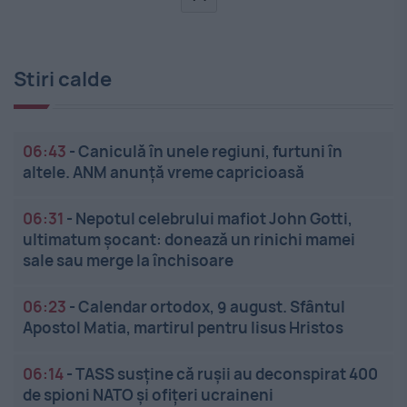
Stiri calde
06:43
-
Caniculă în unele regiuni, furtuni în
altele. ANM anunță vreme capricioasă
06:31
-
Nepotul celebrului mafiot John Gotti,
ultimatum șocant: donează un rinichi mamei
sale sau merge la închisoare
06:23
-
Calendar ortodox, 9 august. Sfântul
Apostol Matia, martirul pentru Iisus Hristos
06:14
-
TASS susține că rușii au deconspirat 400
de spioni NATO și ofițeri ucraineni