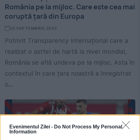
România pe la mijloc. Care este cea mai
coruptă țară din Europa
25 SEPTEMBRIE 2023
Potrivit Transparency Internațional care a
realizat o astfel de hartă la nivel mondial,
România se află undeva pe la mijloc. Asta în
contextul în care țara noastră a înregistrat
o...
Evenimentul Zilei -
Do Not Process My Personal
Information