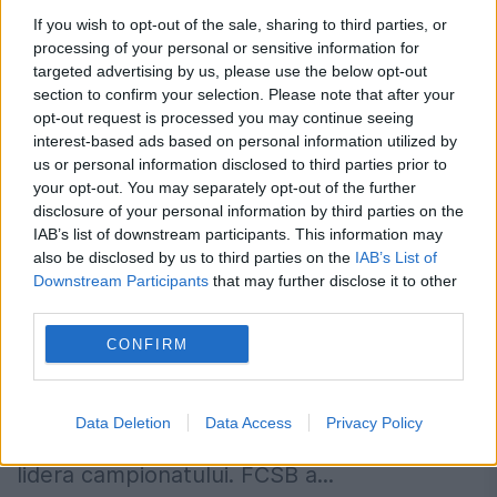
If you wish to opt-out of the sale, sharing to third parties, or
processing of your personal or sensitive information for
targeted advertising by us, please use the below opt-out
section to confirm your selection. Please note that after your
opt-out request is processed you may continue seeing
interest-based ads based on personal information utilized by
FCSB, vijelioasă în meciul cu Sepsi
us or personal information disclosed to third parties prior to
your opt-out. You may separately opt-out of the further
Sfântu Gheorghe. „Roș-albaștrii”
disclosure of your personal information by third parties on the
domină în Liga I
IAB’s list of downstream participants. This information may
also be disclosed by us to third parties on the
IAB’s List of
24 SEPTEMBRIE 2023
Downstream Participants
that may further disclose it to other
third parties.
FCSB s-a impus de o manieră categorică,
CONFIRM
duminică seara, în deplasare, în partida
disputată cu cei de la Sepsi Sfântu
Data Deletion
Data Access
Privacy Policy
Gheorghe, scor 5-2. Echipa „roș-albastră” e
lidera campionatului. FCSB a...