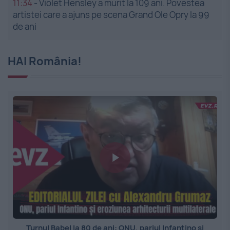
11:34
-
Violet Hensley a murit la 109 ani. Povestea
artistei care a ajuns pe scena Grand Ole Opry la 99
de ani
HAI România!
Turnul Babel la 80 de ani: ONU, pariul Infantino și