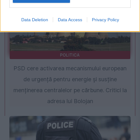
Data Deletion
Data Access
Privacy Policy
POLITICA
PSD cere activarea mecanismului european
de urgență pentru energie și susține
menținerea centralelor pe cărbune. Critici la
adresa lui Bolojan