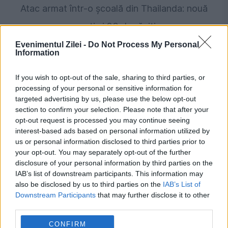
Atac armat într-o școală din Thailanda: nouă
morți și 23 de răniți
Evenimentul Zilei -
Do Not Process My Personal
Information
If you wish to opt-out of the sale, sharing to third parties, or
processing of your personal or sensitive information for
targeted advertising by us, please use the below opt-out
section to confirm your selection. Please note that after your
opt-out request is processed you may continue seeing
interest-based ads based on personal information utilized by
us or personal information disclosed to third parties prior to
SOCIAL
your opt-out. You may separately opt-out of the further
disclosure of your personal information by third parties on the
Elevii de liceu vor învăța după reguli noi.
IAB’s list of downstream participants. This information may
also be disclosed by us to third parties on the
IAB’s List of
Schimbările care intră în vigoare din toamnă
Downstream Participants
that may further disclose it to other
third parties.
CONFIRM