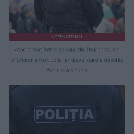
INTERNATIONAL
Atac armat într-o școală din Thailanda. Un
profesor a fost ucis, iar elevul care a deschis
focul s-a sinucis