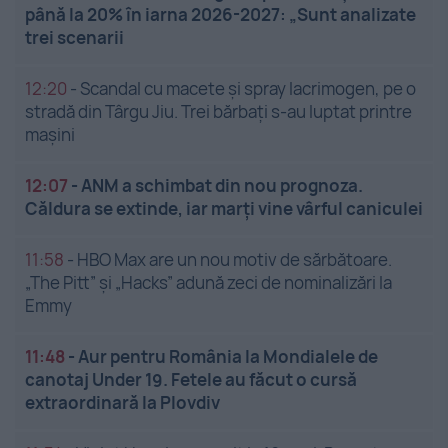
până la 20% în iarna 2026-2027: „Sunt analizate
trei scenarii
12:20
-
Scandal cu macete și spray lacrimogen, pe o
stradă din Târgu Jiu. Trei bărbați s-au luptat printre
mașini
12:07
-
ANM a schimbat din nou prognoza.
Căldura se extinde, iar marți vine vârful caniculei
11:58
-
HBO Max are un nou motiv de sărbătoare.
„The Pitt” și „Hacks” adună zeci de nominalizări la
Emmy
11:48
-
Aur pentru România la Mondialele de
canotaj Under 19. Fetele au făcut o cursă
extraordinară la Plovdiv