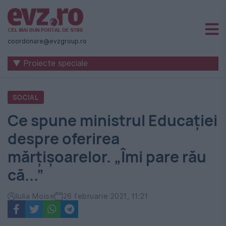
Știri
naționale
coordonare@evzgroup.ro
și
▼ Proiecte speciale
internaționale
|
SOCIAL
România
Ce spune ministrul Educației
-
despre oferirea
Evenimentul
mărțișoarelor. „Îmi pare rău
Zilei
că...”
Iulia Moise
26 februarie 2021, 11:21