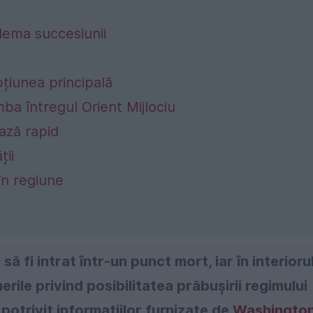
lema succesiunii
țiunea principală
ba întregul Orient Mijlociu
ază rapid
ții
în regiune
să fi intrat într-un punct mort, iar în interioru
rile privind posibilitatea prăbușirii regimului
potrivit informațiilor furnizate de
Washingto