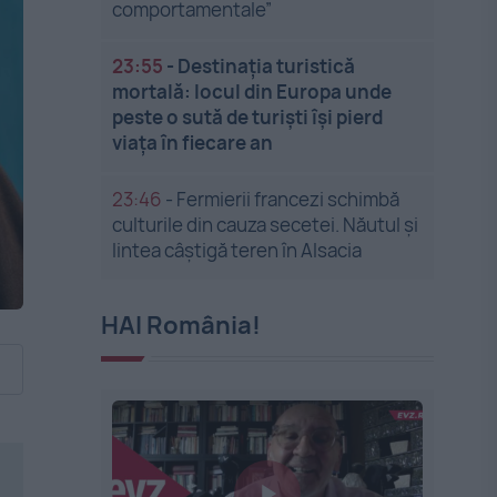
comportamentale”
23:55
-
Destinația turistică
mortală: locul din Europa unde
peste o sută de turiști își pierd
viața în fiecare an
23:46
-
Fermierii francezi schimbă
culturile din cauza secetei. Năutul și
lintea câștigă teren în Alsacia
HAI România!