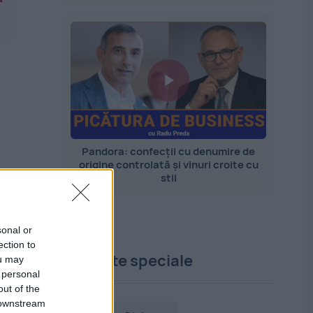
Pandora: confecții cu denumire de
origine controlată și vinuri croite cu
stil
sonal or
ection to
Proiecte speciale
ou may
 personal
out of the
 downstream