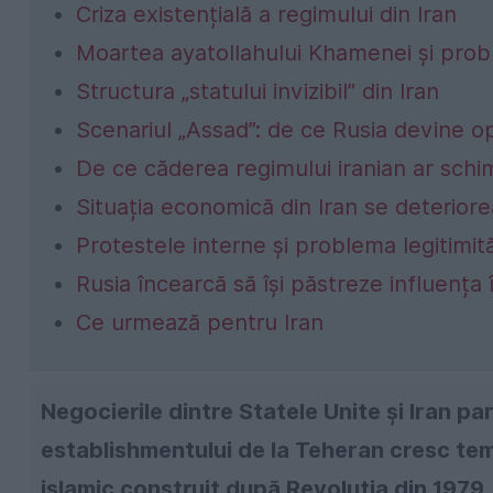
Criza existențială a regimului din Iran
Moartea ayatollahului Khamenei și prob
Structura „statului invizibil” din Iran
Scenariul „Assad”: de ce Rusia devine op
De ce căderea regimului iranian ar schim
Situația economică din Iran se deteriore
Protestele interne și problema legitimită
Rusia încearcă să își păstreze influența 
Ce urmează pentru Iran
Negocierile dintre Statele Unite și Iran par 
establishmentului de la Teheran cresc teme
islamic construit după Revoluția din 1979, 