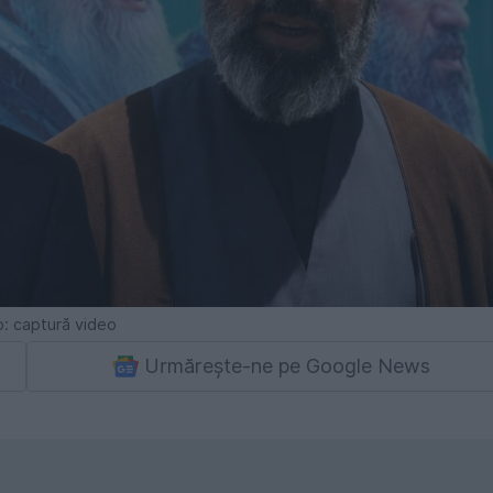
: captură video
Urmărește-ne pe Google News