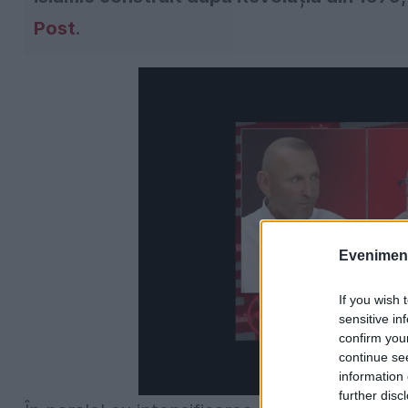
Post
.
Evenimentu
If you wish 
sensitive in
confirm you
continue se
information 
further disc