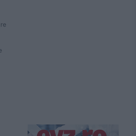
pre
e