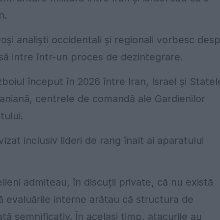
n.
și analiști occidentali și regionali vorbesc des
n să intre într-un proces de dezintegrare.
zboiul început în 2026 între Iran, Israel și Statel
iraniană, centrele de comandă ale Gardienilor
tului.
izat inclusiv lideri de rang înalt ai aparatului
elieni admiteau, în discuții private, că nu există
ă evaluările interne arătau că structura de
ă semnificativ. În același timp, atacurile au