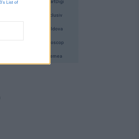
SmartDigi
B’s List of
Exclusiv
Moldova
al
Horoscop
Vremea
it
ă