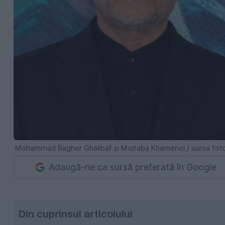
Mohammad Bagher Ghalibaf și Mojtaba Khamenei / sursa foto
Adaugă-ne ca sursă preferată în Google
Din cuprinsul articolului