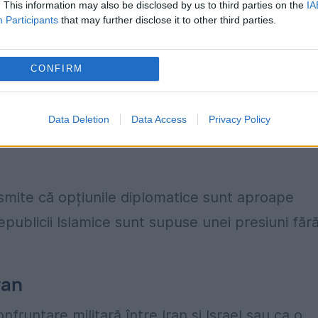
 israeliene și americane, tot mai multe analize
. This information may also be disclosed by us to third parties on the
IA
Participants
that may further disclose it to other third parties.
riu care până recent părea improbabil: fuga
 fostului lider sirian Bashar al-Assad.
CONFIRM
de declarațiile expertului Saeid Golkar, consilier 
și de afirmațiile premierului israelian Benjamin
Data Deletion
Data Access
Privacy Policy
tru
CBS
că prăbușirea regimului iranian a deven
nsmite că opțiunile diplomatice sunt aproape
Republicii Islamice sunt supuse unei presiuni făr
ran
nfruntare militară între Iran și Israel sau ca o