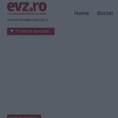
Știri
Home
Social
naționale
coordonare@evzgroup.ro
și
▼ Proiecte speciale
internaționale
|
România
-
Evenimentul
Zilei