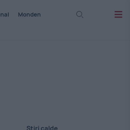
onal
Monden
Stiri calde