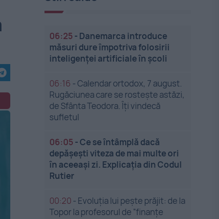
a
06:25
-
Danemarca introduce
măsuri dure împotriva folosirii
inteligenței artificiale în școli
06:16
-
Calendar ortodox, 7 august.
Rugăciunea care se rostește astăzi,
de Sfânta Teodora. Îți vindecă
sufletul
06:05
-
Ce se întâmplă dacă
depășești viteza de mai multe ori
în aceeași zi. Explicația din Codul
Rutier
00:20
-
Evoluția lui pește prăjit: de la
Topor la profesorul de ”finanțe