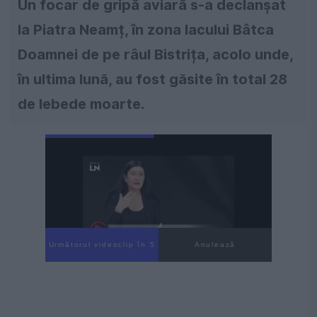
Un focar de gripă aviară s-a declanşat
la Piatra Neamț, în zona lacului Bâtca
Doamnei de pe râul Bistrița, acolo unde,
în ultima lună, au fost găsite în total 28
de lebede moarte.
Următorul videoclip în 3
Anulează