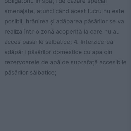
obligatoriu în spații de cazare special
amenajate, atunci când acest lucru nu este
posibil, hrănirea și adăparea păsărilor se va
realiza într-o zonă acoperită la care nu au
acces păsările sălbatice; 4. Interzicerea
adăpării păsărilor domestice cu apa din
rezervoarele de apă de suprafață accesibile
păsărilor sălbatice;