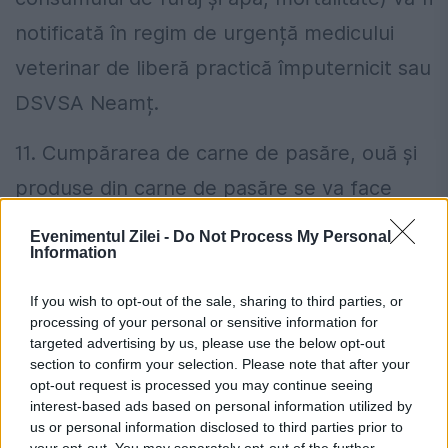
notificată în regim de urgență medicului
veterinar de liberă practică împuternicit sau
DSVSA Neamț.
11. Cumpărarea de carne de pasăre, ouă și
produse din carne de pasăre se va face
numai din unități autorizate.
Evenimentul Zilei -
Do Not Process My Personal
Information
Şi anul trecut au fost cazuri de gripă aviară
If you wish to opt-out of the sale, sharing to third parties, or
confirmate în rândul lebedelor. Păsările vin
processing of your personal or sensitive information for
cu miile, în fiecare an, de pe râul Bistriţa pe
targeted advertising by us, please use the below opt-out
section to confirm your selection. Please note that after your
lacurile din zona Piatra Neamţ, unde
opt-out request is processed you may continue seeing
interest-based ads based on personal information utilized by
preferă să rămână peste iarnă. Perioada de
us or personal information disclosed to third parties prior to
your opt-out. You may separately opt-out of the further