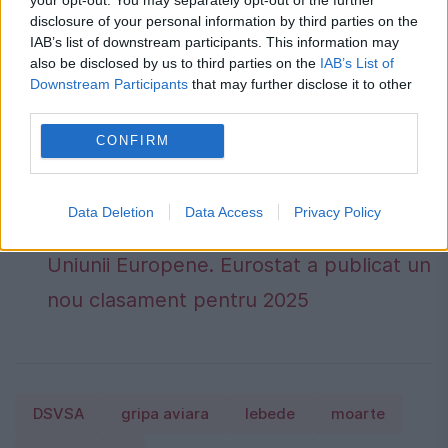
sosire a păsărilor abia a început, informează
disclosure of your personal information by third parties on the
DSV Neamţ.
IAB’s list of downstream participants. This information may
also be disclosed by us to third parties on the
IAB’s List of
Downstream Participants
that may further disclose it to other
Cu ce riscuri ne putem confrunta în
third parties.
următorii ani. Ilie Bolojan vorbește
CONFIRM
despre ratingul României: Sper să
putem trece la o perspectivă stabilă
Data Deletion
Data Access
Privacy Policy
Cât contribuie România la economia
Uniunii Europene. Eurostat a publicat un
nou clasament pentru 2025
DSVSA
gripa aviara
lebede
moarte