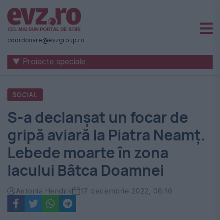
Știri
naționale
coordonare@evzgroup.ro
și
▼ Proiecte speciale
internaționale
|
SOCIAL
România
S-a declanşat un focar de
-
gripă aviară la Piatra Neamț.
Evenimentul
Lebede moarte în zona
Zilei
lacului Bâtca Doamnei
Antonia Hendrik
17 decembrie 2022, 06:16