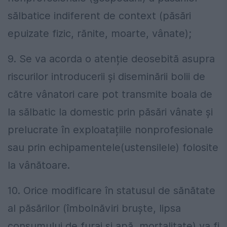
sălbatice indiferent de context (păsări
epuizate fizic, rănite, moarte, vânate);
9. Se va acorda o atenție deosebită asupra
riscurilor introducerii și diseminării bolii de
către vânatori care pot transmite boala de
la sălbatic la domestic prin păsări vânate și
prelucrate în exploatațiile nonprofesionale
sau prin echipamentele(ustensilele) folosite
la vânătoare.
10. Orice modificare în statusul de sănătate
al păsărilor (îmbolnăviri bruște, lipsa
consumului de furaj și apă, mortalitate) va fi