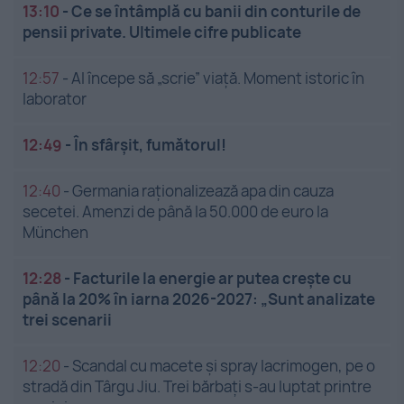
13:10
-
Ce se întâmplă cu banii din conturile de
pensii private. Ultimele cifre publicate
12:57
-
AI începe să „scrie” viață. Moment istoric în
laborator
12:49
-
În sfârșit, fumătorul!
12:40
-
Germania raționalizează apa din cauza
secetei. Amenzi de până la 50.000 de euro la
München
12:28
-
Facturile la energie ar putea crește cu
până la 20% în iarna 2026-2027: „Sunt analizate
trei scenarii
12:20
-
Scandal cu macete și spray lacrimogen, pe o
stradă din Târgu Jiu. Trei bărbați s-au luptat printre