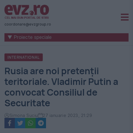
Știri
naționale
coordonare@evzgroup.ro
și
▼ Proiecte speciale
internaționale
|
INTERNATIONAL
România
Rusia are noi pretenții
-
teritoriale. Vladimir Putin a
Evenimentul
convocat Consiliul de
Zilei
Securitate
Simona Suciu
27 ianuarie 2023, 21:29