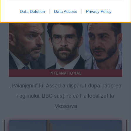
spioni NATO și ofițeri ucraineni
Data Deletion
Data Access
Privacy Policy
INTERNATIONAL
„Păianjenul” lui Assad a dispărut după căderea
regimului. BBC susține că l-a localizat la
Moscova