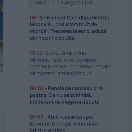
revoluției din 8 august 1870
08:19
-
Nicușor Dan, după decizia
Moody’s: „Mai avem mult de
muncă”. Trecerea la euro, adusă
din nou în discuție
08:12
-
Lovitură majoră în
Mediterana de Vest: Europol a
destructurat o super-rețea de trafic
de migranți, arme și droguri
08:04
-
Pensia pe card sau prin
poștaș. Ce nu se schimbă,
indiferent de alegerea făcută
07:56
-
Atac rusesc asupra
Kievului. Un copil se numără
printre victime