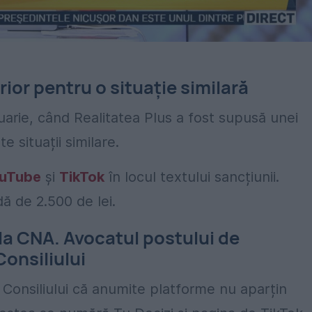
ior pentru o situație similară
uarie, când Realitatea Plus a fost supusă unei
e situații similare.
uTube
și
TikTok
în locul textului sancțiunii.
 de 2.500 de lei.
la CNA. Avocatul postului de
Consiliului
a Consiliului că anumite platforme nu aparțin