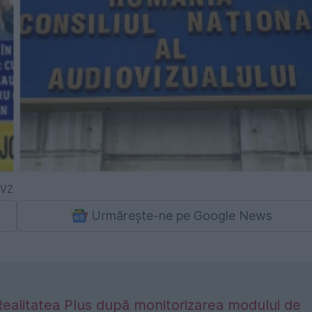
EVZ
Urmărește-ne pe Google News
ealitatea Plus după monitorizarea modului de