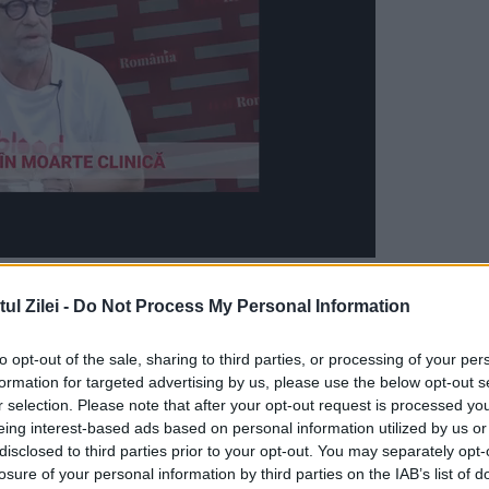
lui Realitatea Plus după
l Zilei -
Do Not Process My Personal Information
e a sancțiunii
to opt-out of the sale, sharing to third parties, or processing of your per
e a vizat modul în care televiziunea a pus în
formation for targeted advertising by us, please use the below opt-out s
r selection. Please note that after your opt-out request is processed y
e.
eing interest-based ads based on personal information utilized by us or
disclosed to third parties prior to your opt-out. You may separately opt-
tie și a fost executată pe 1 aprilie, la nivelul
losure of your personal information by third parties on the IAB’s list of