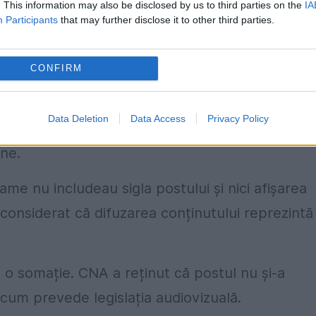
. This information may also be disclosed by us to third parties on the
IA
unea ar fi trebuit să difuzeze exclusiv textul
Participants
that may further disclose it to other third parties.
 în timpul suspendării emisiei
CONFIRM
 trei ore, pe platformele online asociate –
Data Deletion
Data Access
Privacy Policy
ate în continuare emisiuni. Acestea au fost
ne.
me nu includeau sigla postului și nici afișarea
 a considerat că difuzarea conținutului reprezintă
 o somație. CNA a reținut că postul nu și-a
 cum prevede legislația audiovizuală.