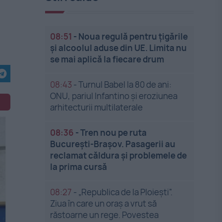
08:51
-
Noua regulă pentru țigările
și alcoolul aduse din UE. Limita nu
se mai aplică la fiecare drum
08:43
-
Turnul Babel la 80 de ani:
ONU, pariul Infantino și eroziunea
arhitecturii multilaterale
08:36
-
Tren nou pe ruta
București-Brașov. Pasagerii au
reclamat căldura și problemele de
la prima cursă
08:27
-
„Republica de la Ploiești”.
Ziua în care un oraș a vrut să
răstoarne un rege. Povestea