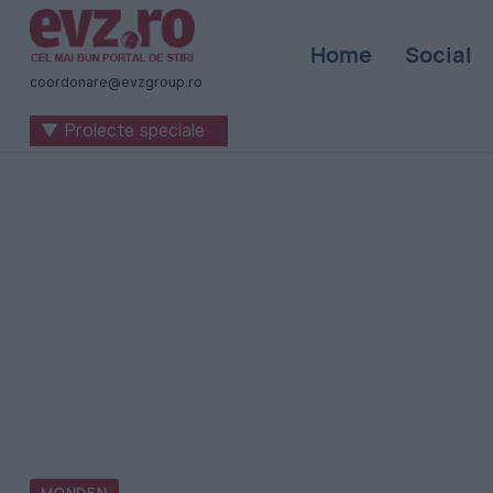
Știri
Home
Social
naționale
coordonare@evzgroup.ro
și
▼ Proiecte speciale
internaționale
|
România
-
Evenimentul
Zilei