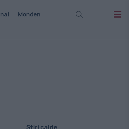
onal
Monden
Stiri calde