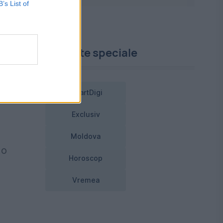
B’s List of
Proiecte speciale
SmartDigi
Exclusiv
Moldova
 o
Horoscop
Vremea