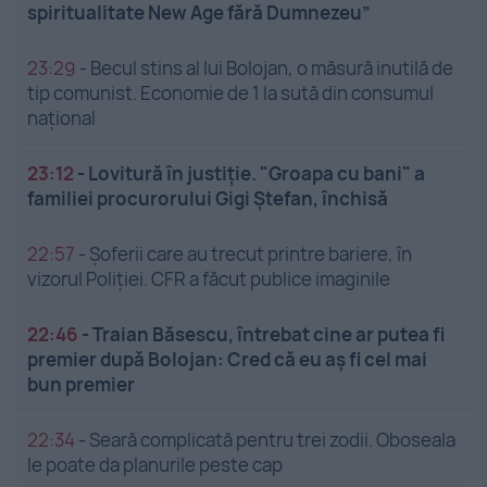
spiritualitate New Age fără Dumnezeu”
23:29
-
Becul stins al lui Bolojan, o măsură inutilă de
tip comunist. Economie de 1 la sută din consumul
național
23:12
-
Lovitură în justiție. "Groapa cu bani" a
familiei procurorului Gigi Ștefan, închisă
22:57
-
Șoferii care au trecut printre bariere, în
vizorul Poliției. CFR a făcut publice imaginile
22:46
-
Traian Băsescu, întrebat cine ar putea fi
premier după Bolojan: Cred că eu aș fi cel mai
bun premier
22:34
-
Seară complicată pentru trei zodii. Oboseala
le poate da planurile peste cap