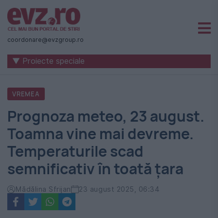
Știri
naționale
coordonare@evzgroup.ro
și
▼ Proiecte speciale
internaționale
|
VREMEA
România
Prognoza meteo, 23 august.
-
Toamna vine mai devreme.
Evenimentul
Temperaturile scad
Zilei
semnificativ în toată țara
Mădălina Sfrijan
23 august 2025, 06:34