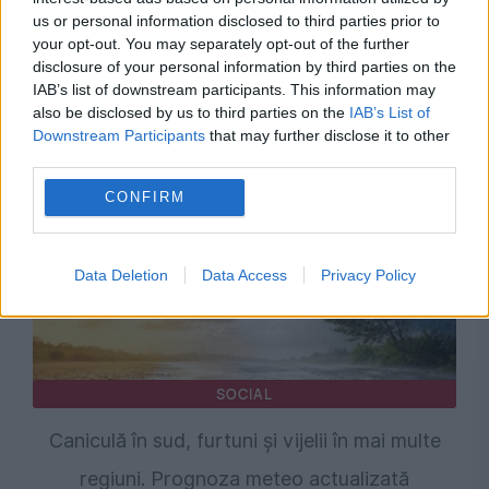
us or personal information disclosed to third parties prior to
your opt-out. You may separately opt-out of the further
disclosure of your personal information by third parties on the
IAB’s list of downstream participants. This information may
Recomandările noastre
also be disclosed by us to third parties on the
IAB’s List of
Downstream Participants
that may further disclose it to other
third parties.
CONFIRM
Data Deletion
Data Access
Privacy Policy
SOCIAL
Caniculă în sud, furtuni și vijelii în mai multe
regiuni. Prognoza meteo actualizată