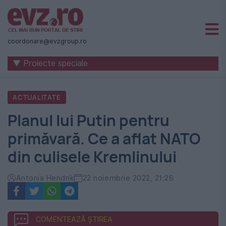
Știri
naționale
coordonare@evzgroup.ro
și
▼ Proiecte speciale
internaționale
|
ACTUALITATE
România
Planul lui Putin pentru
-
primăvară. Ce a aflat NATO
Evenimentul
din culisele Kremlinului
Zilei
Antonia Hendrik
22 noiembrie 2022, 21:26
COMENTEAZĂ ȘTIREA