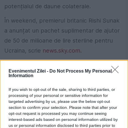
potențialul de daune colaterale.
În weekend, premierul britanic Rishi Sunak
a anunțat un pachet suplimentar de ajutor
de 50 de milioane de lire sterline pentru
Ucraina, scrie
news.sky.com.
Prețul petrolului a scăzut puternic după
Evenimentul Zilei -
Do Not Process My Personal
semnalele privind un acord în
Information
Strâmtoarea Hormuz. Investitorii
If you wish to opt-out of the sale, sharing to third parties, or
urmăresc negocierile dintre Iran, statele
processing of your personal or sensitive information for
targeted advertising by us, please use the below opt-out
din Golf și SUA
section to confirm your selection. Please note that after your
opt-out request is processed you may continue seeing
Caniculă într-o parte a țării, vijelii în alta.
interest-based ads based on personal information utilized by
Harta fenomenelor meteo anunțate de
us or personal information disclosed to third parties prior to