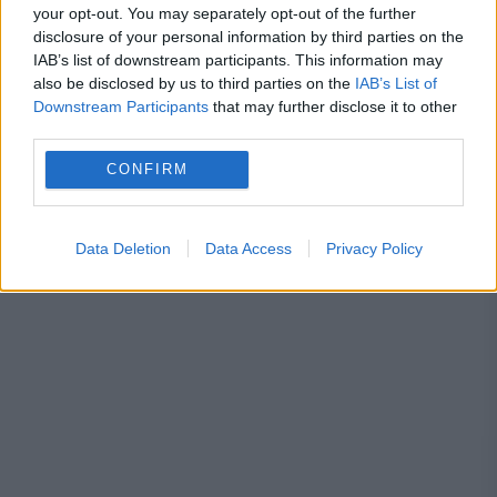
your opt-out. You may separately opt-out of the further
meteorologi
disclosure of your personal information by third parties on the
IAB’s list of downstream participants. This information may
also be disclosed by us to third parties on the
IAB’s List of
Downstream Participants
that may further disclose it to other
third parties.
razboi ucraina
rusia
ucraina
CONFIRM
Vladimir Putin
Data Deletion
Data Access
Privacy Policy