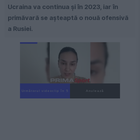
Ucraina va continua și în 2023, iar în
primăvară se așteaptă o nouă ofensivă
a Rusiei.
Următorul videoclip în 4
Anulează