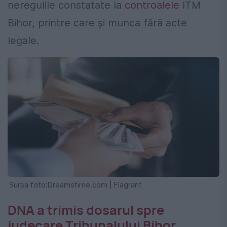
neregulile constatate la
controalele
ITM
Bihor, printre care și munca fără acte
legale.
Sursa foto:Dreamstime.com | Flagrant
DNA a trimis dosarul spre
judecare Tribunalului Bihor