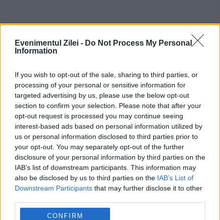
Evenimentul Zilei -
Do Not Process My Personal
Information
If you wish to opt-out of the sale, sharing to third parties, or
processing of your personal or sensitive information for
targeted advertising by us, please use the below opt-out
Românii care au muncit peste 25 de ani
section to confirm your selection. Please note that after your
pot primi mai mulți bani la pensie. Cum
opt-out request is processed you may continue seeing
interest-based ads based on personal information utilized by
funcționează calculul ascuns în puncte
us or personal information disclosed to third parties prior to
your opt-out. You may separately opt-out of the further
România, în pericol de blackout? Expert
disclosure of your personal information by third parties on the
în energie: „Trebuie să accelerăm cât se
IAB’s list of downstream participants. This information may
also be disclosed by us to third parties on the
IAB’s List of
poate de repede acele investiții”
Downstream Participants
that may further disclose it to other
third parties.
CONFIRM