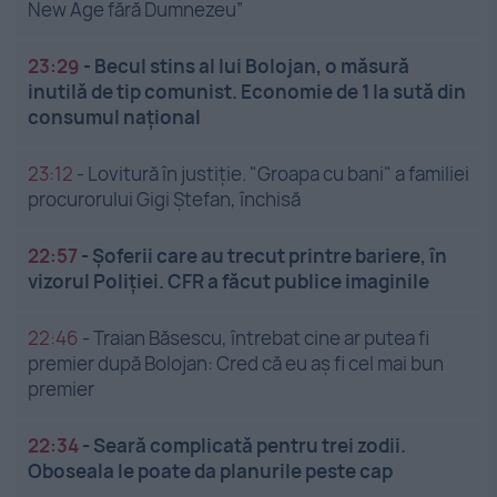
New Age fără Dumnezeu”
23:29
-
Becul stins al lui Bolojan, o măsură
inutilă de tip comunist. Economie de 1 la sută din
consumul național
23:12
-
Lovitură în justiție. "Groapa cu bani" a familiei
procurorului Gigi Ștefan, închisă
22:57
-
Șoferii care au trecut printre bariere, în
vizorul Poliției. CFR a făcut publice imaginile
22:46
-
Traian Băsescu, întrebat cine ar putea fi
premier după Bolojan: Cred că eu aș fi cel mai bun
premier
22:34
-
Seară complicată pentru trei zodii.
Oboseala le poate da planurile peste cap