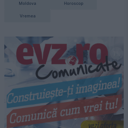
Moldova
Horoscop
Vremea