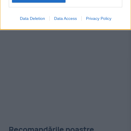
control
dna
ITm
luare de mita
Data Deletion
Data Access
Privacy Policy
Recomandările noastre