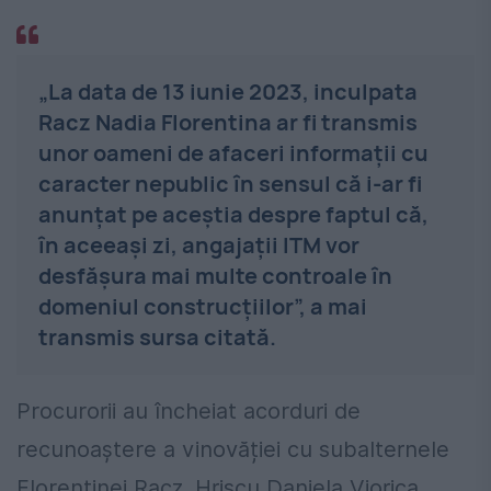
„La data de 13 iunie 2023, inculpata
Racz Nadia Florentina ar fi transmis
unor oameni de afaceri informaţii cu
caracter nepublic în sensul că i-ar fi
anunţat pe aceştia despre faptul că,
în aceeaşi zi, angajaţii ITM vor
desfăşura mai multe controale în
domeniul construcţiilor”, a mai
transmis sursa citată.
Procurorii au încheiat acorduri de
recunoaștere a vinovăției cu subalternele
Florentinei Racz. Hriscu Daniela Viorica,