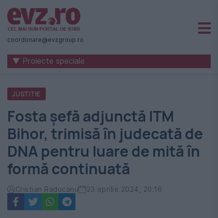
Știri
naționale
coordonare@evzgroup.ro
și
▼ Proiecte speciale
internaționale
|
JUSTITIE
România
Fosta șefă adjunctă ITM
-
Bihor, trimisă în judecată de
Evenimentul
DNA pentru luare de mită în
Zilei
formă continuată
Cristian Raducanu
23 aprilie 2024, 20:16