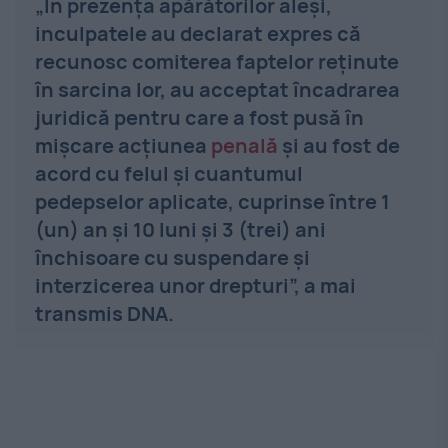
„În prezenţa apărătorilor aleşi,
inculpatele au declarat expres că
recunosc comiterea faptelor reţinute
în sarcina lor, au acceptat încadrarea
juridică pentru care a fost pusă în
mişcare acţiunea
penală
şi au fost de
acord cu felul şi cuantumul
pedepselor aplicate, cuprinse între 1
(un) an şi 10 luni şi 3 (trei) ani
închisoare cu suspendare şi
interzicerea unor drepturi”, a mai
transmis DNA.