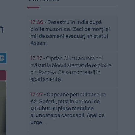
17:46
-
Dezastru în India după
n
ploile musonice: Zeci de morți și
mii de oameni evacuați în statul
Assam
17:37
-
Ciprian Ciucu anunță noi
măsuri la blocul afectat de explozia
din Rahova. Ce se montează în
apartamente
17:27
-
Capcane periculoase pe
A2. Șoferii, puși în pericol de
șuruburi și piese metalice
aruncate pe carosabil. Apel de
urge...