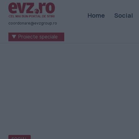
Știri
Home
Social
naționale
coordonare@evzgroup.ro
și
▼ Proiecte speciale
internaționale
|
România
-
Evenimentul
Zilei