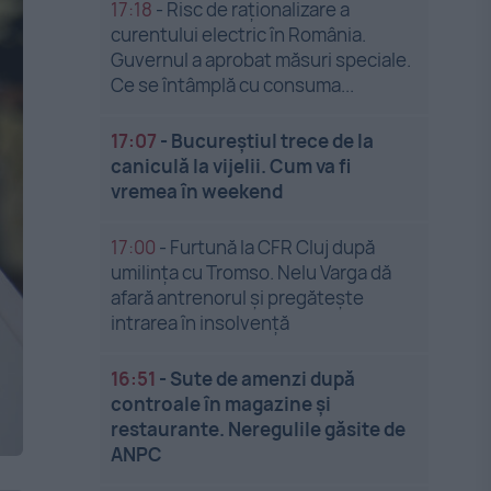
17:18
-
Risc de raționalizare a
curentului electric în România.
Guvernul a aprobat măsuri speciale.
Ce se întâmplă cu consuma...
17:07
-
Bucureștiul trece de la
caniculă la vijelii. Cum va fi
vremea în weekend
17:00
-
Furtună la CFR Cluj după
umilința cu Tromso. Nelu Varga dă
afară antrenorul și pregătește
intrarea în insolvență
16:51
-
Sute de amenzi după
controale în magazine și
restaurante. Neregulile găsite de
ANPC