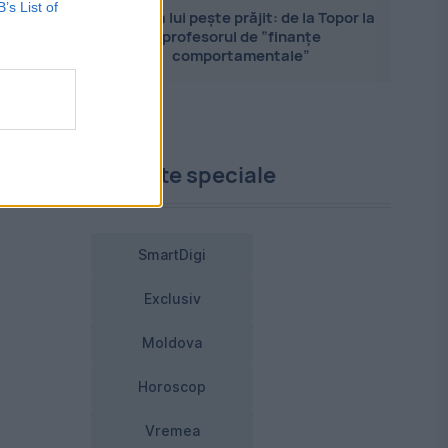
B’s List of
Evoluția lui pește prăjit: de la Topor la
 o
profesorul de ”finanțe
comportamentale”
Proiecte speciale
SmartDigi
Exclusiv
Moldova
Horoscop
Vremea