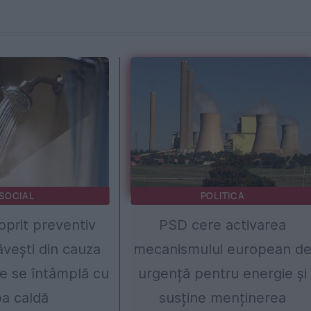
SOCIAL
POLITICA
prit preventiv
PSD cere activarea
veşti din cauza
mecanismului european d
Ce se întâmplă cu
urgență pentru energie și
a caldă
susține menținerea