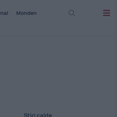
onal
Monden
Stiri calde