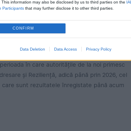
. This information may also be disclosed by us to third parties on the
IA
 de angajați cu salariul minim pe economie, au
Participants
that may further disclose it to other third parties.
t foarte mic, beneficiază de împrumuturi
ificative pentru creditări sau înregistrează
CONFIRM
ivind tranzacțiile realizate și cele declarate de
Fisc.
Data Deletion
Data Access
Privacy Policy
erioada în care autoritățile de la noi primesc
dresare și Reziliență, adică până prin 2026, cel
i care sunt rezultatele înregistate până acum