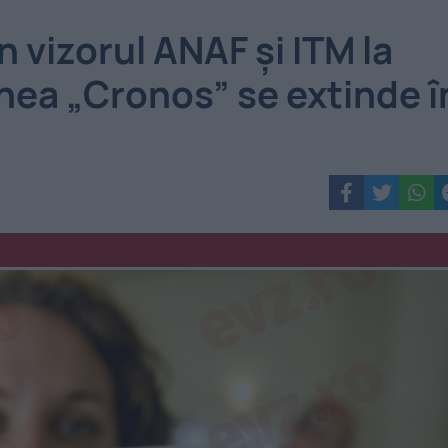
în vizorul ANAF și ITM la
unea „Cronos” se extinde î