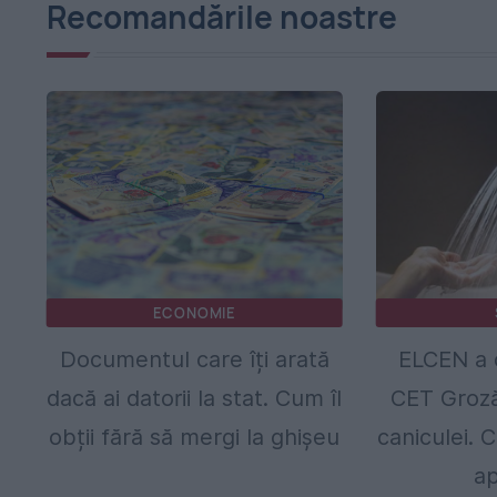
Recomandările noastre
ECONOMIE
Documentul care îți arată
ELCEN a o
dacă ai datorii la stat. Cum îl
CET Groză
obții fără să mergi la ghișeu
caniculei. 
ap