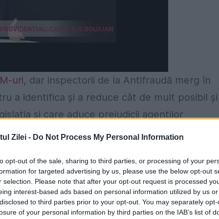
TM-uri
, dar inspectorii de la Antifraudă merg în
u a identifica și a reduce cât de mult posibil și
slația și care aduce prejudicii agenților
M-urile se vor extinde la nivelul întregii țări î
l Zilei -
Do Not Process My Personal Information
 la maximum această practică. Au fost selectat
to opt-out of the sale, sharing to third parties, or processing of your per
rmează să fie verificate în lunile următoare”, a
formation for targeted advertising by us, please use the below opt-out s
Potrivit comunicatelor ANAF, vizate sunt domen
r selection. Please note that after your opt-out request is processed y
eing interest-based ads based on personal information utilized by us or
e auto, transport, pază și protecție, înfrumuseța
disclosed to third parties prior to your opt-out. You may separately opt-
losure of your personal information by third parties on the IAB’s list of
etățile care plătesc salarii subdeclarate față de