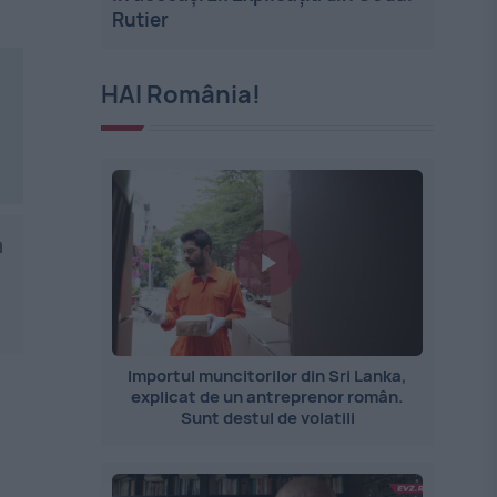
Rutier
HAI România!
a
Importul muncitorilor din Sri Lanka,
explicat de un antreprenor român.
Sunt destul de volatili