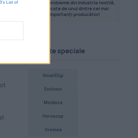
Marile probleme din industria textilă,
B’s List of
explicate de unul dintre cei mai
importanți producători
,
Proiecte speciale
SmartDigi
pot
Exclusiv
Moldova
at
Horoscop
Vremea