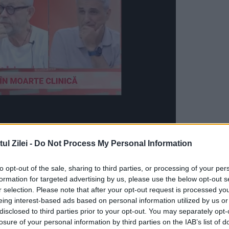
n care cuvinte precum provocare, limite și
l Zilei -
Do Not Process My Personal Information
uă triburi au decis să lase tot ce îi leagă de
to opt-out of the sale, sharing to third parties, or processing of your per
rezista în experiența
Survivor
! Cu fiecare
formation for targeted advertising by us, please use the below opt-out s
strat că devin tot mai puternici și au oferit u
r selection. Please note that after your opt-out request is processed y
eing interest-based ads based on personal information utilized by us or
 fiecare dată, emisiunea a fost lider absolut d
disclosed to third parties prior to your opt-out. You may separately opt-
losure of your personal information by third parties on the IAB’s list of
nut!