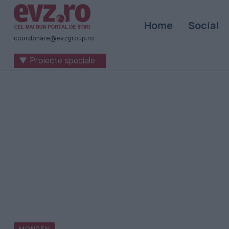
Știri
Home
Social
naționale
coordonare@evzgroup.ro
și
▼ Proiecte speciale
internaționale
|
România
-
Evenimentul
Zilei