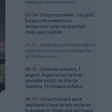
Markle ar savura momentul
06:34
-
Prognoza meteo, 7 august.
Început de weekend cu
temperaturi greu de suportat.
Unde apar vijeliile
06:25
-
Danemarca introduce măsuri
dure împotriva folosirii inteligenței
artificiale în școli
06:16
-
Calendar ortodox, 7
august. Rugăciunea care se
rostește astăzi, de Sfânta
Teodora. Îți vindecă sufletul
06:05
-
Ce se întâmplă dacă
depășești viteza de mai multe ori
în aceeași zi. Explicația din Codul