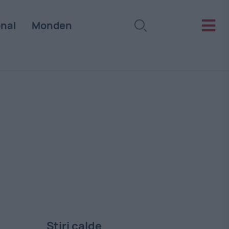
onal
Monden
Stiri calde