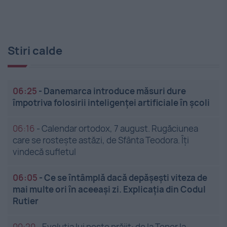
Stiri calde
06:25
-
Danemarca introduce măsuri dure
împotriva folosirii inteligenței artificiale în școli
06:16
-
Calendar ortodox, 7 august. Rugăciunea
care se rostește astăzi, de Sfânta Teodora. Îți
vindecă sufletul
06:05
-
Ce se întâmplă dacă depășești viteza de
mai multe ori în aceeași zi. Explicația din Codul
Rutier
00:20
-
Evoluția lui pește prăjit: de la Topor la