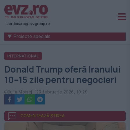
Știri
naționale
coordonare@evzgroup.ro
și
▼ Proiecte speciale
internaționale
|
INTERNATIONAL
România
Donald Trump oferă Iranului
-
10–15 zile pentru negocieri
Evenimentul
Zilei
Iulia Moise
20 februarie 2026, 10:29
COMENTEAZĂ ȘTIREA