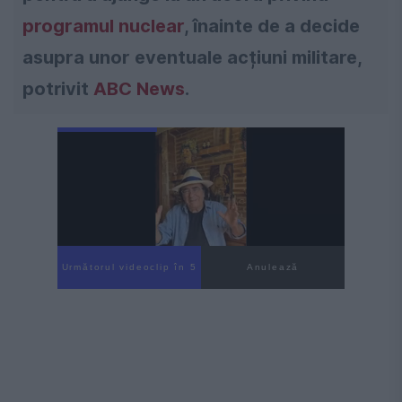
programul nuclear
, înainte de a decide
asupra unor eventuale acțiuni militare,
potrivit
ABC News
.
Următorul videoclip în 3
Anulează