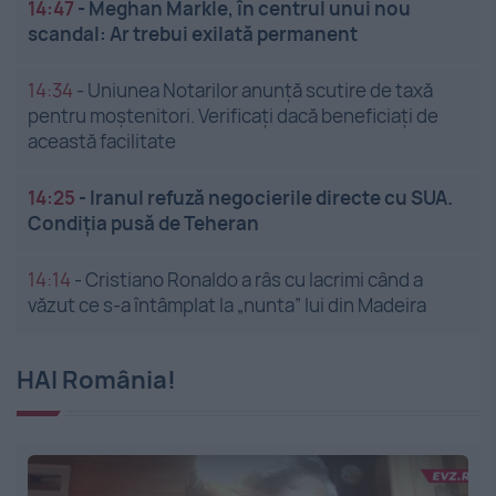
14:47
-
Meghan Markle, în centrul unui nou
scandal: Ar trebui exilată permanent
14:34
-
Uniunea Notarilor anunță scutire de taxă
pentru moștenitori. Verificați dacă beneficiați de
această facilitate
14:25
-
Iranul refuză negocierile directe cu SUA.
Condiția pusă de Teheran
14:14
-
Cristiano Ronaldo a râs cu lacrimi când a
văzut ce s-a întâmplat la „nunta” lui din Madeira
HAI România!