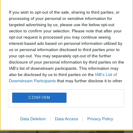
If you wish to opt-out of the sale, sharing to third parties, or
processing of your personal or sensitive information for
targeted advertising by us, please use the below opt-out
section to confirm your selection. Please note that after your
opt-out request is processed you may continue seeing
interest-based ads based on personal information utilized by
SOCIAL
us or personal information disclosed to third parties prior to
your opt-out. You may separately opt-out of the further
Zeci de persoane au fost salvate de pe munte
disclosure of your personal information by third parties on the
IAB’s list of downstream participants. This information may
în ultimele ore. Salvamontiștii, îndemn pentru
also be disclosed by us to third parties on the
IAB’s List of
Downstream Participants
that may further disclose it to other
turiști
third parties.
CONFIRM
Data Deletion
Data Access
Privacy Policy