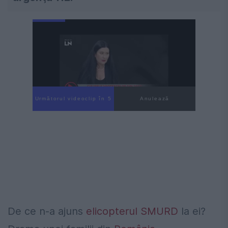
Următorul videoclip în 4
Anulează
De ce n-a ajuns
elicopterul
SMURD
la ei?