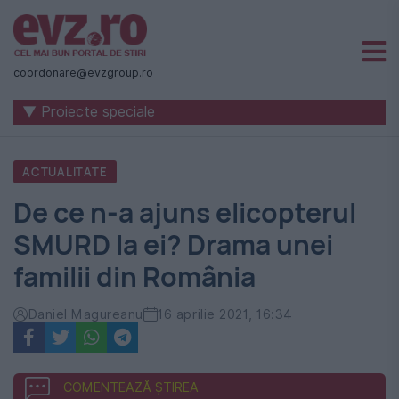
Știri
naționale
coordonare@evzgroup.ro
și
▼ Proiecte speciale
internaționale
|
ACTUALITATE
România
De ce n-a ajuns elicopterul
-
SMURD la ei? Drama unei
Evenimentul
familii din România
Zilei
Daniel Magureanu
16 aprilie 2021, 16:34
COMENTEAZĂ ȘTIREA