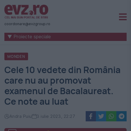
Știri
naționale
coordonare@evzgroup.ro
și
▼ Proiecte speciale
internaționale
|
MONDEN
România
Cele 10 vedete din România
-
care nu au promovat
Evenimentul
examenul de Bacalaureat.
Zilei
Ce note au luat
Andra Puiu
3 iulie 2023, 22:27