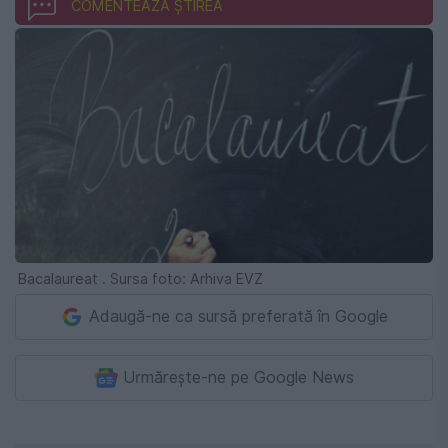
COMENTEAZĂ ȘTIREA
Bacalaureat . Sursa foto: Arhiva EVZ
Adaugă-ne ca sursă preferată în Google
Urmărește-ne pe Google News