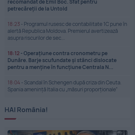
recomandat de Emil Boc. Sfat pentru
petrecăreții de la Untold
18:23
-
Programul rusesc de contabilitate 1C pune în
alertă Republica Moldova. Premierul avertizează
asupra riscurilor de sec...
18:12
-
Operațiune contra cronometru pe
Dunăre. Barje scufundate și stânci dislocate
pentru a menține în funcțiune Centrala N...
18:04
-
Scandal în Schengen după criza din Ceuta.
Spania amenință Italia cu „măsuri proporționale”
HAI România!