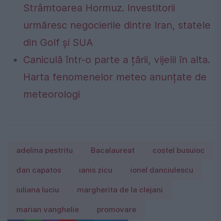
Strâmtoarea Hormuz. Investitorii
urmăresc negocierile dintre Iran, statele
din Golf și SUA
Caniculă într-o parte a țării, vijelii în alta.
Harta fenomenelor meteo anunțate de
meteorologi
adelina pestritu
Bacalaureat
costel busuioc
dan capatos
ianis zicu
ionel danciulescu
iuliana luciu
margherita de la clejani
marian vanghelie
promovare