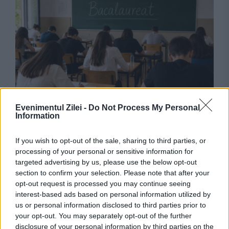
SOCIAL
Evenimentul Zilei -
Do Not Process My Personal
Information
Bacalaureat 2026, sesiunea de toamnă.
Programul probelor scrise și regulile pentru
If you wish to opt-out of the sale, sharing to third parties, or
processing of your personal or sensitive information for
candidați
targeted advertising by us, please use the below opt-out
section to confirm your selection. Please note that after your
opt-out request is processed you may continue seeing
interest-based ads based on personal information utilized by
us or personal information disclosed to third parties prior to
your opt-out. You may separately opt-out of the further
disclosure of your personal information by third parties on the