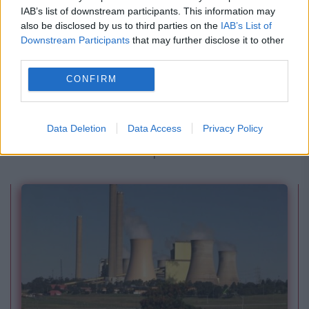
IAB’s list of downstream participants. This information may
also be disclosed by us to third parties on the
IAB’s List of
Downstream Participants
that may further disclose it to other
third parties.
SOCIAL
CONFIRM
Câți candidați s-au înscris la sesiunea de
toamnă a examenului de Bacalaureat. Probele
Data Deletion
Data Access
Privacy Policy
încep azi