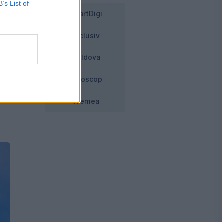
B’s List of
SmartDigi
Exclusiv
Moldova
Horoscop
Vremea