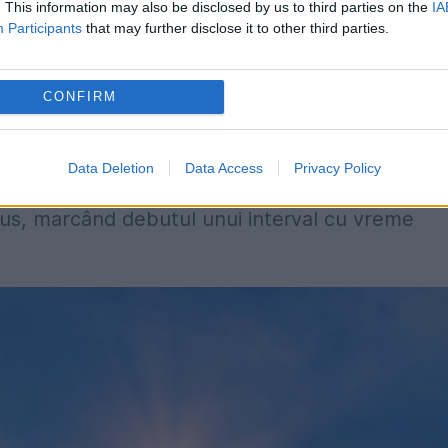
. This information may also be disclosed by us to third parties on the
IA
ativ de la o zi la alta. Maximele vor oscila între
Participants
that may further disclose it to other third parties.
cție de evoluția maselor de aer și de condițiile
CONFIRM
cu apropierea lunii iulie. Conform estimărilor
Data Deletion
Data Access
Privacy Policy
el puțin cinci zile consecutive cu soare și
ius, marcând debutul unui interval cu vreme