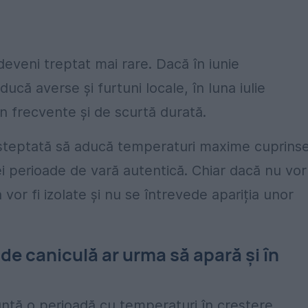
deveni treptat mai rare. Dacă în iunie
ucă averse și furtuni locale, în luna iulie
in frecvente și de scurtă durată.
 așteptată să aducă temperaturi maxime cuprins
ei perioade de vară autentică. Chiar dacă nu vor
vor fi izolate și nu se întrevede apariția unor
e caniculă ar urma să apară și în
nță o perioadă cu temperaturi în creștere