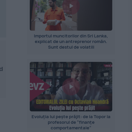
Importul muncitorilor din Sri Lanka,
explicat de un antreprenor român.
Sunt destul de volatili
od
Evoluția lui pește prăjit: de la Topor la
profesorul de ”finanțe
comportamentale”