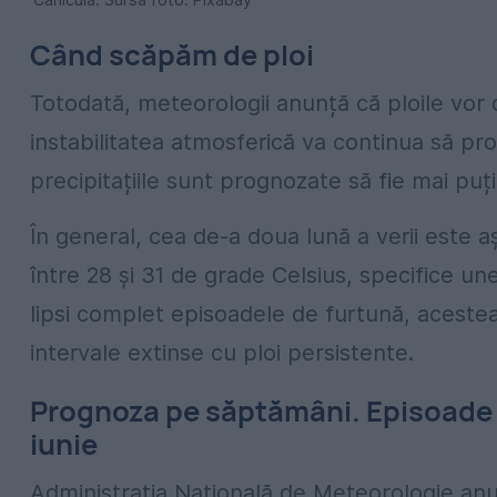
Când scăpăm de ploi
Totodată, meteorologii anunță că ploile vor 
instabilitatea atmosferică va continua să prod
precipitațiile sunt prognozate să fie mai puț
În general, cea de-a doua lună a verii este
între 28 și 31 de grade Celsius, specifice un
lipsi complet episoadele de furtună, acestea 
intervale extinse cu ploi persistente.
Prognoza pe săptămâni. Episoade d
iunie
Administrația Națională de Meteorologie anu