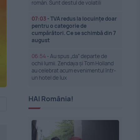
român. Sunt destul de volatili
07:03
-
TVA redus la locuințe doar
pentru o categorie de
cumpărători. Ce se schimbă din 7
august
06:54
-
Au spus „da” departe de
ochii lumii. Zendaya și Tom Holland
au celebrat acum evenimentul într-
un hotel de lux
HAI România!