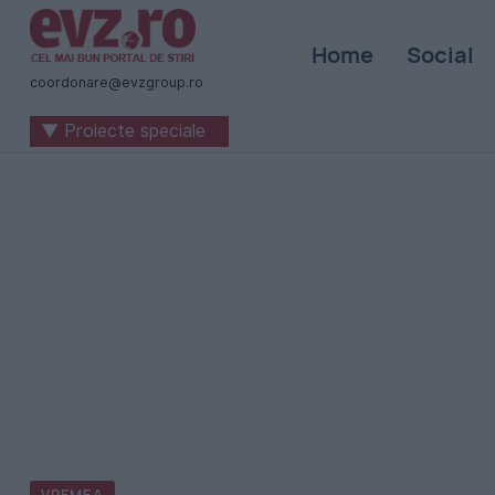
Știri
Home
Social
naționale
coordonare@evzgroup.ro
și
▼ Proiecte speciale
internaționale
|
România
-
Evenimentul
Zilei