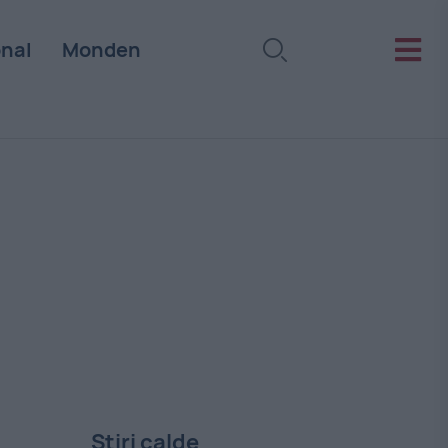
onal
Monden
Stiri calde