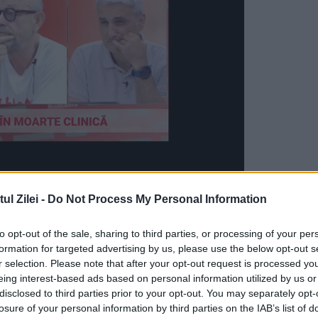
ea va rămâne instabilă în mai multe regiuni ale
l Zilei -
Do Not Process My Personal Information
săptămâni din iunie vor aduce valori termice
to opt-out of the sale, sharing to third parties, or processing of your per
ioadă, însă episoadele de ploi și furtuni
formation for targeted advertising by us, please use the below opt-out s
r selection. Please note that after your opt-out request is processed y
anifeste, mai ales în a doua parte a lunii.
eing interest-based ads based on personal information utilized by us or
disclosed to third parties prior to your opt-out. You may separately opt-
 parte a verii
losure of your personal information by third parties on the IAB’s list of