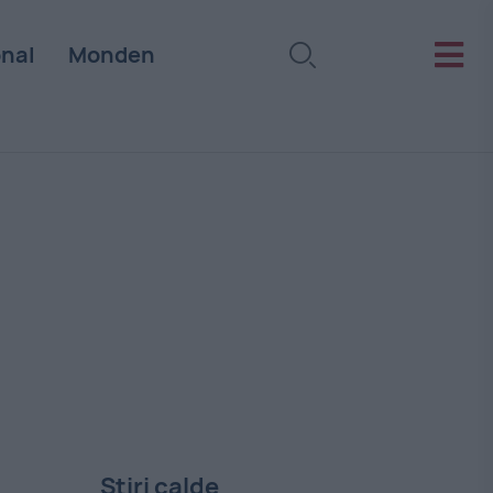
onal
Monden
Stiri calde