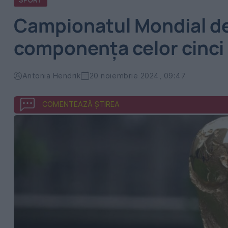
SPORT
Campionatul Mondial de 
componența celor cinci 
Antonia Hendrik
20 noiembrie 2024, 09:47
COMENTEAZĂ ȘTIREA