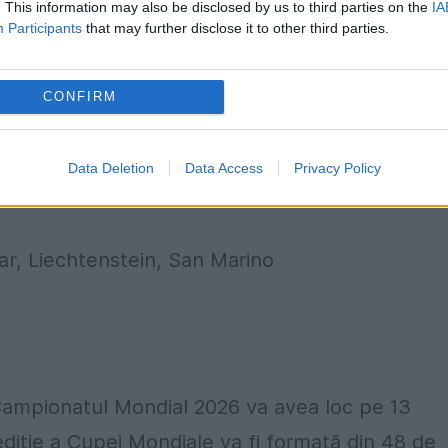
. This information may also be disclosed by us to third parties on the
IA
Participants
that may further disclose it to other third parties.
ilor, Polonia, Ungaria, Serbia, Grecia,
România
,
CONFIRM
a, Finlanda, Georgia, Macedonia de Nord, Islanda
ael
Data Deletion
Data Access
Privacy Policy
rmenia, Kosovo, Kazahstan, Azerbaidjan, Estonia
ar, Liechtenstein, San Marino
a Campionatul Mondial 2026 va avea loc pe 13
ediție a Cupei Mondiale va fi formată din 48 de