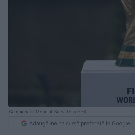
Campionatul Mondial. Sursa foto: FIFA
Adaugă-ne ca sursă preferată în Google