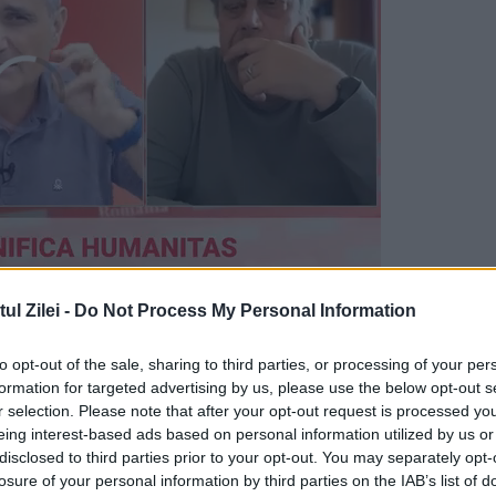
l Zilei -
Do Not Process My Personal Information
6. În ce urnă se află România
to opt-out of the sale, sharing to third parties, or processing of your per
tru preliminariile de la Campionatul Mondial di
formation for targeted advertising by us, please use the below opt-out s
r selection. Please note that after your opt-out request is processed y
, Mexic și Canada.
eing interest-based ads based on personal information utilized by us or
disclosed to third parties prior to your opt-out. You may separately opt-
, Olanda, Belgia, Italia, Germania, Croația, Elveți
losure of your personal information by third parties on the IAB’s list of