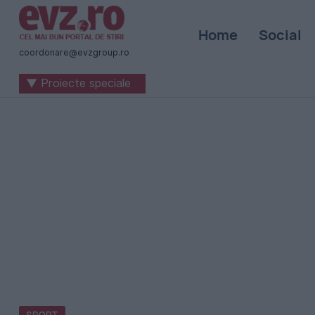
Știri
Home
Social
naționale
coordonare@evzgroup.ro
și
▼ Proiecte speciale
internaționale
|
România
-
Evenimentul
Zilei