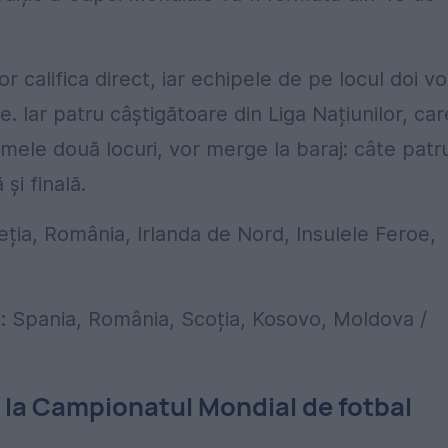
 califica direct, iar echipele de pe locul doi vo
e​. Iar patru câștigătoare din Liga Națiunilor, car
rimele două locuri, vor merge la baraj: câte patr
și finală.
eția, România, Irlanda de Nord, Insulele Feroe,
uce: Spania, România, Scoția, Kosovo, Moldova /
e la Campionatul Mondial de fotbal