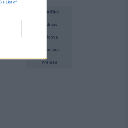
B’s List of
SmartDigi
Exclusiv
,
Moldova
Horoscop
,
Vremea