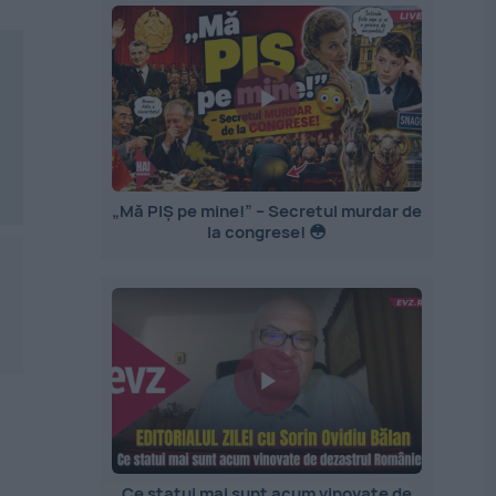
„Mă PIȘ pe mine!” – Secretul murdar de
la congrese! 😳
Ce statui mai sunt acum vinovate de