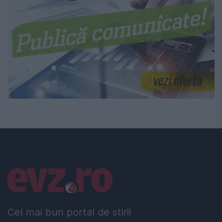
Linkuri utile
Cel mai bun portal de stiri!