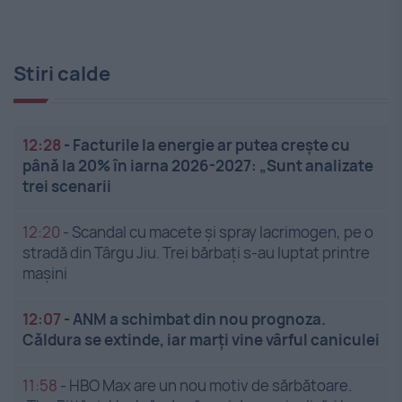
Stiri calde
12:28
-
Facturile la energie ar putea crește cu
până la 20% în iarna 2026-2027: „Sunt analizate
trei scenarii
12:20
-
Scandal cu macete și spray lacrimogen, pe o
stradă din Târgu Jiu. Trei bărbați s-au luptat printre
mașini
12:07
-
ANM a schimbat din nou prognoza.
Căldura se extinde, iar marți vine vârful caniculei
11:58
-
HBO Max are un nou motiv de sărbătoare.