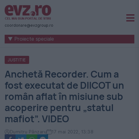
Știri
naționale
coordonare@evzgroup.ro
și
▼ Proiecte speciale
internaționale
|
JUSTITIE
România
Anchetă Recorder. Cum a
-
fost executat de DIICOT un
Evenimentul
român aflat în misiune sub
Zilei
acoperire pentru „statul
mafiot”. VIDEO
Dumitru Pânzaru
17 mai 2022, 13:38