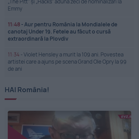
„The Pitt” și „Hacks” adună zeci de nominalizări la
Emmy
11:48
-
Aur pentru România la Mondialele de
canotaj Under 19. Fetele au făcut o cursă
extraordinară la Plovdiv
11:34
-
Violet Hensley a murit la 109 ani. Povestea
artistei care a ajuns pe scena Grand Ole Opry la 99
de ani
HAI România!