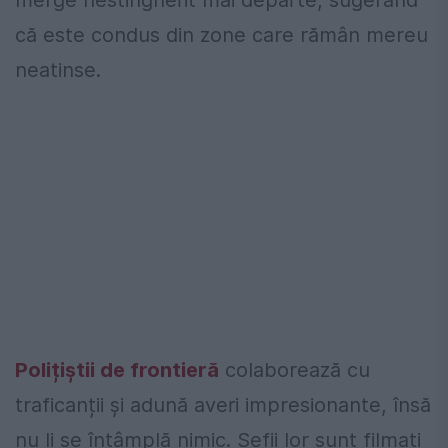
merge nestingherit mai departe, sugerând
că este condus din zone care rămân mereu
neatinse.
Polițiștii de frontieră
colaborează cu
traficanții și adună averi impresionante, însă
nu li se întâmplă nimic. Șefii lor sunt filmați