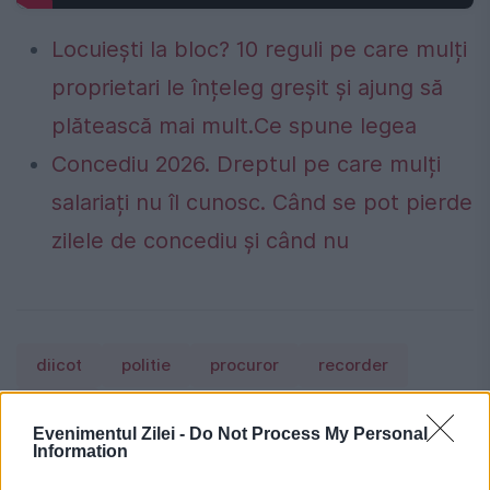
Locuiești la bloc? 10 reguli pe care mulți
proprietari le înțeleg greșit și ajung să
plătească mai mult.Ce spune legea
Concediu 2026. Dreptul pe care mulți
salariați nu îl cunosc. Când se pot pierde
zilele de concediu și când nu
diicot
politie
procuror
recorder
tigari
Evenimentul Zilei -
Do Not Process My Personal
Information