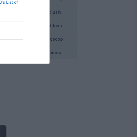
B’s List of
Exclusiv
e o
Moldova
un
Horoscop
Vremea