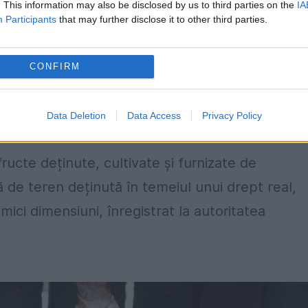
. This information may also be disclosed by us to third parties on the
IA
Participants
that may further disclose it to other third parties.
 fructe, în limita a 50 de litri anual, consumat d
CONFIRM
esteia sau de către musafiri, cu condiția ca nici
n fructe, indiferent de concentrația acestuia, să
Data Deletion
Data Access
Privacy Policy
ructe deținute, cultivate și furnizate de
 de teren deținută în temeiul unui drept real,
 mici dimensiuni, înregistrat la autoritatea