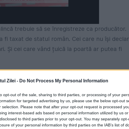
incă trebuie să se înregistreze ca producător.
 fi taxat de statul român. Cei care nu își decla
i. Și cei care vând țuică la poartă ar putea fi
ă în care micii producători să arate că vor face
l Zilei -
Do Not Process My Personal Information
ie să scrie ce cantitate urmează să producă, câte
 procesul. Odată obținute actele, producătorii 
to opt-out of the sale, sharing to third parties, or processing of your per
formation for targeted advertising by us, please use the below opt-out s
și le pot comercializa inclusiv în magazinele
r selection. Please note that after your opt-out request is processed y
eing interest-based ads based on personal information utilized by us or
disclosed to third parties prior to your opt-out. You may separately opt-
losure of your personal information by third parties on the IAB’s list of
e achită taxe, însă limita minimă ar putea crește