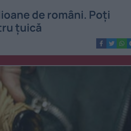
lioane de români. Poți
ru țuică