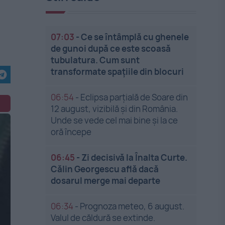
07:03
-
Ce se întâmplă cu ghenele
de gunoi după ce este scoasă
tubulatura. Cum sunt
transformate spațiile din blocuri
06:54
-
Eclipsa parțială de Soare din
12 august, vizibilă și din România.
Unde se vede cel mai bine și la ce
oră începe
06:45
-
Zi decisivă la Înalta Curte.
Călin Georgescu află dacă
dosarul merge mai departe
06:34
-
Prognoza meteo, 6 august.
Valul de căldură se extinde.