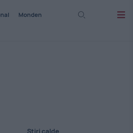
onal
Monden
Stiri calde