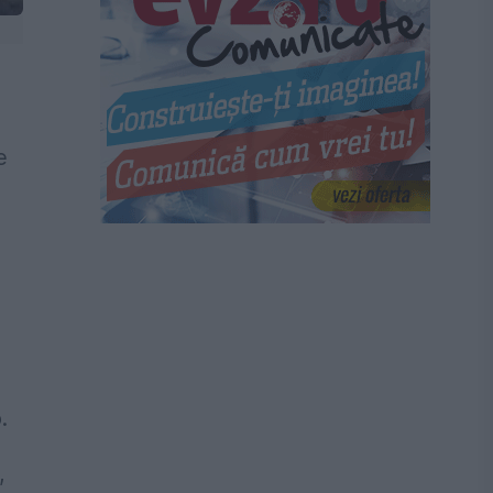
e
.
,