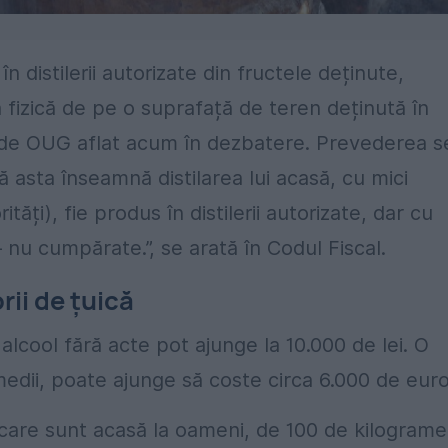
 distilerii autorizate din fructele deținute,
 fizică de pe o suprafață de teren deținută în
ul de OUG aflat acum în dezbatere. Prevederea s
că asta înseamnă distilarea lui acasă, cu mici
tăți), fie produs în distilerii autorizate, dar cu
 nu cumpărate.”, se arată în Codul Fiscal.
ii de țuică
lcool fără acte pot ajunge la 10.000 de lei. O
 medii, poate ajunge să coste circa 6.000 de euro
 care sunt acasă la oameni, de 100 de kilograme