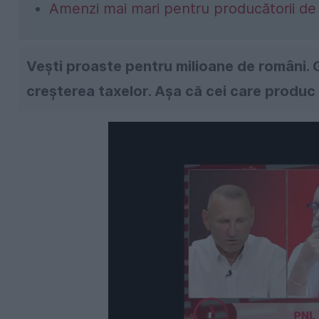
Amenzi mai mari pentru producătorii de 
Vești proaste pentru milioane de români. 
creșterea taxelor. Așa că cei care produc țu