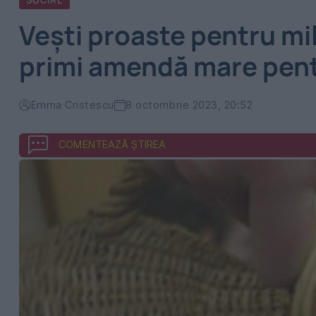
SOCIAL
Vești proaste pentru mi
primi amendă mare pent
Emma Cristescu
8 octombrie 2023, 20:52
COMENTEAZĂ ȘTIREA