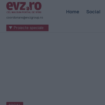
Știri
Home
Social
naționale
coordonare@evzgroup.ro
și
▼ Proiecte speciale
internaționale
|
România
-
Evenimentul
Zilei