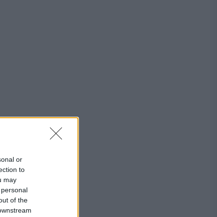
sonal or
ection to
ou may
 personal
out of the
 downstream