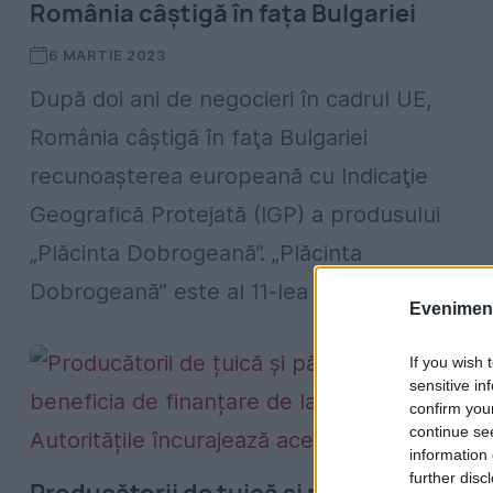
România câștigă în faţa Bulgariei
6 MARTIE 2023
După doi ani de negocieri în cadrul UE,
România câștigă în faţa Bulgariei
recunoașterea europeană cu Indicaţie
Geografică Protejată (IGP) a produsului
„Plăcinta Dobrogeană”. „Plăcinta
Dobrogeană” este al 11-lea produs...
Evenimentu
If you wish 
sensitive in
confirm you
continue se
information 
further disc