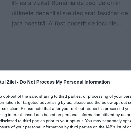
III-lea a vizitat România de zeci de ori în
ultimele decenii și s-a declarat fascinat de
țara noastră. A fost cucerit de locurile...
l Zilei -
Do Not Process My Personal Information
to opt-out of the sale, sharing to third parties, or processing of your per
formation for targeted advertising by us, please use the below opt-out s
r selection. Please note that after your opt-out request is processed y
eing interest-based ads based on personal information utilized by us or
disclosed to third parties prior to your opt-out. You may separately opt-
losure of your personal information by third parties on the IAB’s list of