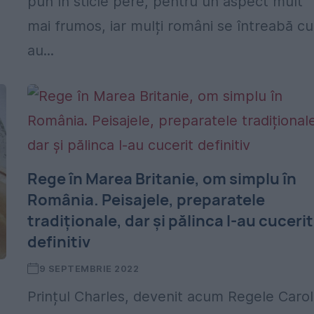
pun în sticle pere, pentru un aspect mult
mai frumos, iar mulți români se întreabă c
au...
Rege în Marea Britanie, om simplu în
România. Peisajele, preparatele
tradiționale, dar și pălinca l-au cucerit
definitiv
9 SEPTEMBRIE 2022
Prințul Charles, devenit acum Regele Carol