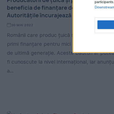
Producătorii de țuică și pălincă ar pute
participants
beneficia de finanțare de la Guvern.
Downstream 
Autoritățile încurajează acest domeniu
30 MAI 2022
Românii care produc țuică și pălinca ar pute
primi finanțare pentru mici fabrici cu utilaje
de ultimă generație. Aceste băuturi ar pute
fi cunoscute la nivel internațional, iar anunțu
a...