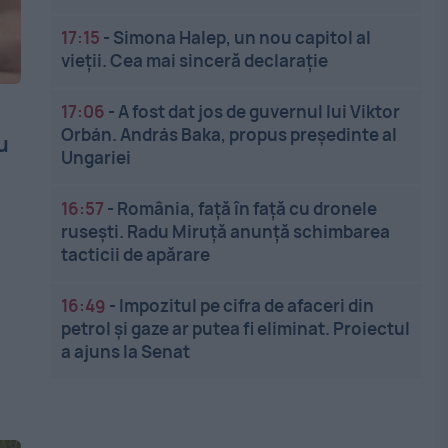
17:15
-
Simona Halep, un nou capitol al
vieții. Cea mai sinceră declarație
17:06
-
A fost dat jos de guvernul lui Viktor
Orbán. András Baka, propus președinte al
u
Ungariei
16:57
-
România, față în față cu dronele
rusești. Radu Miruță anunță schimbarea
tacticii de apărare
16:49
-
Impozitul pe cifra de afaceri din
petrol și gaze ar putea fi eliminat. Proiectul
a ajuns la Senat