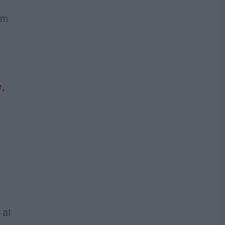
um
 al