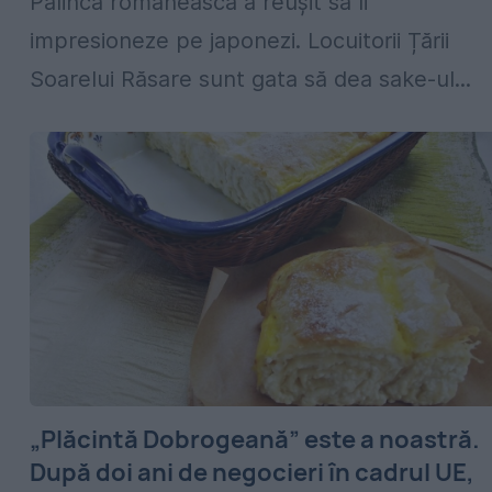
Pălinca românească a reușit să îi
impresioneze pe japonezi. Locuitorii Țării
Soarelui Răsare sunt gata să dea sake-ul...
„Plăcintă Dobrogeană” este a noastră.
După doi ani de negocieri în cadrul UE,