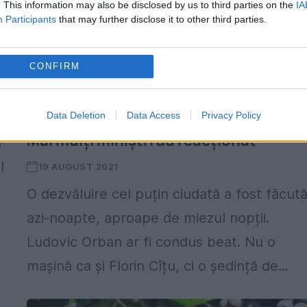
a
. This information may also be disclosed by us to third parties on the
IA
Participants
that may further disclose it to other third parties.
CONFIRM
a
Ludovic Orban a condus o ședință de
Data Deletion
Data Access
Privacy Policy
guvern după ce s-a îmbătat cu palincă
Mai mulți miniștri au reacționat
a
l
19 AUGUST 2021
O dezvăluire cel puțin ciudată a fost făcut
azi-noapte, aproape de miezul nopții.
Ludovic Orban ar fi condus beat. Nu o
mașină ca și Florin Cîțu, ci o ședință de...