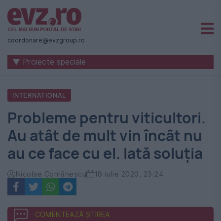
Știri
naționale
coordonare@evzgroup.ro
și
▼ Proiecte speciale
internaționale
|
INTERNATIONAL
România
Probleme pentru viticultori.
-
Au atât de mult vin încât nu
Evenimentul
au ce face cu el. Iată soluția
Zilei
Nicolae Comănescu
18 iulie 2020, 23:24
COMENTEAZĂ ȘTIREA