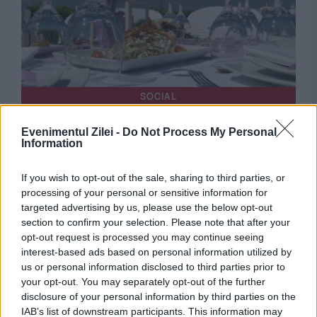
SOCIAL
Rețeta de vară a lui Păstorel Teodoreanu.
Evenimentul Zilei -
Do Not Process My Personal
Information
Deliciul cu ingrediente simple și băutura
asociată
If you wish to opt-out of the sale, sharing to third parties, or
processing of your personal or sensitive information for
targeted advertising by us, please use the below opt-out
section to confirm your selection. Please note that after your
opt-out request is processed you may continue seeing
interest-based ads based on personal information utilized by
us or personal information disclosed to third parties prior to
your opt-out. You may separately opt-out of the further
disclosure of your personal information by third parties on the
IAB’s list of downstream participants. This information may