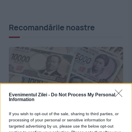
Recomandările noastre
Evenimentul Zilei -
Do Not Process My Personal
Information
INTERNATIONAL
If you wish to opt-out of the sale, sharing to third parties, or
Tensiuni între SUA și Europa. Washingtonul a
processing of your personal or sensitive information for
targeted advertising by us, please use the below opt-out
vândut euro în secret pentru a salva yenul