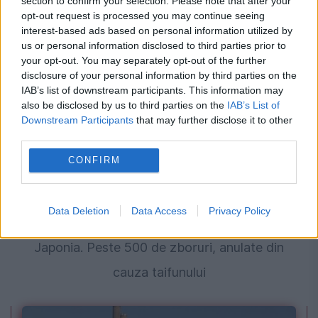
section to confirm your selection. Please note that after your
japonez, iar BCE reacționează
opt-out request is processed you may continue seeing
interest-based ads based on personal information utilized by
us or personal information disclosed to third parties prior to
your opt-out. You may separately opt-out of the further
disclosure of your personal information by third parties on the
IAB’s list of downstream participants. This information may
also be disclosed by us to third parties on the
IAB’s List of
Downstream Participants
that may further disclose it to other
third parties.
CONFIRM
SOCIAL
Data Deletion
Data Access
Privacy Policy
MAE avertizează românii care merg în
Japonia. Peste 500 de zboruri, anulate din
cauza taifunului