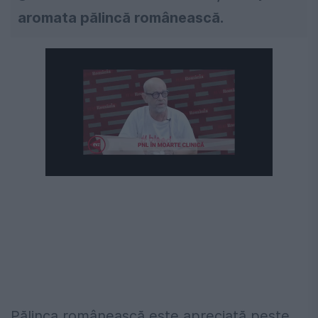
aromata pălincă românească.
Pălinca românească este apreciată peste