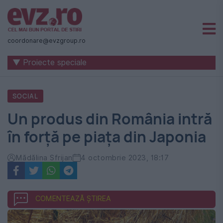
Știri
naționale
coordonare@evzgroup.ro
și
▼ Proiecte speciale
internaționale
|
SOCIAL
România
Un produs din România intră
-
în forță pe piața din Japonia
Evenimentul
Zilei
Mădălina Sfrijan
4 octombrie 2023, 18:17
COMENTEAZĂ ȘTIREA