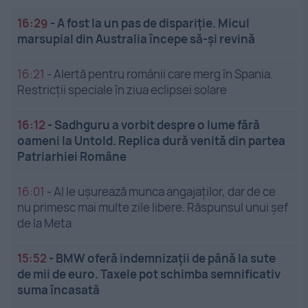
16:29
-
A fost la un pas de dispariție. Micul
marsupial din Australia începe să-și revină
16:21
-
Alertă pentru românii care merg în Spania.
Restricții speciale în ziua eclipsei solare
16:12
-
Sadhguru a vorbit despre o lume fără
oameni la Untold. Replica dură venită din partea
Patriarhiei Române
16:01
-
AI le ușurează munca angajaților, dar de ce
nu primesc mai multe zile libere. Răspunsul unui șef
de la Meta
15:52
-
BMW oferă indemnizații de până la sute
de mii de euro. Taxele pot schimba semnificativ
suma încasată