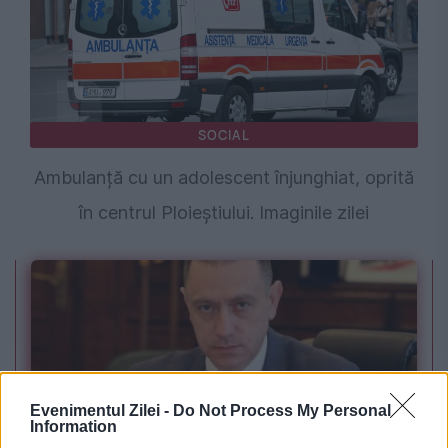
SOCIAL
Ambulanță cu un adolescent înjunghiat, oprită
în centrul Ploieștiului. Imaginile zilei
Evenimentul Zilei -
Do Not Process My Personal
Information