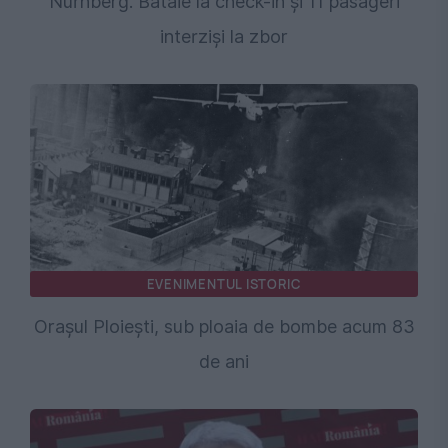
Nürnberg. Bătaie la check-in și 11 pasageri
interziși la zbor
EVENIMENTUL ISTORIC
Orașul Ploiești, sub ploaia de bombe acum 83
de ani