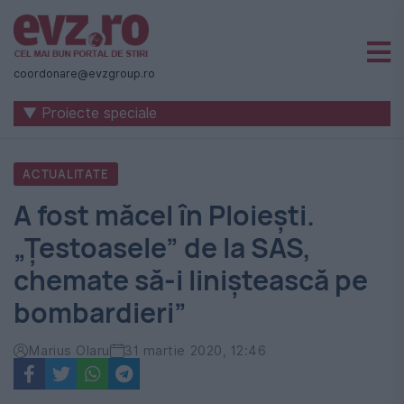
Știri
naționale
coordonare@evzgroup.ro
și
▼ Proiecte speciale
internaționale
|
ACTUALITATE
România
A fost măcel în Ploiești.
-
„Țestoasele” de la SAS,
Evenimentul
chemate să-i liniștească pe
Zilei
bombardieri”
Marius Olaru
31 martie 2020, 12:46