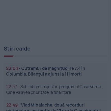
Stiri calde
23:09
-
Cutremur de magnitudine 7,4 în
Columbia. Bilanțul a ajuns la 111 morți
22:57
-
Schimbare majoră în programul Casa Verde.
Cine va avea prioritate la finanțare
22:49
-
Vlad Mihalache, două recorduri
naționale în mai puțin de 12 ore la Campionatul