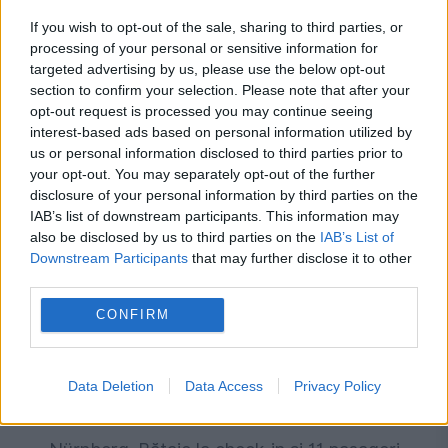
INTERNATIONAL
If you wish to opt-out of the sale, sharing to third parties, or
processing of your personal or sensitive information for
Mihai Fifor pune România față în față cu noua
targeted advertising by us, please use the below opt-out
realitate geopolitică: Bucureștiul a luat o
section to confirm your selection. Please note that after your
opt-out request is processed you may continue seeing
pauză de la a conta
interest-based ads based on personal information utilized by
us or personal information disclosed to third parties prior to
your opt-out. You may separately opt-out of the further
disclosure of your personal information by third parties on the
IAB’s list of downstream participants. This information may
also be disclosed by us to third parties on the
IAB’s List of
Downstream Participants
that may further disclose it to other
third parties.
CONFIRM
MONDEN
Data Deletion
Data Access
Privacy Policy
Scandal fără precedent pe aeroportul din