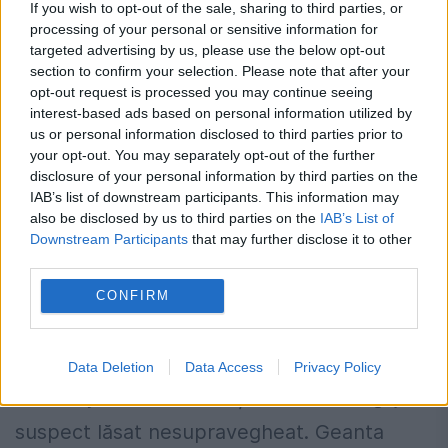
un adevăr. Da, 26th SAS și 527th SAS se
If you wish to opt-out of the sale, sharing to third parties, or
processing of your personal or sensitive information for
luptă în prezent! În war games în manevre
targeted advertising by us, please use the below opt-out
și aplicații în Munții Stâncoși...
section to confirm your selection. Please note that after your
opt-out request is processed you may continue seeing
interest-based ads based on personal information utilized by
us or personal information disclosed to third parties prior to
your opt-out. You may separately opt-out of the further
disclosure of your personal information by third parties on the
IAB’s list of downstream participants. This information may
Alertă cu bombă la Iaşi. Valiza
also be disclosed by us to third parties on the
IAB’s List of
Downstream Participants
that may further disclose it to other
abandonată a pus pe jar autorităţile
third parties.
17 IULIE 2019
CONFIRM
Mai mulţi cetăţeni din Iaşi au dat telefon la
numărul de urgenţă 112 pentru a semnala
Data Deletion
Data Access
Privacy Policy
existenţa în centrul oraşului a unui bagaj
suspect lăsat nesupravegheat. Geanta