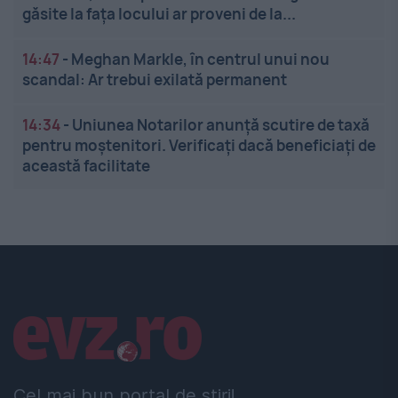
găsite la fața locului ar proveni de la...
14:47
-
Meghan Markle, în centrul unui nou
scandal: Ar trebui exilată permanent
14:34
-
Uniunea Notarilor anunță scutire de taxă
pentru moștenitori. Verificați dacă beneficiați de
această facilitate
Linkuri utile
Cel mai bun portal de stiri!