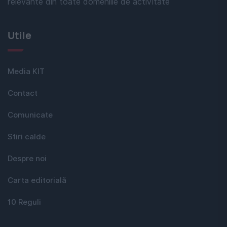
relevante din toate domeniile de activitate
Utile
Media KIT
Contact
Comunicate
Stiri calde
Despre noi
Carta editorială
10 Reguli