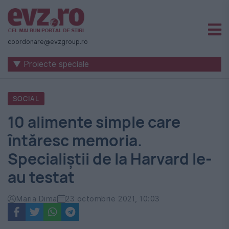
Știri
naționale
coordonare@evzgroup.ro
și
▼ Proiecte speciale
internaționale
|
SOCIAL
România
10 alimente simple care
-
întăresc memoria.
Evenimentul
Specialiștii de la Harvard le-
Zilei
au testat
Maria Dima
23 octombrie 2021, 10:03