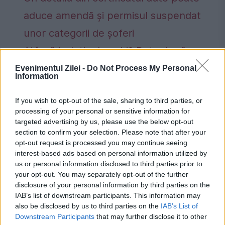
aduce amendă și permisul suspendat
unor categorii de șoferi
Ai încă buletinul vechi? Data după care
nu îl vei mai putea folosi, chiar dacă
Evenimentul Zilei -
Do Not Process My Personal
Information
este valabil
If you wish to opt-out of the sale, sharing to third parties, or
processing of your personal or sensitive information for
targeted advertising by us, please use the below opt-out
section to confirm your selection. Please note that after your
opt-out request is processed you may continue seeing
alimente
memoria
nuci
nutrienti
interest-based ads based on personal information utilized by
us or personal information disclosed to third parties prior to
your opt-out. You may separately opt-out of the further
disclosure of your personal information by third parties on the
IAB’s list of downstream participants. This information may
also be disclosed by us to third parties on the
IAB’s List of
Downstream Participants
that may further disclose it to other