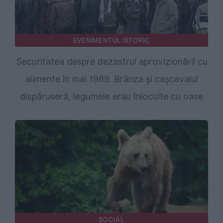
EVENIMENTUL ISTORIC
Securitatea despre dezastrul aprovizionării cu
alimente în mai 1989. Brânza și cașcavalul
dispăruseră, legumele erau înlocuite cu oase
SOCIAL