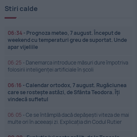
Stiri calde
06:34
-
Prognoza meteo, 7 august. Început de
weekend cu temperaturi greu de suportat. Unde
apar vijeliile
06:25
-
Danemarca introduce măsuri dure împotriva
folosirii inteligenței artificiale în școli
06:16
-
Calendar ortodox, 7 august. Rugăciunea
care se rostește astăzi, de Sfânta Teodora. Îți
vindecă sufletul
06:05
-
Ce se întâmplă dacă depășești viteza de mai
multe ori în aceeași zi. Explicația din Codul Rutier