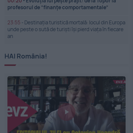
00:20
-
Evoluția lui pește prăjit: de la Topor la
profesorul de ”finanțe comportamentale”
23:55
-
Destinația turistică mortală: locul din Europa
unde peste o sută de turiști își pierd viața în fiecare
an
HAI România!