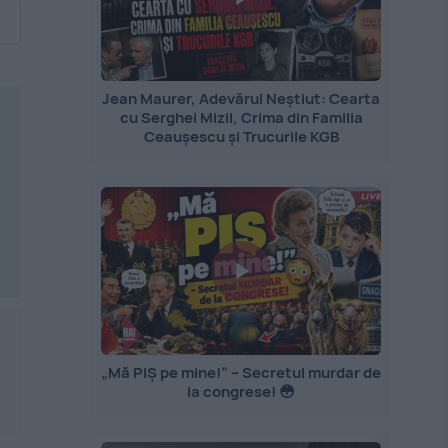
Jean Maurer, Adevărul Neștiut: Cearta
cu Serghei Mizil, Crima din Familia
Ceaușescu și Trucurile KGB
„Mă PIȘ pe mine!” – Secretul murdar de
la congrese! 😳