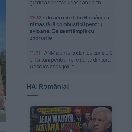
grădină spectaculoasă an de an
11:32
-
Un aeroport din România a
rămas fără combustibil pentru
avioane. Ce se întâmplă cu
zborurile
11:21
-
ANM a emis coduri de caniculă
și furtuni pentru mare parte din țară.
Unde lovesc vijeliile
HAI România!