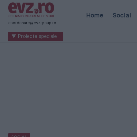
Știri
Home
Social
naționale
coordonare@evzgroup.ro
și
▼ Proiecte speciale
internaționale
|
România
-
Evenimentul
Zilei