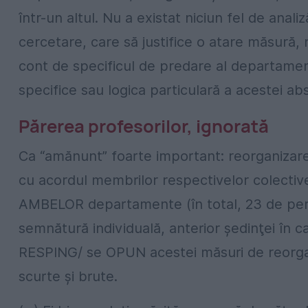
într-un altul. Nu a existat niciun fel de anali
cercetare, care să justifice o atare măsură, 
cont de specificul de predare al departamen
specifice sau logica particulară a acestei abs
Părerea profesorilor, ignorată
Ca “amănunt” foarte important: reorganizare
cu acordul membrilor respectivelor colectiv
AMBELOR departamente (în total, 23 de pers
semnătură individuală, anterior şedinţei în c
RESPING/ se OPUN acestei măsuri de reorgan
scurte şi brute.