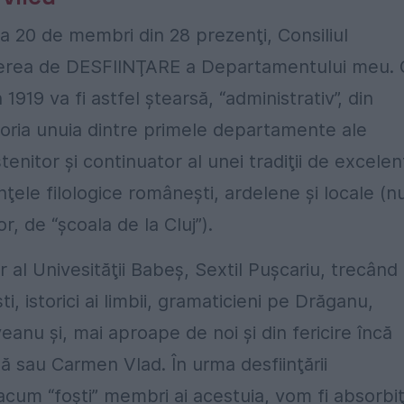
a 20 de membri din 28 prezenţi, Consiliul
unerea de DESFIINŢARE a Departamentului meu. 
919 va fi astfel ştearsă, “administrativ”, din
istoria unuia dintre primele departamente ale
nitor şi continuator al unei tradiţii de excelen
ele filologice româneşti, ardelene şi locale (n
r, de “şcoala de la Cluj”).
or al Univesităţii Babeş, Sextil Puşcariu, trecând
i, istorici ai limbii, gramaticieni pe Drăganu,
nu şi, mai aproape de noi şi din fericire încă
ă sau Carmen Vlad. În urma desfiinţării
acum “foşti” membri ai acestuia, vom fi absorbiţ