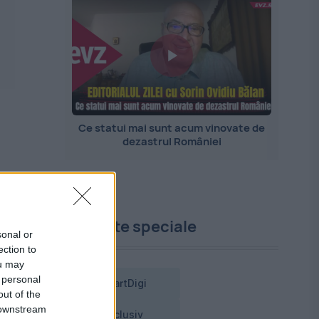
Ce statui mai sunt acum vinovate de
dezastrul României
Proiecte speciale
sonal or
ection to
ou may
 personal
SmartDigi
out of the
 downstream
Exclusiv