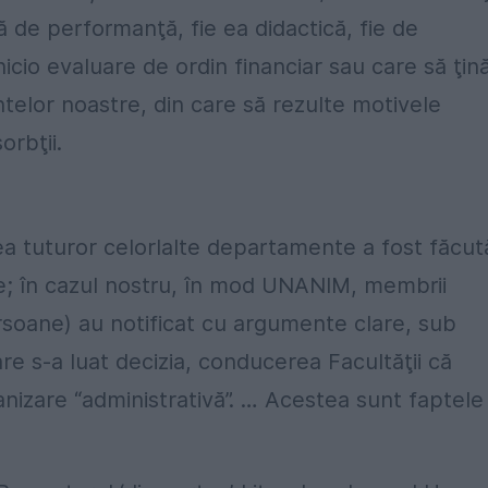
ză de performanţă, fie ea didactică, fie de
nicio evaluare de ordin financiar sau care să ţin
telor noastre, din care să rezulte motivele
orbţii.
a tuturor celorlalte departamente a fost făcut
e; în cazul nostru, în mod UNANIM, membrii
oane) au notificat cu argumente clare, sub
are s-a luat decizia, conducerea Facultăţii că
izare “administrativă”. … Acestea sunt faptele