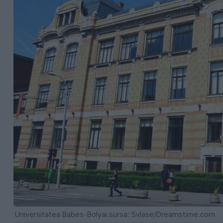
Universitatea Babes-Bolyai.sursa: Svlase/Dreamstime.com