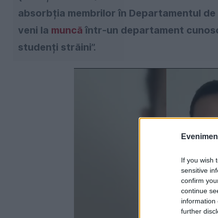
absorbția membrilor în Departamentul de l
veni la
muncă
într-un departament cunosc
studenți străini”.
Evenimentu
If you wish 
sensitive in
confirm you
continue se
information 
further disc