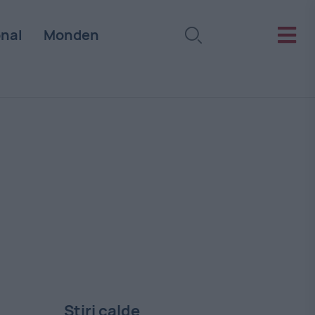
onal
Monden
Stiri calde