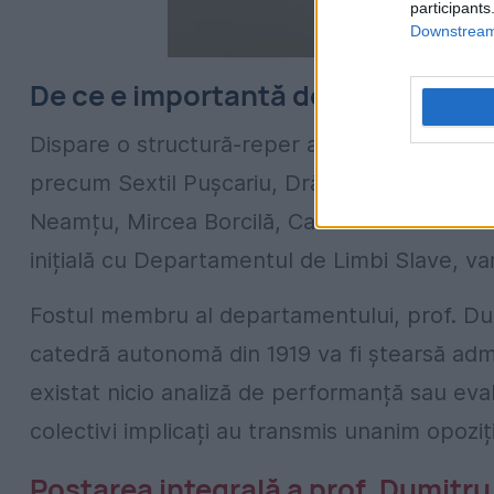
participants
Downstream 
De ce e importantă decizia de la U
Dispare o structură-reper a școlii de filolog
precum Sextil Pușcariu, Drăganu, Macrea, 
Neamțu, Mircea Borcilă, Carmen Vlad. Măsura 
inițială cu Departamentul de Limbi Slave, var
Fostul membru al departamentului, prof. Dumi
catedră autonomă din 1919 va fi ștearsă admi
existat nicio analiză de performanță sau eval
colectivi implicați au transmis unanim opoziți
Postarea integrală a prof. Dumitru