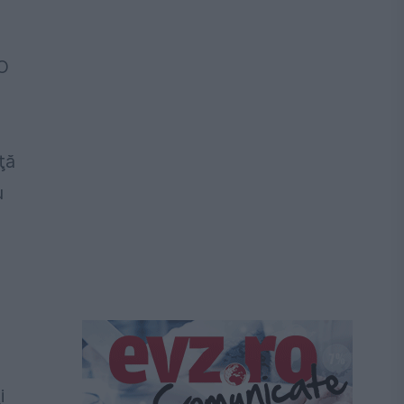
O
ţă
u
i