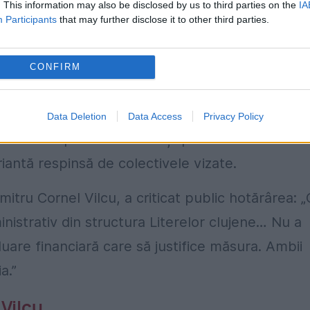
. This information may also be disclosed by us to third parties on the
IA
Participants
that may further disclose it to other third parties.
niversitatea Babeș Bolyai
CONFIRM
ie clujene, asociată de-a lungul timpului cu num
Pașca, Todoran, Zdrenghea, Drașoveanu, G.G.
Data Deletion
Data Access
Privacy Policy
vine după luni de discuții privind o fuziune
iantă respinsă de colectivele vizate.
tru Cornel Vilcu, a criticat public hotărârea: „
nistrativ din structura Literelor clujene… Nu a
uare financiară care să justifice măsura. Ambii
a.”
 Vilcu