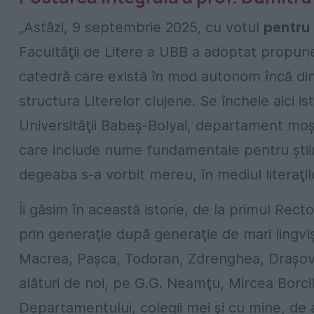
„Astăzi, 9 septembrie 2025, cu votul
pentru
Facultăţii de Litere a UBB a adoptat prop
catedră care există în mod autonom încă din 1
structura Literelor clujene. Se încheie aici 
Universităţii Babeş-Bolyai, departament moşte
care include nume fundamentale pentru ştiinţ
degeaba s-a vorbit mereu, în mediul literaţilo
Îi găsim în această istorie, de la primul Rect
prin generaţie după generaţie de mari lingvişt
Macrea, Paşca, Todoran, Zdrenghea, Draşovea
alături de noi, pe G.G. Neamţu, Mircea Borcil
Departamentului, colegii mei şi cu mine, de 