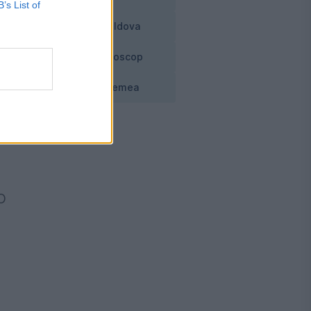
B’s List of
Moldova
Horoscop
Vremea
e
O