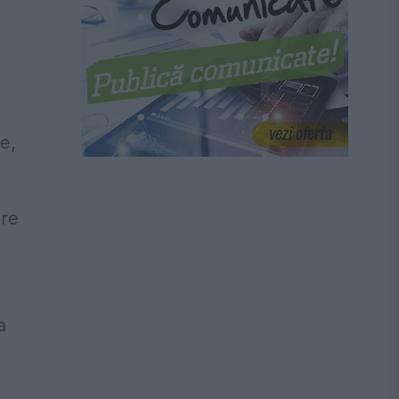
e,
are
a