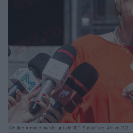
Clotilde Armand pierde lupta la BEC. Sursa Foto: Arhiva EVZ