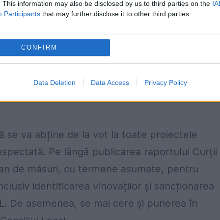
. This information may also be disclosed by us to third parties on the
IA
Participants
that may further disclose it to other third parties.
teze faptele grave ale primarului sectorului 1,
proiectele inițiate de Partidul Național Liberal.
CONFIRM
ul prevăzut de lege. Pe cele deja votate nu le
 avea vara aceasta piețe volante în tot sectoru
Data Deletion
Data Access
Privacy Policy
ebuie blocată cu orice preț“, se arată într-un
ă se va abține de la vot la toate proiectele
espectată. Pe lângă publicarea raportului Curții
 plan de măsuri, cu termene asumate, pentru
inclusiv identificarea vinovaților și sancționarea
PNL. De asemenea, se mai cere și punerea în