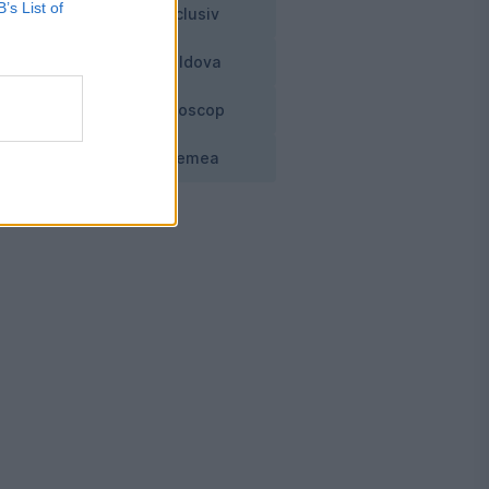
B’s List of
Exclusiv
Moldova
Horoscop
Vremea
l,