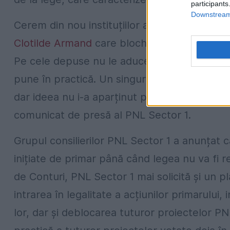
participants
Downstream 
Cerem din nou instituțiilor abilitate să cerce
Clotilde Armand
care blochează abuziv toate 
Pe cele depuse nu le aduce la vot în termen
pune în practică. Un singur exemplu: puteam
dar ideea nu i-a aparținut primarului, deci tr
comunicat de presă al PNL Sector 1.
Grupul consilierilor PNL Sector 1 a anunțat c
inițiate de primar până când legea nu va fi r
de Conturi, PNL Sector 1 mai solicită și un
intrarea în legalitate a acțiunilor primarului, 
lor, dar și deblocarea tuturor proiectelor 