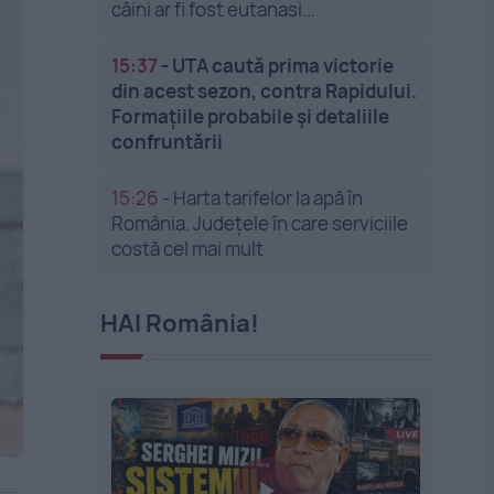
câini ar fi fost eutanasi...
15:37
-
UTA caută prima victorie
din acest sezon, contra Rapidului.
Formațiile probabile și detaliile
confruntării
15:26
-
Harta tarifelor la apă în
România. Județele în care serviciile
costă cel mai mult
HAI România!