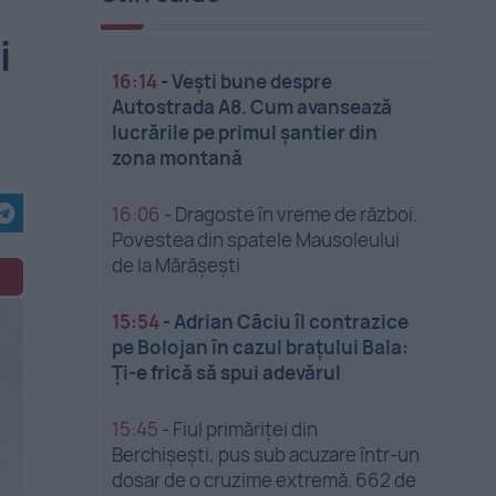
i
16:14
-
Vești bune despre
Autostrada A8. Cum avansează
lucrările pe primul șantier din
zona montană
16:06
-
Dragoste în vreme de război.
Povestea din spatele Mausoleului
de la Mărășești
15:54
-
Adrian Câciu îl contrazice
pe Bolojan în cazul brațului Bala:
Ți-e frică să spui adevărul
15:45
-
Fiul primăriței din
Berchișești, pus sub acuzare într-un
dosar de o cruzime extremă. 662 de