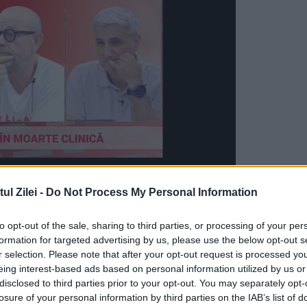
l Zilei -
Do Not Process My Personal Information
ciun proiect propus de primarul Clotilde Arman
to opt-out of the sale, sharing to third parties, or processing of your per
rtul integral al Curții de Conturi, care ar fi
formation for targeted advertising by us, please use the below opt-out s
r selection. Please note that after your opt-out request is processed y
omăm pe Armand să publice urgent raportul
eing interest-based ads based on personal information utilized by us or
ascuns, și să își asume public abaterile flagrant
disclosed to third parties prior to your opt-out. You may separately opt-
losure of your personal information by third parties on the IAB’s list of
i din mandatul său.