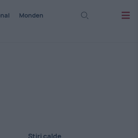
onal
Monden
Stiri calde