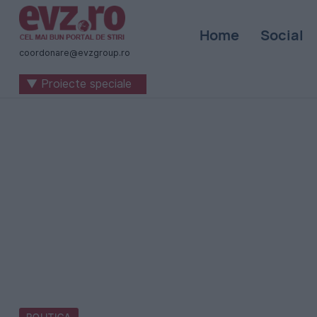
Știri
Home
Social
naționale
coordonare@evzgroup.ro
și
▼ Proiecte speciale
internaționale
|
România
-
Evenimentul
Zilei