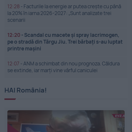
12:28
-
Facturile la energie ar putea crește cu până
la 20% în iarna 2026-2027: „Sunt analizate trei
scenarii
12:20
-
Scandal cu macete și spray lacrimogen,
pe o stradă din Târgu Jiu. Trei bărbați s-au luptat
printre mașini
12:07
-
ANM a schimbat din nou prognoza. Căldura
se extinde, iar marți vine vârful caniculei
HAI România!