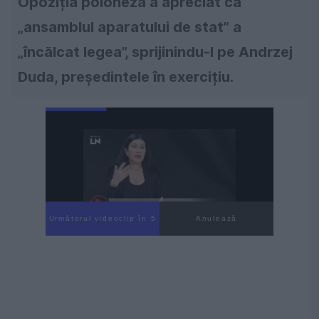
Opoziția poloneză a apreciat că
„ansamblul aparatului de stat” a
„încălcat legea”, sprijinindu-l pe Andrzej
Duda, președintele în exercițiu.
Următorul videoclip în 4
Anulează