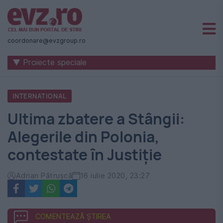
Știri
naționale
coordonare@evzgroup.ro
și
▼ Proiecte speciale
internaționale
|
INTERNATIONAL
România
Ultima zbatere a Stângii:
-
Alegerile din Polonia,
Evenimentul
contestate în Justiție
Zilei
Adrian Pătrușcă
16 iulie 2020, 23:27
COMENTEAZĂ ȘTIREA