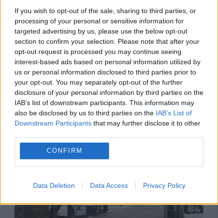
If you wish to opt-out of the sale, sharing to third parties, or
processing of your personal or sensitive information for
targeted advertising by us, please use the below opt-out
section to confirm your selection. Please note that after your
opt-out request is processed you may continue seeing
INTERNATIONAL
interest-based ads based on personal information utilized by
us or personal information disclosed to third parties prior to
Bătălie legală uriașă la Bruxelles. Polonia a
your opt-out. You may separately opt-out of the further
disclosure of your personal information by third parties on the
făcut apel împotriva gigantului Pfizer pentru
IAB’s list of downstream participants. This information may
also be disclosed by us to third parties on the
IAB’s List of
dozele nelivrate
Downstream Participants
that may further disclose it to other
third parties.
CONFIRM
Data Deletion
Data Access
Privacy Policy