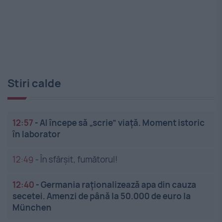
Stiri calde
12:57
-
AI începe să „scrie” viață. Moment istoric
în laborator
12:49
-
În sfârșit, fumătorul!
12:40
-
Germania raționalizează apa din cauza
secetei. Amenzi de până la 50.000 de euro la
München