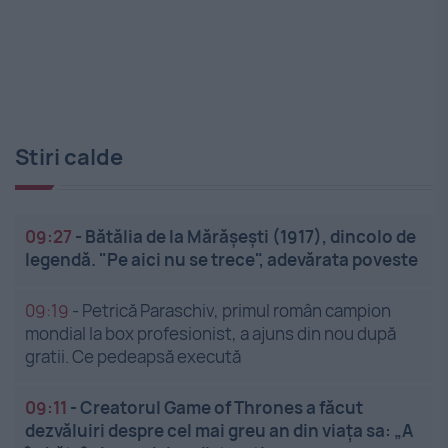
Stiri calde
09:27
-
Bătălia de la Mărășești (1917), dincolo de
legendă. "Pe aici nu se trece", adevărata poveste
09:19
-
Petrică Paraschiv, primul român campion
mondial la box profesionist, a ajuns din nou după
gratii. Ce pedeapsă execută
09:11
-
Creatorul Game of Thrones a făcut
dezvăluiri despre cel mai greu an din viața sa: „A