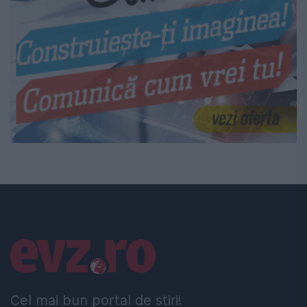
Linkuri utile
Cel mai bun portal de stiri!