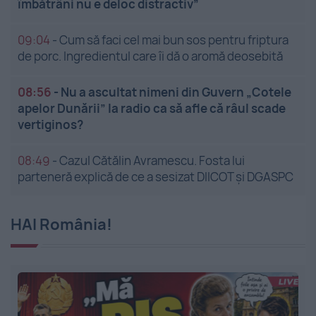
îmbătrâni nu e deloc distractiv”
09:04
-
Cum să faci cel mai bun sos pentru friptura
de porc. Ingredientul care îi dă o aromă deosebită
08:56
-
Nu a ascultat nimeni din Guvern „Cotele
apelor Dunării” la radio ca să afle că râul scade
vertiginos?
08:49
-
Cazul Cătălin Avramescu. Fosta lui
parteneră explică de ce a sesizat DIICOT și DGASPC
HAI România!