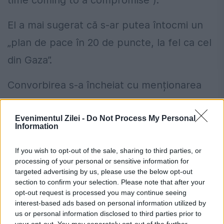
El a mai sugerat că s-ar putea întocmi un
„plan de pace în 20 de puncte, la fel ca cel
din Gaza”.
Convorbirea s-a încheiat cu menționarea
unei vizite iminente a lui Zelenski la Casa
Evenimentul Zilei -
Do Not Process My Personal
Albă și recomandarea ca Trump și Putin să
Information
discute înainte de întâlnire, „dacă este
If you wish to opt-out of the sale, sharing to third parties, or
posibil" („if possible”).
processing of your personal or sensitive information for
targeted advertising by us, please use the below opt-out
Reacții la scurgerea informațiilor
section to confirm your selection. Please note that after your
opt-out request is processed you may continue seeing
Yuri Ushakov a declarat pentru mass-media
interest-based ads based on personal information utilized by
us or personal information disclosed to third parties prior to
de stat rusă că scurgerea a fost făcută
your opt-out. You may separately opt-out of the further