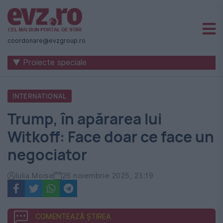
Știri
naționale
coordonare@evzgroup.ro
și
▼ Proiecte speciale
internaționale
|
INTERNATIONAL
România
Trump, în apărarea lui
-
Witkoff: Face doar ce face un
Evenimentul
negociator
Zilei
Iulia Moise
26 noiembrie 2025, 23:19
COMENTEAZĂ ȘTIREA