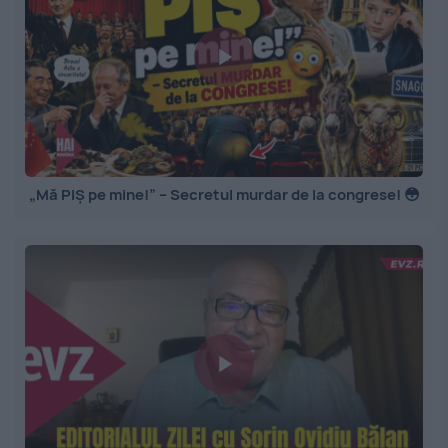
„Mă PIȘ pe mine!” – Secretul murdar de la congrese! 😳