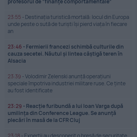
profesorul de ”finanțe comportamentale”
23:55
-
Destinația turistică mortală: locul din Europa
unde peste o sută de turiști își pierd viața în fiecare
an
23:46
-
Fermierii francezi schimbă culturile din
cauza secetei. Năutul și lintea câștigă teren în
Alsacia
23:39
-
Volodimir Zelenski anunță operațiuni
speciale împotriva industriei militare ruse. Ce ținte
au fost identificate
23:29
-
Reacție furibundă a lui Ioan Varga după
umilința din Conference League. Se anunță
plecări în masă de la CFR Cluj
23:18
-
Experții au descoperit o breșă de securitate