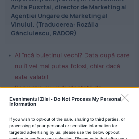
Anita Pusztai, director de Marketing al
Agenției Ungare de Marketing al
Vinului. (Traducerea: Rozália
Gănciulescu, RADOR)
Ai încă buletinul vechi? Data după care
nu îl vei mai putea folosi, chiar dacă
este valabil
Populația nu va fi afectată de
eventualele limitări de consum de
Evenimentul Zilei -
Do Not Process My Personal
Information
energie. Cristian Bușoi: Nu se vor face
If you wish to opt-out of the sale, sharing to third parties, or
limitări de consum către consumatorii
processing of your personal or sensitive information for
casnici
targeted advertising by us, please use the below opt-out
section to confirm your selection. Please note that after your