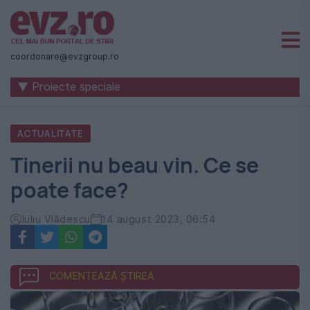
Știri
naționale
coordonare@evzgroup.ro
și
▼ Proiecte speciale
internaționale
|
ACTUALITATE
România
Tinerii nu beau vin. Ce se
-
poate face?
Evenimentul
Zilei
Iuliu Vlădescu
14 august 2023, 06:54
COMENTEAZĂ ȘTIREA