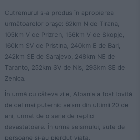
Cutremurul s-a produs în apropierea
următoarelor oraşe: 62km N de Tirana,
105km V de Prizren, 156km V de Skopje,
160km SV de Pristina, 240km E de Bari,
242km SE de Sarajevo, 248km NE de
Taranto, 252km SV de Nis, 293km SE de
Zenica.
În urmă cu câteva zile, Albania a fost lovită
de cel mai puternic seism din ultimii 20 de
ani, urmat de o serie de replici
devastatoare. În urma seismului, sute de
persoane și-au pierdut viața.