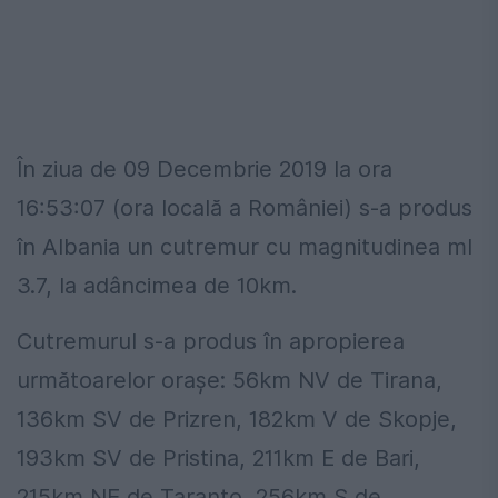
În ziua de 09 Decembrie 2019 la ora
16:53:07 (ora locală a României) s-a produs
în Albania un cutremur cu magnitudinea ml
3.7, la adâncimea de 10km.
Cutremurul s-a produs în apropierea
următoarelor oraşe: 56km NV de Tirana,
136km SV de Prizren, 182km V de Skopje,
193km SV de Pristina, 211km E de Bari,
215km NE de Taranto, 256km S de