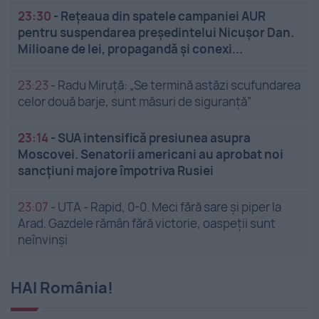
23:30
-
Rețeaua din spatele campaniei AUR
pentru suspendarea președintelui Nicușor Dan.
Milioane de lei, propagandă și conexi...
23:23
-
Radu Miruță: „Se termină astăzi scufundarea
celor două barje, sunt măsuri de siguranţă”
23:14
-
SUA intensifică presiunea asupra
Moscovei. Senatorii americani au aprobat noi
sancțiuni majore împotriva Rusiei
23:07
-
UTA - Rapid, 0-0. Meci fără sare și piper la
Arad. Gazdele rămân fără victorie, oaspeții sunt
neînvinși
HAI România!