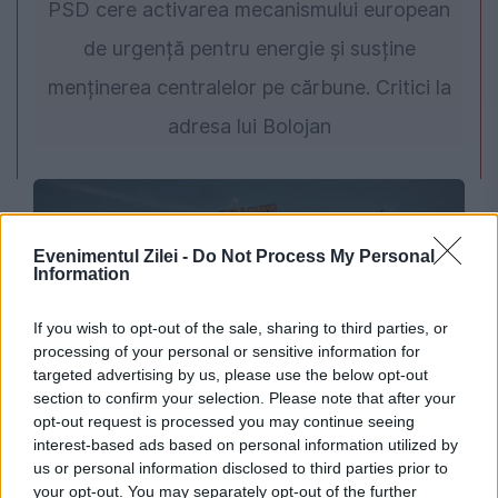
PSD cere activarea mecanismului european
de urgență pentru energie și susține
menținerea centralelor pe cărbune. Critici la
adresa lui Bolojan
Evenimentul Zilei -
Do Not Process My Personal
Information
If you wish to opt-out of the sale, sharing to third parties, or
processing of your personal or sensitive information for
targeted advertising by us, please use the below opt-out
section to confirm your selection. Please note that after your
EVENIMENTUL ISTORIC
opt-out request is processed you may continue seeing
interest-based ads based on personal information utilized by
Fascinanta poveste a Piramidei din Tirana.
us or personal information disclosed to third parties prior to
Cum a devenit sanctuarul unui dictator
your opt-out. You may separately opt-out of the further