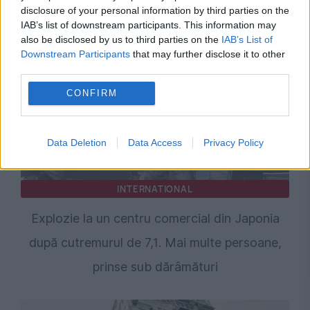
disclosure of your personal information by third parties on the
comunist cel mai modern hub cultural
IAB’s list of downstream participants. This information may
also be disclosed by us to third parties on the
IAB’s List of
Downstream Participants
that may further disclose it to other
third parties.
CONFIRM
Data Deletion
Data Access
Privacy Policy
INTERNATIONAL
Explozie la un centru comercial din Japonia
după cutremurul de 7,1. Mai multe persoane,
prinse sub dărâmături