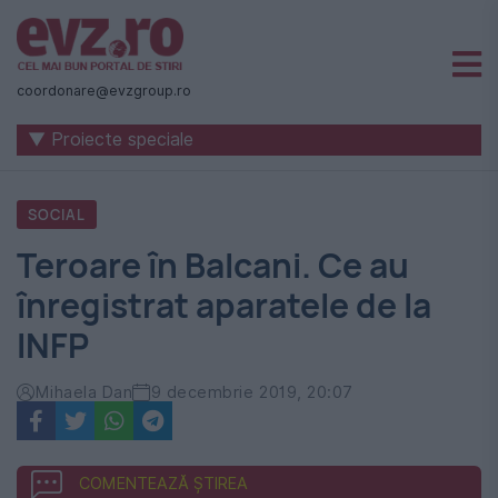
Știri
naționale
coordonare@evzgroup.ro
și
▼ Proiecte speciale
internaționale
|
SOCIAL
România
Teroare în Balcani. Ce au
-
înregistrat aparatele de la
Evenimentul
INFP
Zilei
Mihaela Dan
9 decembrie 2019, 20:07
COMENTEAZĂ ȘTIREA