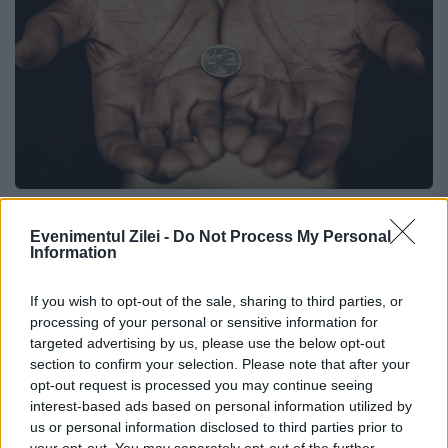
93 de milioane de europeni s-au aflat în
Evenimentul Zilei -
Do Not Process My Personal
pragul sărăciei în anul 2025. Unde se
Information
situează România
If you wish to opt-out of the sale, sharing to third parties, or
30 APRILIE 2026
processing of your personal or sensitive information for
targeted advertising by us, please use the below opt-out
Biroul de statistică al Uniunii Europene,
section to confirm your selection. Please note that after your
opt-out request is processed you may continue seeing
Eurostat, a publicat joi, 30 aprilie 2026,
interest-based ads based on personal information utilized by
raportul anual privind starea socială a
us or personal information disclosed to third parties prior to
your opt-out. You may separately opt-out of the further