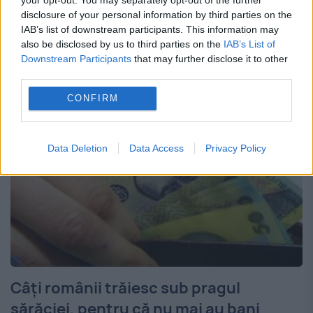
populației comunitare, documentul
disclosure of your personal information by third parties on the
IAB’s list of downstream participants. This information may
relevând cifre îngrijorătoare pentru
also be disclosed by us to third parties on the
IAB’s List of
stabilitatea economică a blocului...
Downstream Participants
that may further disclose it to other
third parties.
CONFIRM
Data Deletion
Data Access
Privacy Policy
Câți românii trăiesc sub pragul
sărăciei, pentru că nu mai au bani