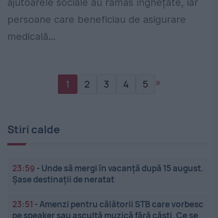
ajutoarele sociale au rămas înghețate, iar
persoane care beneficiau de asigurare
medicală...
»
1
2
3
4
5
Stiri calde
23:59
-
Unde să mergi în vacanță după 15 august.
Șase destinații de neratat
23:51
-
Amenzi pentru călătorii STB care vorbesc
pe speaker sau ascultă muzică fără căști. Ce se