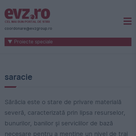
Știri
naționale
coordonare@evzgroup.ro
și
▼ Proiecte speciale
internaționale
|
România
saracie
-
Evenimentul
Zilei
Sărăcia este o stare de privare materială
severă, caracterizată prin lipsa resurselor,
bunurilor, banilor și serviciilor de bază
necesare pentru a menține un nivel de trai