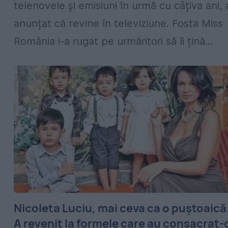
telenovele și emisiuni în urmă cu câțiva ani, 
anunțat că revine în televiziune. Fosta Miss
România i-a rugat pe urmăritori să îi țină...
⁠Nicoleta Luciu, mai ceva ca o puștoaică
A revenit la formele care au consacrat-