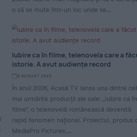
o să se mute într-un loc unde se...
Iubire ca în filme, telenovela care a fă
istorie. A avut audiențe record
8 AUGUST 2025
În anul 2006, Acasă TV lansa una dintre ce
mai urmărite producții ale sale: „Iubire ca î
filme”, o telenovelă românească devenită
i
rapid fenomen național. Proiectul, produs 
ă
MediaPro Pictures,...