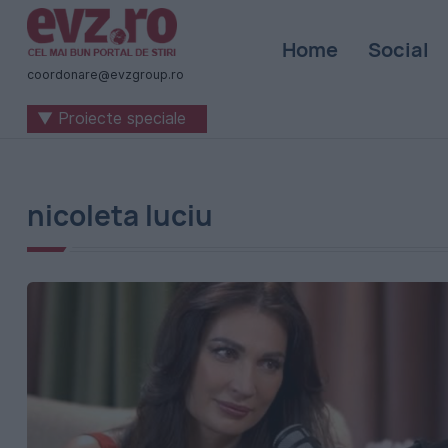
Știri
Home
Social
naționale
coordonare@evzgroup.ro
și
▼ Proiecte speciale
internaționale
|
România
nicoleta luciu
-
Evenimentul
Zilei