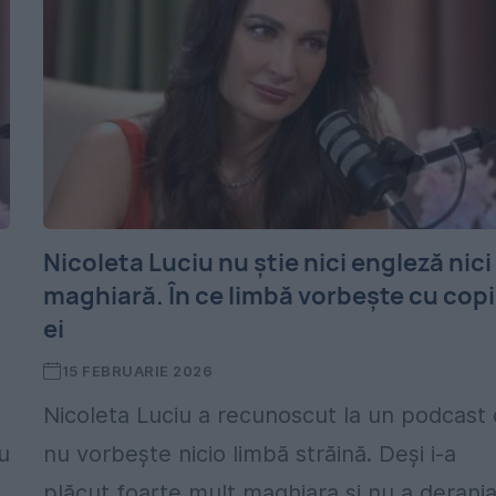
Nicoleta Luciu nu știe nici engleză nici
maghiară. În ce limbă vorbește cu copi
ei
15 FEBRUARIE 2026
Nicoleta Luciu a recunoscut la un podcast 
u
nu vorbește nicio limbă străină. Deși i-a
plăcut foarte mult maghiara și nu a deranja