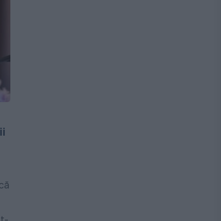
ii
că
t-