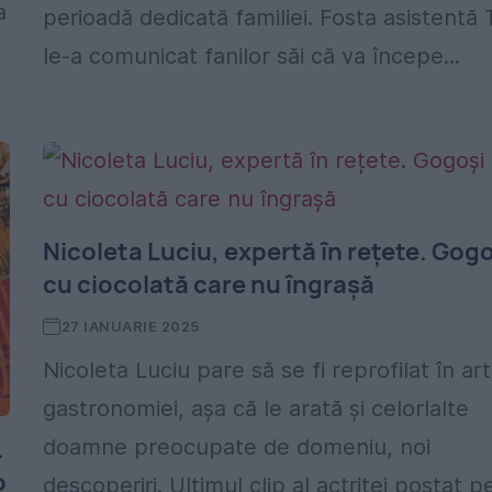
a
perioadă dedicată familiei. Fosta asistentă
le-a comunicat fanilor săi că va începe...
Nicoleta Luciu, expertă în rețete. Gog
cu ciocolată care nu îngrașă
27 IANUARIE 2025
Nicoleta Luciu pare să se fi reprofilat în ar
gastronomiei, așa că le arată și celorlalte
.
doamne preocupate de domeniu, noi
o
descoperiri. Ultimul clip al actriței postat p