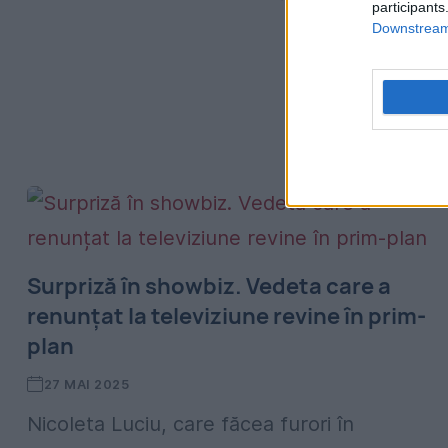
participants
Downstream 
Surpriză în showbiz. Vedeta care a
renunțat la televiziune revine în prim-
plan
27 MAI 2025
Nicoleta Luciu, care făcea furori în