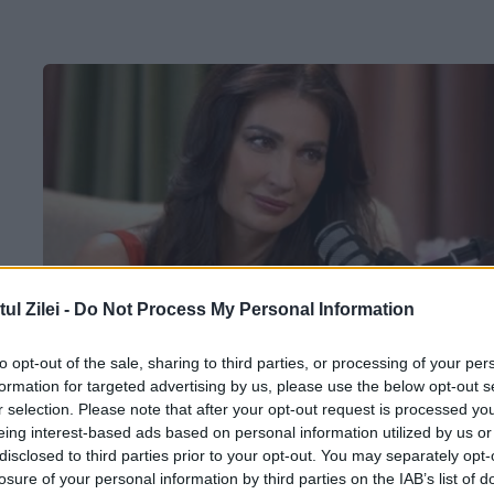
l Zilei -
Do Not Process My Personal Information
to opt-out of the sale, sharing to third parties, or processing of your per
După ce a slăbit 7 kg, Nicoleta Luciu a
formation for targeted advertising by us, please use the below opt-out s
lansat un podcast despre femei și ma
r selection. Please note that after your opt-out request is processed y
eing interest-based ads based on personal information utilized by us or
2 IUNIE 2025
disclosed to third parties prior to your opt-out. You may separately opt-
losure of your personal information by third parties on the IAB’s list of
În ultimii ani, Nicoleta Luciu s-a dedicat