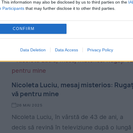
. This information may also be disclosed by us to third parties on the
IA
Participants
that may further disclose it to other third parties.
familiei și a stat departe de aparițiile public
Recent, fosta asistentă TV a decis că este
CONFIRM
momentul să revină în lumina reflectoarelo
Ea...
Data Deletion
Data Access
Privacy Policy
Nicoleta Luciu, mesaj misterios: Rugaț
vă pentru mine
26 MAI 2025
Nicoleta Luciu, în vârstă de 43 de ani, a
decis să revină în televiziune după o lungă