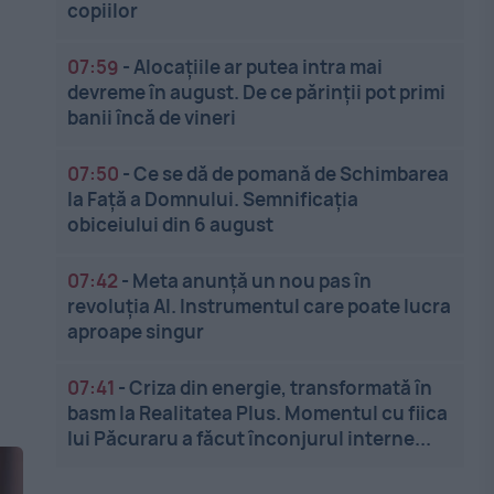
copiilor
07:59
-
Alocațiile ar putea intra mai
devreme în august. De ce părinții pot primi
banii încă de vineri
07:50
-
Ce se dă de pomană de Schimbarea
la Față a Domnului. Semnificația
obiceiului din 6 august
07:42
-
Meta anunță un nou pas în
revoluția AI. Instrumentul care poate lucra
aproape singur
07:41
-
Criza din energie, transformată în
basm la Realitatea Plus. Momentul cu fiica
lui Păcuraru a făcut înconjurul interne...