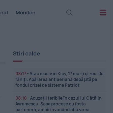
onal
Monden
Stiri calde
08:17
-
Atac masiv în Kiev, 17 morți și zeci de
răniți. Apărarea antiaeriană depășită pe
fondul crizei de sisteme Patriot
e
08:10
-
Acuzații teribile în cazul lui Cătălin
Avramescu. Șase procese cu fosta
parteneră, ambii invocând abuzarea