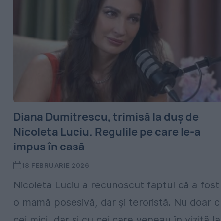
Diana Dumitrescu, trimisă la duș de
Nicoleta Luciu. Regulile pe care le-a
impus în casă
18 FEBRUARIE 2026
Nicoleta Luciu a recunoscut faptul că a fost
o mamă posesivă, dar și teroristă. Nu doar c
cei mici, dar și cu cei care veneau în vizită la