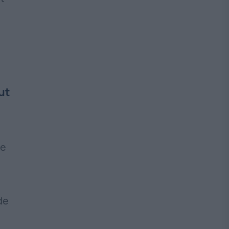
cut
le
n
de