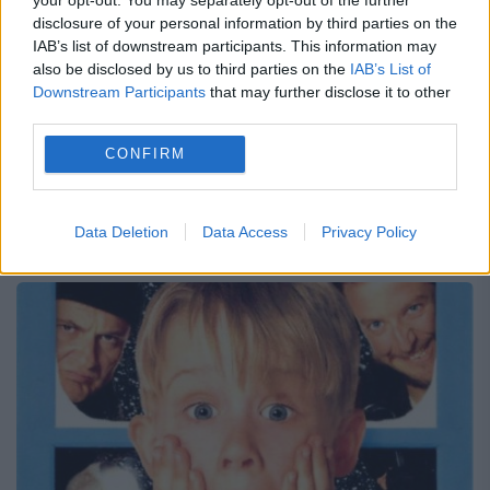
de ani. Noi ipostaze, noul look
disclosure of your personal information by third parties on the
IAB’s list of downstream participants. This information may
also be disclosed by us to third parties on the
IAB’s List of
1 APRILIE 2021
Downstream Participants
that may further disclose it to other
Modul în care evoluează o ființă umană de
third parties.
la primii ani de viață și până la stadiul de
CONFIRM
adult este în unele situații deosebit de
surprinzător. Se întâmplă uneori ca...
Data Deletion
Data Access
Privacy Policy