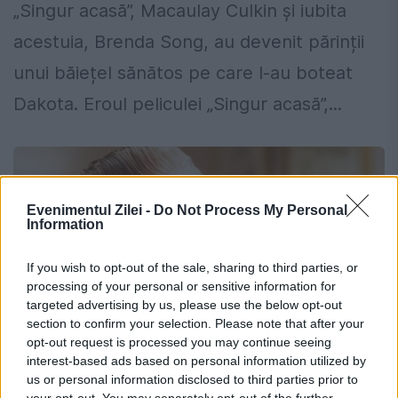
„Singur acasă”, Macaulay Culkin și iubita
acestuia, Brenda Song, au devenit părinții
unui băiețel sănătos pe care l-au boteat
Dakota. Eroul peliculei „Singur acasă”,...
Evenimentul Zilei -
Do Not Process My Personal
Information
If you wish to opt-out of the sale, sharing to third parties, or
processing of your personal or sensitive information for
targeted advertising by us, please use the below opt-out
section to confirm your selection. Please note that after your
opt-out request is processed you may continue seeing
interest-based ads based on personal information utilized by
us or personal information disclosed to third parties prior to
Actorul din „Singur Acasă”, la peste 40
your opt-out. You may separately opt-out of the further