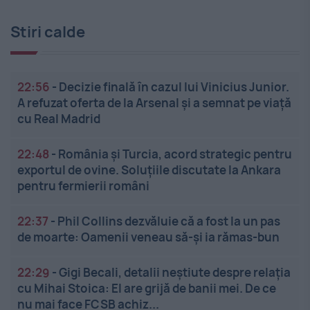
Stiri calde
22:56
-
Decizie finală în cazul lui Vinicius Junior.
A refuzat oferta de la Arsenal și a semnat pe viață
cu Real Madrid
22:48
-
România și Turcia, acord strategic pentru
exportul de ovine. Soluțiile discutate la Ankara
pentru fermierii români
22:37
-
Phil Collins dezvăluie că a fost la un pas
de moarte: Oamenii veneau să-și ia rămas-bun
22:29
-
Gigi Becali, detalii neștiute despre relația
cu Mihai Stoica: El are grijă de banii mei. De ce
nu mai face FCSB achiz...