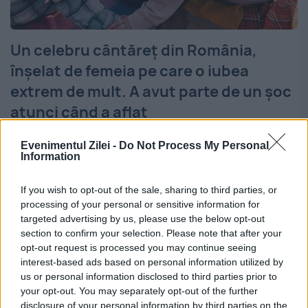
Un celebru cântăreț din România,
înșelat de femeia pe care o iubea
extrem de mult. A avut parte de un șoc
atunci când a aflat
13 IUNIE 2023
Evenimentul Zilei -
Do Not Process My Personal
Information
Un celebru artist din România a avut parte
de un șoc atunci când a aflat că femeia pe
If you wish to opt-out of the sale, sharing to third parties, or
processing of your personal or sensitive information for
care o iubește extrem de mult l-a înșelat. El
targeted advertising by us, please use the below opt-out
section to confirm your selection. Please note that after your
susține că, după...
opt-out request is processed you may continue seeing
interest-based ads based on personal information utilized by
us or personal information disclosed to third parties prior to
your opt-out. You may separately opt-out of the further
disclosure of your personal information by third parties on the