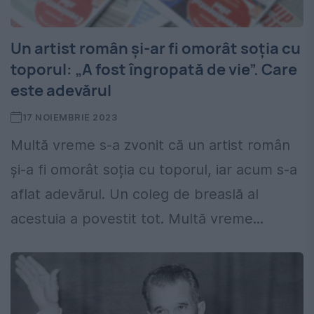
Un artist român și-ar fi omorât soția cu
toporul: „A fost îngropată de vie”. Care
este adevărul
17 NOIEMBRIE 2023
Multă vreme s-a zvonit că un artist român
și-a fi omorât soția cu toporul, iar acum s-a
aflat adevărul. Un coleg de breaslă al
acestuia a povestit tot. Multă vreme...