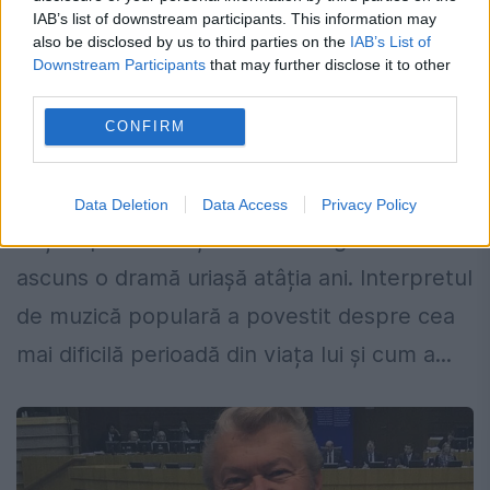
IAB’s list of downstream participants. This information may
also be disclosed by us to third parties on the
IAB’s List of
Downstream Participants
that may further disclose it to other
Drama lui Gheorghe Turda. A ascuns
third parties.
multă suferință în spatele zâmbetului:
CONFIRM
A fost cumplit de greu
14 MARTIE 2023
Data Deletion
Data Access
Privacy Policy
Puține persoane știu că Gheorghe Turda a
ascuns o dramă uriașă atâția ani. Interpretul
de muzică populară a povestit despre cea
mai dificilă perioadă din viața lui și cum a...