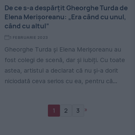
De ce s-a despărțit Gheorghe Turda de
Elena Merișoreanu: „Era când cu unul,
când cu altul”
1 FEBRUARIE 2023
Gheorghe Turda și Elena Merișoreanu au
fost colegi de scenă, dar și iubiți. Cu toate
astea, artistul a declarat că nu și-a dorit
niciodată ceva serios cu ea, pentru că...
»
1
2
3