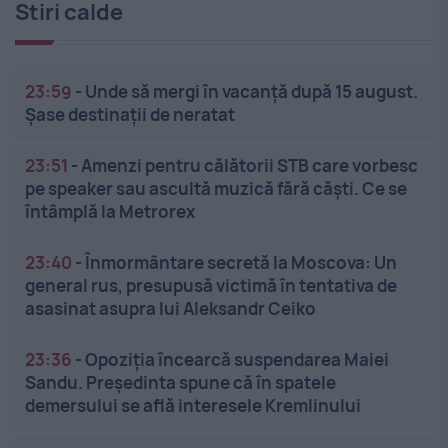
Stiri calde
23:59
-
Unde să mergi în vacanță după 15 august.
Șase destinații de neratat
23:51
-
Amenzi pentru călătorii STB care vorbesc
pe speaker sau ascultă muzică fără căști. Ce se
întâmplă la Metrorex
23:40
-
Înmormântare secretă la Moscova: Un
general rus, presupusă victimă în tentativa de
asasinat asupra lui Aleksandr Ceiko
23:36
-
Opoziția încearcă suspendarea Maiei
Sandu. Președinta spune că în spatele
demersului se află interesele Kremlinului