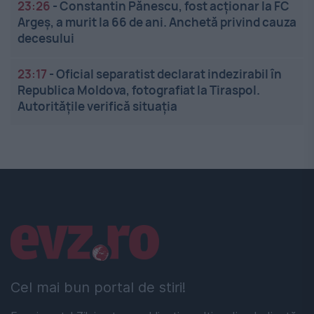
23:26
-
Constantin Pănescu, fost acționar la FC
Argeș, a murit la 66 de ani. Anchetă privind cauza
decesului
23:17
-
Oficial separatist declarat indezirabil în
Republica Moldova, fotografiat la Tiraspol.
Autoritățile verifică situația
Linkuri utile
Cel mai bun portal de stiri!