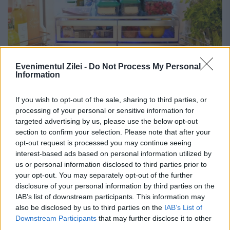
Evenimentul Zilei -
Do Not Process My Personal
Alimentul care nu se aruncă după ce a
Information
expirat. Este bun și după trei
If you wish to opt-out of the sale, sharing to third parties, or
săptămâni
processing of your personal or sensitive information for
targeted advertising by us, please use the below opt-out
30 MARTIE 2024
section to confirm your selection. Please note that after your
opt-out request is processed you may continue seeing
Mihaela Bilic a vorbit despre beneficiile
interest-based ads based on personal information utilized by
iaurtului, unul dintre produsele lactate
us or personal information disclosed to third parties prior to
your opt-out. You may separately opt-out of the further
preferate de români. De altfel, nutriționistul
disclosure of your personal information by third parties on the
IAB’s list of downstream participants. This information may
a explicat că acest produs poate fi mâncat
also be disclosed by us to third parties on the
IAB’s List of
inclusiv după ce termenul de...
Downstream Participants
that may further disclose it to other
third parties.