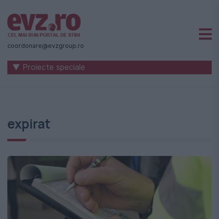
Știri
naționale
coordonare@evzgroup.ro
și
▼ Proiecte speciale
internaționale
|
România
expirat
-
Evenimentul
Zilei