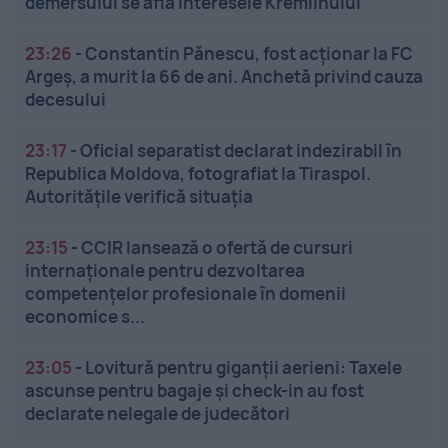
demersului se află interesele Kremlinului
23:26
-
Constantin Pănescu, fost acționar la FC
Argeș, a murit la 66 de ani. Anchetă privind cauza
decesului
23:17
-
Oficial separatist declarat indezirabil în
Republica Moldova, fotografiat la Tiraspol.
Autoritățile verifică situația
23:15
-
CCIR lansează o ofertă de cursuri
internaționale pentru dezvoltarea
competențelor profesionale în domenii
economice s...
23:05
-
Lovitură pentru giganții aerieni: Taxele
ascunse pentru bagaje și check-in au fost
declarate nelegale de judecători