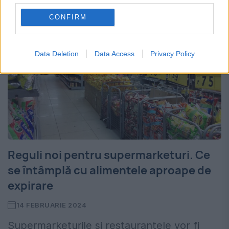
CONFIRM
Data Deletion
Data Access
Privacy Policy
Reguli noi pentru supermarketuri. Ce
se întâmplă cu alimentele aproape de
expirare
14 FEBRUARIE 2024
Supermarketurile și restaurantele vor fi